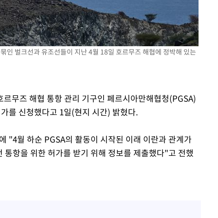
 CDC
 압수수색
이 묶인 벌크선과 유조선들이 지난 4월 18일 호르무즈 해협에 정박해 있는
위 등 9곳
출발
 호르무즈 해협 통항 관리 기구인 페르시아만해협청(PGSA)
개장
 허가를 신청했다고 1일(현지 시간) 밝혔다.
3명은 중태
에 "4월 하순 PGSA의 활동이 시작된 이래 이란과 관계가
에서 두차
전 통항을 위한 허가를 받기 위해 정보를 제출했다"고 전했