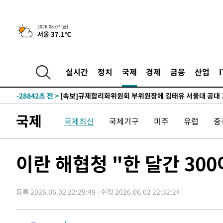
2026.08.07 (금)
서울 37.1℃
-1921초 전 >
이란, 호르무즈서 "적국 목표물들"과 대치로 남부 케슘섬
례 큰 폭발음
-30976초 전 >
[속보]종합특검, '계엄 수용공간 확보' 신용해 前교정본
-29849초 전 >
외신들도 주목한 韓축구 파문…"국민적 공분에 수사 재개
실시간
정치
국제
경제
금융
산업
-29820초 전 >
11시간 압수수색에 성접대 파문까지…'쑥대밭' 된 축구
-28842초 전 >
[속보]규제합리화위원회 부위원장에 김태유 서울대 공대
병태 후임
-25200초 전 >
[속보]국힘 윤리위, '돌려차기 발언' 진종오·서범수 징계
국제
국제최신
국제기구
미주
유럽
중
-20525초 전 >
[속보] 7월 중국 수출 23.9%↑ 수입 27.5%↑…무역총
25.3%↑
-17685초 전 >
[속보]'채상병 순직 책임' 임성근, 항소심도 징역 3년
-17551초 전 >
[속보]종합특검, '관저이전 봐주기 감사' 유병호 구속기소
이란 해협청 "한 달간 300
-14151초 전 >
민주 콩고 에볼라환자 4천명 돌파, 4053명 발생 1850명
-13401초 전 >
[속보]'300억원대 사기 혐의' 차가원 대표 구속 송치
등록 2026.06.02 22:29:49
수정 2026.06.02 22:32:24
-12595초 전 >
"미 전국적 살모네라 식중독 원인은 멕시코산 할라피뇨"--
-11108초 전 >
[속보]경찰·노동부, HL만도 평택사업장 끼임 사망 관련
-10989초 전 >
[속보]합수본, '투표율 허위 입력' 중앙·서울·경기도 선관