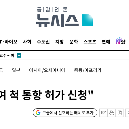
에서 두차
부장 기소
"
IT·바이오
사회
수도권
지방
문화
스포츠
연예
협회
 교수…이
 절차 개시
국
일본
아시아/오세아니아
중동/아프리카
액
여 척 통항 허가 신청"
 사망
 CDC
구글에서 선호하는 매체로 추가
 압수수색
위 등 9곳