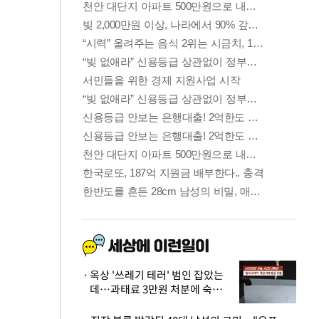
옥상 '쓰레기 테러' 범인 잡았는
데…과태료 3만원 처분에 숙박업
주 허탈