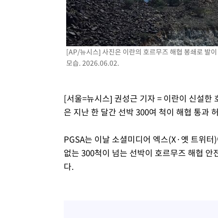
-13401초 전 >
[속보]'300억원대 사기 혐의' 차가원 대표 구속 송치
-12595초 전 >
"미 전국적 살모네라 식중독 원인은 멕시코산 할라피뇨"--
-11108초 전 >
[속보]경찰·노동부, HL만도 평택사업장 끼임 사망 관련
[AP/뉴시스] 사진은 이란의 호르무즈 해협 봉쇄로 발
-10989초 전 >
[속보]합수본, '투표율 허위 입력' 중앙·서울·경기도 선관
모습. 2026.06.02.
압수수색
-10744초 전 >
[속보]원·달러 환율, 오전 9시 1423.8원
-10540초 전 >
[속보]삼성전자·SK하이닉스 동반 강보합…1%대 상승 
-10526초 전 >
[속보]코스닥, 5.95포인트(0.74%) 상승한 807.62개장
[서울=뉴시스] 권성근 기자 = 이란이 신설한
-10494초 전 >
[속보]코스피, 6300선 재탈환…1.09% 오른 6365.07 
은 지난 한 달간 선박 300여 척이 해협 통과
-7659초 전 >
시리아 다마스쿠스 교외에서 미니버스 폭발.. 14명 부상, 
-6957초 전 >
입추에도 극한더위…서울 낮 39도 '폭염중대경보'
PGSA는 이날 소셜미디어 엑스(X·옛 트위터)
-1921초 전 >
이란, 호르무즈서 "적국 목표물들"과 대치로 남부 케슘섬
없는 300척이 넘는 선박이 호르무즈 해협 안
례 큰 폭발음
다.