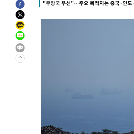
"우방국 우선"…주요 목적지는 중국·인도
압수수색
-10744초 전 >
[속보]원·달러 환율, 오전 9시 1423.8원
-10540초 전 >
[속보]삼성전자·SK하이닉스 동반 강보합…1%대 상승 
-10526초 전 >
[속보]코스닥, 5.95포인트(0.74%) 상승한 807.62개장
-10494초 전 >
[속보]코스피, 6300선 재탈환…1.09% 오른 6365.07 
-7659초 전 >
시리아 다마스쿠스 교외에서 미니버스 폭발.. 14명 부상, 
-6957초 전 >
입추에도 극한더위…서울 낮 39도 '폭염중대경보'
-1921초 전 >
이란, 호르무즈서 "적국 목표물들"과 대치로 남부 케슘섬
례 큰 폭발음
-30976초 전 >
[속보]종합특검, '계엄 수용공간 확보' 신용해 前교정본
-29849초 전 >
외신들도 주목한 韓축구 파문…"국민적 공분에 수사 재개
-29820초 전 >
11시간 압수수색에 성접대 파문까지…'쑥대밭' 된 축구
-28842초 전 >
[속보]규제합리화위원회 부위원장에 김태유 서울대 공대
병태 후임
-25200초 전 >
[속보]국힘 윤리위, '돌려차기 발언' 진종오·서범수 징계
-20525초 전 >
[속보] 7월 중국 수출 23.9%↑ 수입 27.5%↑…무역총
25.3%↑
-17685초 전 >
[속보]'채상병 순직 책임' 임성근, 항소심도 징역 3년
-17551초 전 >
[속보]종합특검, '관저이전 봐주기 감사' 유병호 구속기소
-14151초 전 >
민주 콩고 에볼라환자 4천명 돌파, 4053명 발생 1850명