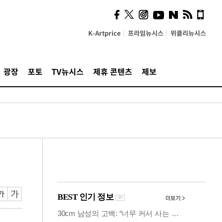
시, 스마트폰 액세서리에
NFC 더했다
K-Artprice
프라임뉴시스
위클리뉴시스
광장
포토
TV뉴시스
제휴 콘텐츠
제보