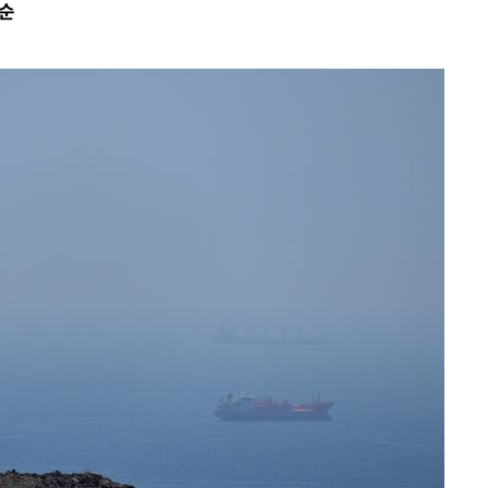
 순
출발
개장
3명은 중태
에서 두차
부장 기소
"
협회
 교수…이
 절차 개시
액
 사망