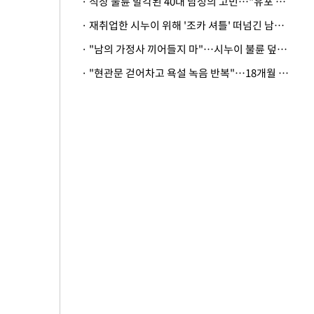
· 직장 불륜 발각된 40대 남성의 고민…"유포 동료 명예훼손·협박죄 고소 가능할까"
· 재취업한 시누이 위해 '조카 셔틀' 떠넘긴 남편…아내 "난 못한다"
· "남의 가정사 끼어들지 마"…시누이 불륜 덮으려는 남편에 억울한 아내
· "현관문 걷어차고 욕설 녹음 반복"…18개월 아기 키우는 집 뒤흔든 '앞집의 비극'