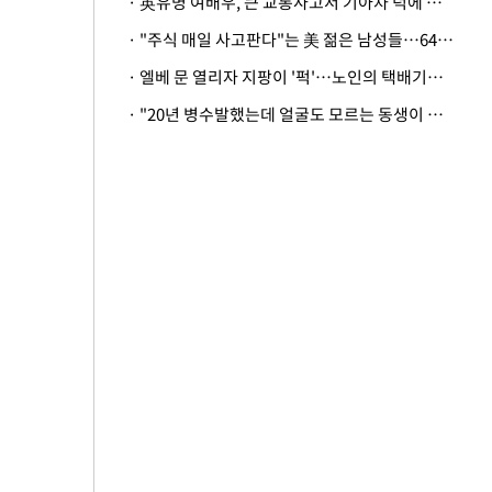
· 英유명 여배우, 큰 교통사고서 기아차 덕에 살았다
· "주식 매일 사고판다"는 美 젊은 남성들…64%가 "나는 인생의 패배자“
· 엘베 문 열리자 지팡이 '퍽'…노인의 택배기사 폭행 이유
· "20년 병수발했는데 얼굴도 모르는 동생이 유산 절반을"…배다른 형제 상속권 있을까