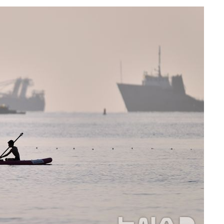
견
계속[다음
겠다"
드려 죄송"