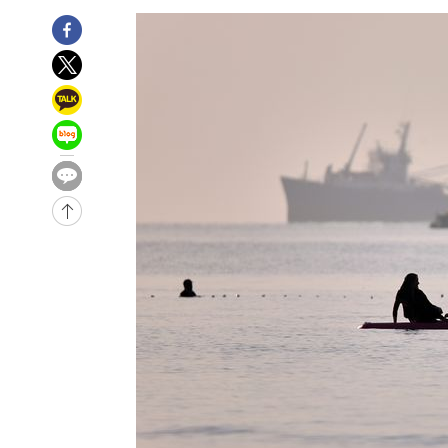
-18112초 전 >
강릉에 시간당 81.4㎜ 물폭탄…도로 잠기고 담벼락 붕괴
-14219초 전 >
백운산서 80년근 천종산삼 9뿌리 발견…감정가 1.3억원
-11929초 전 >
선재도서 해루질 나섰다 실종 60대, 닷새 만에 숨진 채 발
-9463초 전 >
남자 농구, 나고야 아시안게임서 '홈팀' 일본과 한일전
-8839초 전 >
여수 오동도 해상서 모터보트 전복…1명 사망·1명 실종
-5066초 전 >
극한폭염 한풀 꺾이지만…'낮 최고 35도' 무더위, 열대야 
주 날씨]
-2084초 전 >
축구협회 "압수수색·성접대 논란 사과…쇄신의 기회로 삼
-601초 전 >
[속보]'압수수색·성접대 논란' 축구협회 "실망과 걱정 안겨
2시간 전 >
'최고 37도' 폭염 지속…강원동해안 최대 150㎜ 비
4시간 전 >
[속보]뉴욕증시 상승 마감…S&P 0.6% 나스닥 1.3%↑