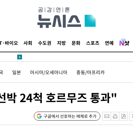
보
견
IT·바이오
사회
수도권
지방
문화
스포츠
연예
계속[다음
국
일본
아시아/오세아니아
중동/아프리카
겠다"
드려 죄송"
 선박 24척 호르무즈 통과"
내일날씨]
 원해 아
구글에서 선호하는 매체로 추가
보