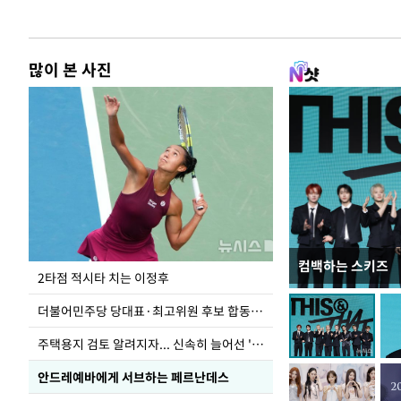
많이 본 사진
컴백하는 스키즈
청와대 일주일
2타점 적시타 치는 이정후
더불어민주당 당대표·최고위원 후보 합동연설회
주택용지 검토 알려지자... 신속히 늘어선 '근조화환'
안드레예바에게 서브하는 페르난데스