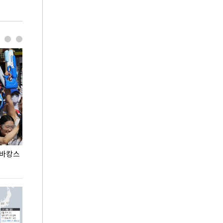
 바캉스
용산어린이정원 앞 즐비한 근조화환, 왜?
이번주 국회에는 