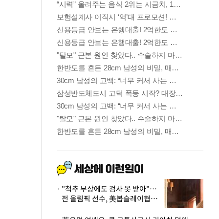
"척추 부상에도 검사 못 받아"…
전 올림픽 선수, 美봅슬레이협회
상대 소송