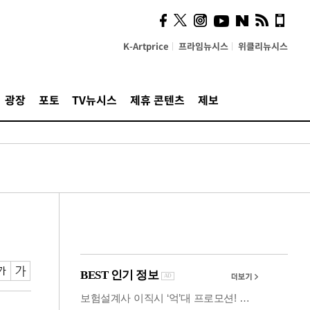
사이 해답 찾았죠"…알을
깨고 나온 '초자아'
K-Artprice
프라임뉴시스
위클리뉴시스
광장
포토
TV뉴시스
제휴 콘텐츠
제보