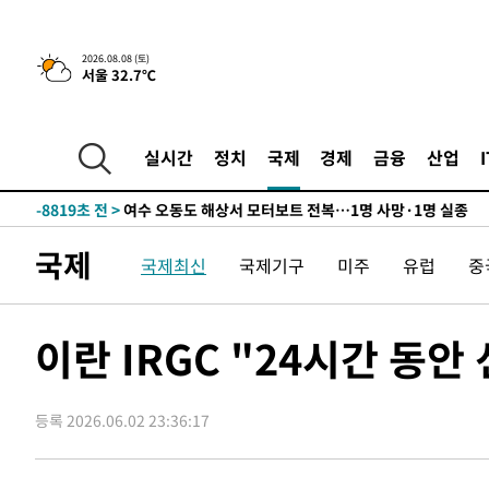
틀레티코 이적"
-25178초 전 >
수도권 40도 육박 '펄펄'…동해안 일부 지역엔 호의주의
-24147초 전 >
온열질환 사망자 3명 늘어…누적 환자 3000명 돌파
2026.08.08 (토)
서울 32.7℃
-18092초 전 >
강릉에 시간당 81.4㎜ 물폭탄…도로 잠기고 담벼락 붕괴
-14199초 전 >
백운산서 80년근 천종산삼 9뿌리 발견…감정가 1.3억원
-11909초 전 >
선재도서 해루질 나섰다 실종 60대, 닷새 만에 숨진 채 발
실시간
정치
국제
경제
금융
산업
-9443초 전 >
남자 농구, 나고야 아시안게임서 '홈팀' 일본과 한일전
-8819초 전 >
여수 오동도 해상서 모터보트 전복…1명 사망·1명 실종
-5046초 전 >
극한폭염 한풀 꺾이지만…'낮 최고 35도' 무더위, 열대야 
국제
국제최신
국제기구
미주
유럽
중
주 날씨]
-2064초 전 >
축구협회 "압수수색·성접대 논란 사과…쇄신의 기회로 삼
-581초 전 >
[속보]'압수수색·성접대 논란' 축구협회 "실망과 걱정 안겨
2시간 전 >
'최고 37도' 폭염 지속…강원동해안 최대 150㎜ 비
이란 IRGC "24시간 동안
4시간 전 >
[속보]뉴욕증시 상승 마감…S&P 0.6% 나스닥 1.3%↑
-26146초 전 >
낮 최고 35도 '무더위'…동해안 시간당 30㎜ '강한 비'[
등록 2026.06.02 23:36:17
-25416초 전 >
[속보]이강인 "감독님이 원하는 마음 느꼈고, 많은 트로피
틀레티코 이적"
-25198초 전 >
수도권 40도 육박 '펄펄'…동해안 일부 지역엔 호의주의
-24167초 전 >
온열질환 사망자 3명 늘어…누적 환자 3000명 돌파