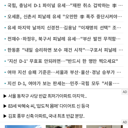
국힘, 충남서 D-1 파이널 유세…"재판 취소 겁박하는 李 심판해야"
오세훈, 신촌서 피날레 유세 "오만한 李 폭주 중단시켜야…정원오는 함량미달"
유세 마지막 날까지 신경전…김용남 "이재명의 선택" 조국 "민주당원이 날 찍는다더라"
전재수·하정우, 북구서 피날레 유세…"부산 발전 무적함대 출항"
한동훈 "내일 승리하면 보수 재건 시작"…구포서 피날레 유세
'지선 D-1' 무효표 안되려면…"반드시 한 명만 찍으세요"
여야 지선 승패 기준은…서울과 부산·울산·경남 승부가 관건
지선 D-1, 여야가 보는 판세는…민주·국힘 모두 "서울·부산·울산·경남 접전"