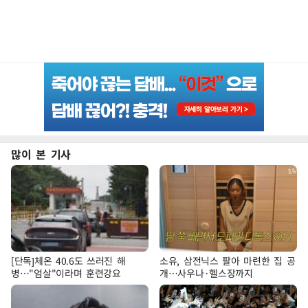
많이 본 기사
[단독]체온 40.6도 쓰러진 해
소유, 삼전닉스 팔아 마련한 집 공
병…"엄살"이라며 훈련강요
개…사우나·헬스장까지