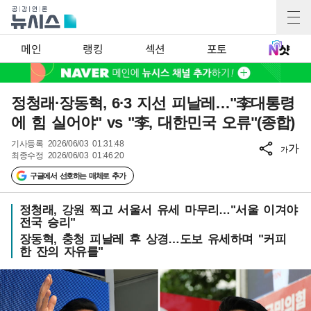
메인
랭킹
섹션
포토
정청래·장동혁, 6·3 지선 피날레…"李대통령
에 힘 실어야" vs "李, 대한민국 오류"(종합)
기사등록
2026/06/03 01:31:48
가
가
최종수정
2026/06/03 01:46:20
구글에서 선호하는 매체로 추가
정청래, 강원 찍고 서울서 유세 마무리…"서울 이겨야
전국 승리"
장동혁, 충청 피날레 후 상경…도보 유세하며 "커피
한 잔의 자유를"