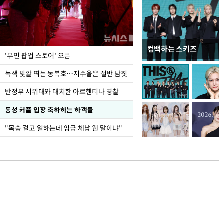
컴백하는 스키즈
지석천 뒤덮은 개구리
'무민 팝업 스토어' 오픈
녹색 빛깔 띄는 동복호…저수율은 절반 남짓
반정부 시위대와 대치한 아르헨티나 경찰
동성 커플 입장 축하하는 하객들
"목숨 걸고 일하는데 임금 체납 웬 말이냐"