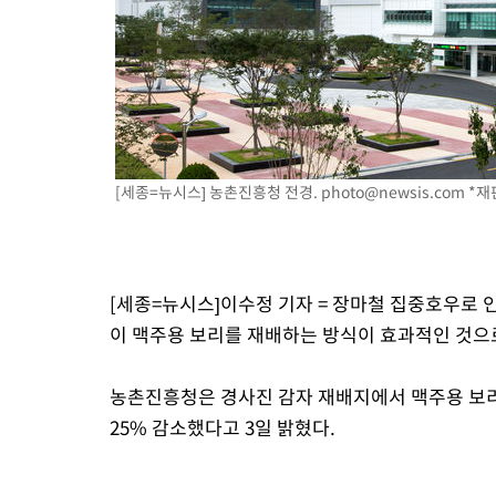
-6520초 전 >
[속보] 노원서 40.1도 관측…서울, 2018년 이후 첫 40도
-3610초 전 >
[속보]종합특검, '계엄 수용공간 확보' 신용해 前교정본부장 기
-2483초 전 >
외신들도 주목한 韓축구 파문…"국민적 공분에 수사 재개"
-2454초 전 >
11시간 압수수색에 성접대 파문까지…'쑥대밭' 된 축구협회
-1476초 전 >
[속보]규제합리화위원회 부위원장에 김태유 서울대 공대 교수
태 후임
[세종=뉴시스] 농촌진흥청 전경.
photo@newsis.com
*재
[세종=뉴시스]이수정 기자 = 장마철 집중호우로 
이 맥주용 보리를 재배하는 방식이 효과적인 것으
농촌진흥청은 경사진 감자 재배지에서 맥주용 보리 
25% 감소했다고 3일 밝혔다.