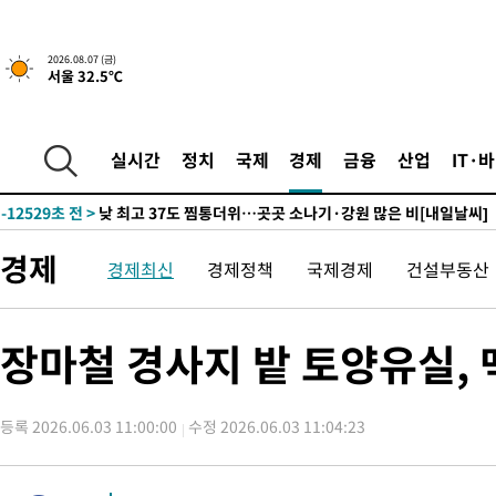
↓
-23978초 전 >
[속보]이 대통령 "부동산 공급 기존 사고방식 매달리지 말고 
실천"
-23063초 전 >
이란, "오만과 '중앙 단일 루트' 합의…북쪽 인바운드·남쪽 아
2026.08.07 (금)
서울 32.5℃
운드는 임시"
-14631초 전 >
"낮 기온 소폭 하락"…수도권 폭염중대경보, 폭염경보로 하향
-14595초 전 >
[속보]이 대통령, '호우피해' 안동·의성 관할 4개 면 특별재난
선포
-14558초 전 >
[단독]중수청 지원 검사들, 정원 초과 시 낮은 계급 임용…희망
실시간
정치
국제
경제
금융
산업
IT·
갈 수도
-12529초 전 >
낮 최고 37도 찜통더위…곳곳 소나기·강원 많은 비[내일날씨]
-10835초 전 >
SK하이닉스, 용인·청주 팹에 54조 투자…"AI 메모리 수요 선
응"
-7691초 전 >
여자배구 이재영·이다영 자매, 아제르바이잔 투란VC 입단
경제
경제최신
경제정책
국제경제
건설부동산
-6944초 전 >
외국인 심판 성 접대 7경기 들여다보니…한국 축구 '5승 2무'
-6678초 전 >
[속보]코스닥, 2.86포인트(0.36%) 내린 798.81마감
-6631초 전 >
[속보]코스피, 6200선 약보합…0.60% 내린 6258.77에 마쳐
장마철 경사지 밭 토양유실, 
-6611초 전 >
[속보]원·달러 환율, 7.7원 내린 1416.1원 마감
-6500초 전 >
[속보] 노원서 40.1도 관측…서울, 2018년 이후 첫 40도
등록 2026.06.03 11:00:00
수정 2026.06.03 11:04:23
-3590초 전 >
[속보]종합특검, '계엄 수용공간 확보' 신용해 前교정본부장 기
-2463초 전 >
외신들도 주목한 韓축구 파문…"국민적 공분에 수사 재개"
-2434초 전 >
11시간 압수수색에 성접대 파문까지…'쑥대밭' 된 축구협회