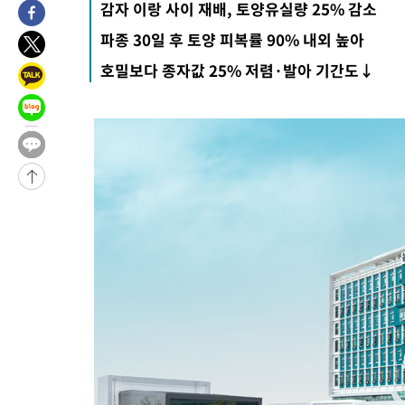
감자 이랑 사이 재배, 토양유실량 25% 감소
-1456초 전 >
[속보]규제합리화위원회 부위원장에 김태유 서울대 공대 교수
파종 30일 후 토양 피복률 90% 내외 높아
태 후임
-31548초 전 >
이강인, 폭염 속 AT마드리드 첫 훈련…80명 식사 대접까지(종
호밀보다 종자값 25% 저렴·발아 기간도↓
-28687초 전 >
미 사업체 일자리, 7월에 2.3만개 순감하고 그 전 2개월 10.3
하향수정 (2보)
-28135초 전 >
[속보] 미 사업체, 일자리 7월에 2.3만 개 줄어…실업률은 4.1
↓
-23998초 전 >
[속보]이 대통령 "부동산 공급 기존 사고방식 매달리지 말고 
실천"
-23083초 전 >
이란, "오만과 '중앙 단일 루트' 합의…북쪽 인바운드·남쪽 아
운드는 임시"
-14651초 전 >
"낮 기온 소폭 하락"…수도권 폭염중대경보, 폭염경보로 하향
-14615초 전 >
[속보]이 대통령, '호우피해' 안동·의성 관할 4개 면 특별재난
선포
-14578초 전 >
[단독]중수청 지원 검사들, 정원 초과 시 낮은 계급 임용…희망
갈 수도
-12549초 전 >
낮 최고 37도 찜통더위…곳곳 소나기·강원 많은 비[내일날씨]
-10855초 전 >
SK하이닉스, 용인·청주 팹에 54조 투자…"AI 메모리 수요 선
응"
-7711초 전 >
여자배구 이재영·이다영 자매, 아제르바이잔 투란VC 입단
-6964초 전 >
외국인 심판 성 접대 7경기 들여다보니…한국 축구 '5승 2무'
-6698초 전 >
[속보]코스닥, 2.86포인트(0.36%) 내린 798.81마감
-6651초 전 >
[속보]코스피, 6200선 약보합…0.60% 내린 6258.77에 마쳐
-6631초 전 >
[속보]원·달러 환율, 7.7원 내린 1416.1원 마감