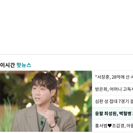
이시간
핫뉴스
"서장훈, 28억에 산
방은희, 어머니 고독사
심판 성 접대 7경기 
응팔 최성원, 백혈병
홍서범♥조갑경, 아들