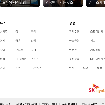
모두의 정신건강
외국인이 키운 K-소비
폰 리스시
뉴스
광장
실시간
정치
국제
기자수첩
스토리칼럼
경제
금융
산업
아트클럽
기고
사회
수도권
지방
인터뷰
기획특집
문화
IT·바이오
스포츠
섹션코너
데일리뉴시
연예
포토
TV뉴시스
인사
부고
동정
회사소개
광고 · 제휴 문의
제휴사 안내
콘텐츠 판매
저작권 규약
고