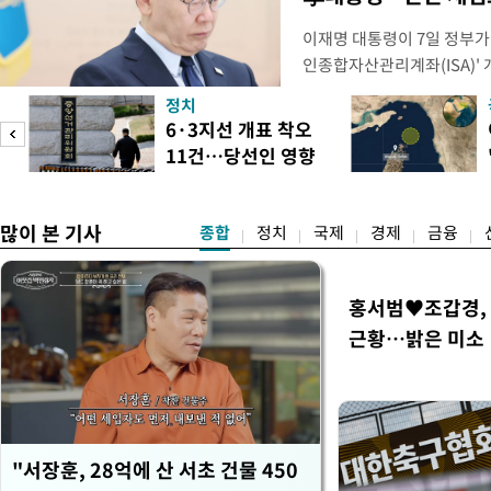
이재명 대통령이 7일 정부가
인종합자산관리계좌(ISA)' 
안'을 전면 재검토 할 것을 
정치
들과의 상황 점검 회의에서 I
6·3지선 개표 착오
지법안을 둘러싼 투자자들의 
11건…당선인 영향
았다. 이 자리에서 이 대통령
도
없어
많이 본 기사
종합
정치
국제
경제
금융
홍서범♥조갑경, 
근황…밝은 미소
"서장훈, 28억에 산 서초 건물 450