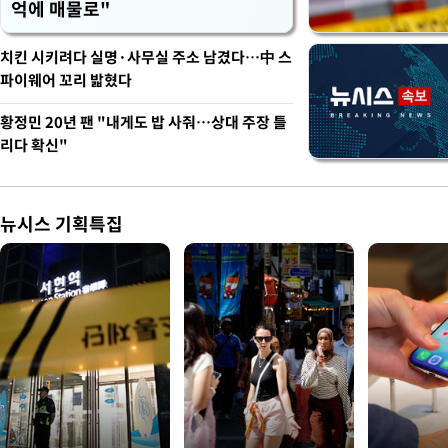
억에 매물로"
치킨 시키려다 실명·사무실 주소 남겼다…中 스
파이웨어 꼬리 밟혔다
황정민 20년 팬 "내게도 밥 사줘…상대 주장 틀
리다 확신"
뉴시스 기획특집