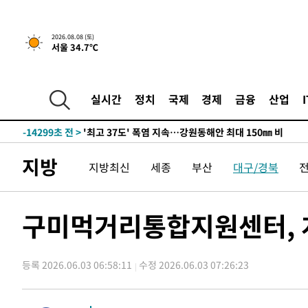
-7445초 전 >
[속보]뉴욕증시 상승 마감…S&P 0.6% 나스닥 1.3%↑
2026.08.08 (토)
서울 34.7℃
-30143초 전 >
극한폭염 한풀 꺾이지만…'낮 최고 35도' 무더위, 열대야
주 날씨]
-27161초 전 >
축구협회 "압수수색·성접대 논란 사과…쇄신의 기회로 
-25678초 전 >
[속보]'압수수색·성접대 논란' 축구협회 "실망과 걱정 
실시간
정치
국제
경제
금융
산업
송"
-14299초 전 >
'최고 37도' 폭염 지속…강원동해안 최대 150㎜ 비
-7425초 전 >
[속보]뉴욕증시 상승 마감…S&P 0.6% 나스닥 1.3%↑
-30163초 전 >
극한폭염 한풀 꺾이지만…'낮 최고 35도' 무더위, 열대야
지방
지방최신
세종
부산
대구/경북
주 날씨]
-27181초 전 >
축구협회 "압수수색·성접대 논란 사과…쇄신의 기회로 
-25698초 전 >
[속보]'압수수색·성접대 논란' 축구협회 "실망과 걱정 
송"
-14319초 전 >
'최고 37도' 폭염 지속…강원동해안 최대 150㎜ 비
구미먹거리통합지원센터, 개
-7445초 전 >
[속보]뉴욕증시 상승 마감…S&P 0.6% 나스닥 1.3%↑
등록 2026.06.03 06:58:11
수정 2026.06.03 07:26:23