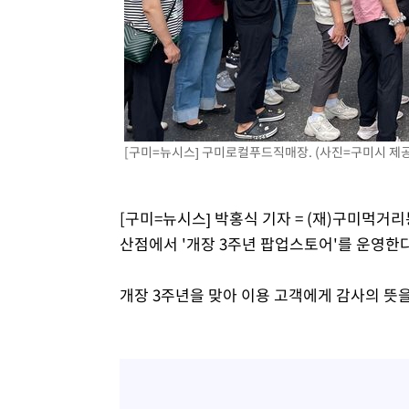
[구미=뉴시스] 구미로컬푸드직매장. (사진=구미시 제공) 
[구미=뉴시스] 박홍식 기자 = (재)구미먹
산점에서 '개장 3주년 팝업스토어'를 운영한다
개장 3주년을 맞아 이용 고객에게 감사의 뜻