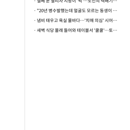
· 엘베 문 열리자 지팡이 '퍽'…노인의 택배기사 폭행 이유
· "20년 병수발했는데 얼굴도 모르는 동생이 유산 절반을"…배다른 형제 상속권 있을까
· 냄비 태우고 욕실 물바다…'치매 의심' 시어머니 검사 권유했다가 '날벼락'
· 새벽 식당 몰래 들어와 테이블서 '쿨쿨'…토사물 남기고 사라진 남성