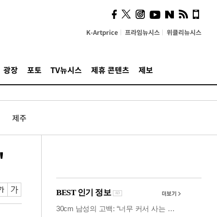
시, 스마트폰 액세서리에
NFC 더했다
K-Artprice
프라임뉴시스
위클리뉴시스
광장
포토
TV뉴시스
제휴 콘텐츠
제보
제주
'