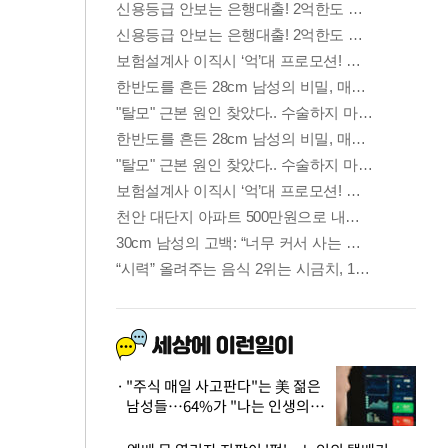
"주식 매일 사고판다"는 美 젊은
남성들…64%가 "나는 인생의
패배자“