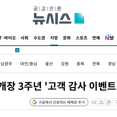
 계속[다음
삼겠다"
안겨드려 죄
IT·바이오
사회
수도권
지방
문화
스포츠
연예
 계속[다음
전남광주
대전/충남
울산
강원
충북
전북
경남
삼겠다"
안겨드려 죄
장 3주년 '고객 감사 이벤트
구글에서 선호하는 매체로 추가