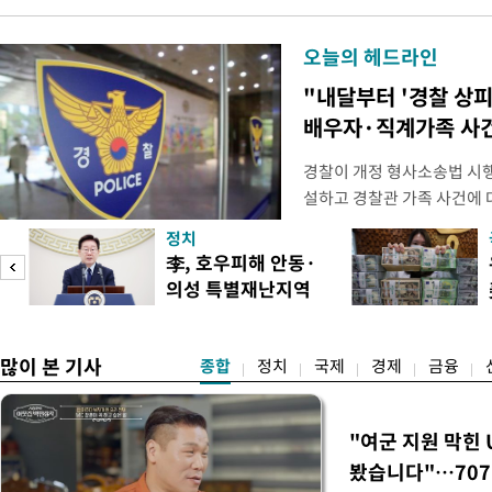
오늘의 헤드라인
"내달부터 '경찰 상피
배우자·직계가족 사건
경찰이 개정 형사소송법 시
설하고 경찰관 가족 사건에 
피제'를 도입한다. 경찰청은 
정치
후속 조치 태스크포스(TF)'
李, 호우피해 안동·
우선 올해 하반기 인사에 
의성 특별재난지역
하던 수사감찰 기능을 인권
도
선포
많이 본 기사
종합
정치
국제
경제
금융
"여군 지원 막힌 
봤습니다"…707