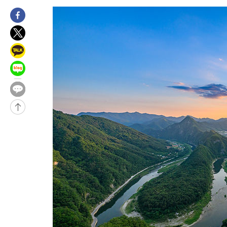
-13642초 전 >
[속보]규제합리화위원회 부위원장에 김태유 서울대 공대 교수
병태 후임
-10000초 전 >
[속보]국힘 윤리위, '돌려차기 발언' 진종오·서범수 징계 절차 
-5325초 전 >
[속보] 7월 중국 수출 23.9%↑ 수입 27.5%↑…무역총액 25.
-2485초 전 >
[속보]'채상병 순직 책임' 임성근, 항소심도 징역 3년
-2351초 전 >
[속보]종합특검, '관저이전 봐주기 감사' 유병호 구속기소
17분 전 >
민주 콩고 에볼라환자 4천명 돌파, 4053명 발생 1850명 사망
-26817초 전 >
"낮 기온 소폭 하락"…수도권 폭염중대경보, 폭염경보로 하향
-26781초 전 >
[속보]이 대통령, '호우피해' 안동·의성 관할 4개 면 특별재난
선포
-26744초 전 >
[단독]중수청 지원 검사들, 정원 초과 시 낮은 계급 임용…희망
갈 수도
-24715초 전 >
낮 최고 37도 찜통더위…곳곳 소나기·강원 많은 비[내일날씨]
-23021초 전 >
SK하이닉스, 용인·청주 팹에 54조 투자…"AI 메모리 수요 선
응"
-19877초 전 >
여자배구 이재영·이다영 자매, 아제르바이잔 투란VC 입단
-19130초 전 >
외국인 심판 성 접대 7경기 들여다보니…한국 축구 '5승 2무'
-18864초 전 >
[속보]코스닥, 2.86포인트(0.36%) 내린 798.81마감
-18817초 전 >
[속보]코스피, 6200선 약보합…0.60% 내린 6258.77에 마쳐
-18797초 전 >
[속보]원·달러 환율, 7.7원 내린 1416.1원 마감