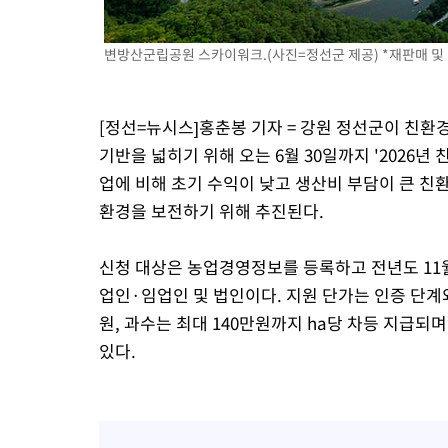
-18686초 전 >
[속보] 노원서 40.1도 관측…서울, 2018년 이후 첫 40도
-15776초 전 >
[속보]종합특검, '계엄 수용공간 확보' 신용해 前교정본부장 기
변방산군립공원 스카이워크.(사진=정선군 제공) *재판매 및 
-14649초 전 >
외신들도 주목한 韓축구 파문…"국민적 공분에 수사 재개"
-14620초 전 >
11시간 압수수색에 성접대 파문까지…'쑥대밭' 된 축구협회
[정선=뉴시스]홍춘봉 기자 = 강원 정선군이 친환
-13642초 전 >
[속보]규제합리화위원회 부위원장에 김태유 서울대 공대 교수
기반을 넓히기 위해 오는 6월 30일까지 '2026년
병태 후임
-10000초 전 >
[속보]국힘 윤리위, '돌려차기 발언' 진종오·서범수 징계 절차 
업에 비해 초기 수익이 낮고 생산비 부담이 큰 
-5325초 전 >
[속보] 7월 중국 수출 23.9%↑ 수입 27.5%↑…무역총액 25.
환경을 보전하기 위해 추진된다.
-2485초 전 >
[속보]'채상병 순직 책임' 임성근, 항소심도 징역 3년
-2351초 전 >
[속보]종합특검, '관저이전 봐주기 감사' 유병호 구속기소
신청 대상은 농업경영정보를 등록하고 전년도 11
17분 전 >
민주 콩고 에볼라환자 4천명 돌파, 4053명 발생 1850명 사망
업인·임업인 및 법인이다. 지원 단가는 인증 단계와
원, 과수는 최대 140만원까지 ha당 차등 지급되며,
있다.