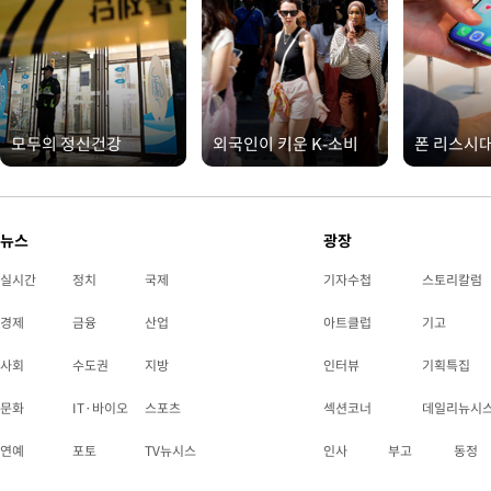
모두의 정신건강
외국인이 키운 K-소비
폰 리스시
뉴스
광장
실시간
정치
국제
기자수첩
스토리칼럼
경제
금융
산업
아트클럽
기고
사회
수도권
지방
인터뷰
기획특집
문화
IT·바이오
스포츠
섹션코너
데일리뉴시
연예
포토
TV뉴시스
인사
부고
동정