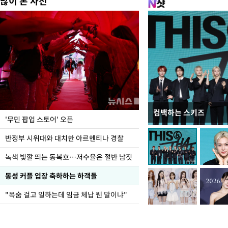
많이 본 사진
컴백하는 스키즈
지석천 뒤덮은 개구리
'무민 팝업 스토어' 오픈
반정부 시위대와 대치한 아르헨티나 경찰
녹색 빛깔 띄는 동복호…저수율은 절반 남짓
동성 커플 입장 축하하는 하객들
"목숨 걸고 일하는데 임금 체납 웬 말이냐"