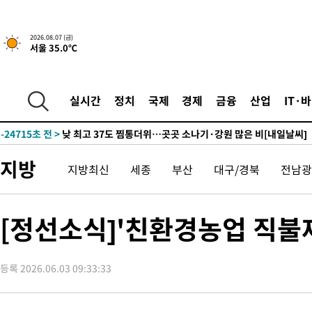
17분 전 >
민주 콩고 에볼라환자 4천명 돌파, 4053명 발생 1850명 사망
2026.08.07 (금)
서울 35.0℃
-26817초 전 >
"낮 기온 소폭 하락"…수도권 폭염중대경보, 폭염경보로 하향
-26781초 전 >
[속보]이 대통령, '호우피해' 안동·의성 관할 4개 면 특별재난
선포
-26744초 전 >
[단독]중수청 지원 검사들, 정원 초과 시 낮은 계급 임용…희망
실시간
정치
국제
경제
금융
산업
IT·
갈 수도
-24715초 전 >
낮 최고 37도 찜통더위…곳곳 소나기·강원 많은 비[내일날씨]
-23021초 전 >
SK하이닉스, 용인·청주 팹에 54조 투자…"AI 메모리 수요 선
응"
-19877초 전 >
여자배구 이재영·이다영 자매, 아제르바이잔 투란VC 입단
지방
지방최신
세종
부산
대구/경북
전남광
-19130초 전 >
외국인 심판 성 접대 7경기 들여다보니…한국 축구 '5승 2무'
-18864초 전 >
[속보]코스닥, 2.86포인트(0.36%) 내린 798.81마감
-18817초 전 >
[속보]코스피, 6200선 약보합…0.60% 내린 6258.77에 마쳐
[정선소식]'친환경농업 직불제
-18797초 전 >
[속보]원·달러 환율, 7.7원 내린 1416.1원 마감
-18686초 전 >
[속보] 노원서 40.1도 관측…서울, 2018년 이후 첫 40도
등록 2026.06.03 09:33:33
-15776초 전 >
[속보]종합특검, '계엄 수용공간 확보' 신용해 前교정본부장 기
-14649초 전 >
외신들도 주목한 韓축구 파문…"국민적 공분에 수사 재개"
-14620초 전 >
11시간 압수수색에 성접대 파문까지…'쑥대밭' 된 축구협회