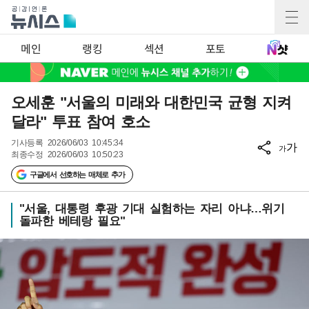
메인
랭킹
섹션
포토
오세훈 "서울의 미래와 대한민국 균형 지켜
달라" 투표 참여 호소
기사등록
2026/06/03 10:45:34
가
가
최종수정
2026/06/03 10:50:23
구글에서 선호하는 매체로 추가
"서울, 대통령 후광 기대 실험하는 자리 아냐…위기
돌파한 베테랑 필요"