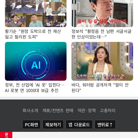
황기순 "원정 도박으로 전 재산
정보석 "황정음 전 남편 서글서글
잃고 필리핀 도피"
한 인상이었는데…"
정부, 전 산업에 'AI 옷' 입힌다…
바다, 워터밤 공개저격 "말이 안
AI 로봇 연 1000대 보급 추진
된다"
회사소개
제휴/컨텐츠 판매
약관·정책
고충처리
PC화면
제보하기
앱 다운로드
맨위로↑
광
COPYRIGHTⓒ
NEWSIS
ALL RIGHTS RESERVED.
고