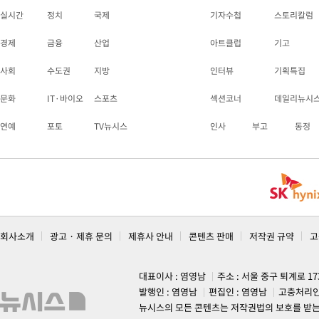
실시간
정치
국제
기자수첩
스토리칼럼
경제
금융
산업
아트클럽
기고
사회
수도권
지방
인터뷰
기획특집
문화
IT·바이오
스포츠
섹션코너
데일리뉴시
연예
포토
TV뉴시스
인사
부고
동정
회사소개
광고 · 제휴 문의
제휴사 안내
콘텐츠 판매
저작권 규약
고
대표이사 : 염영남
주소 : 서울 중구 퇴계로 1
발행인 : 염영남
편집인 : 염영남
고충처리인
뉴시스의 모든 콘텐츠는 저작권법의 보호를 받는 바, 무