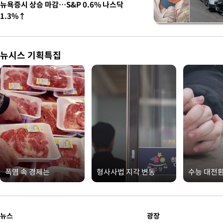
뉴욕증시 상승 마감…S&P 0.6% 나스닥
1.3%↑
뉴시스 기획특집
폭염 속 경제는
형사사법 지각 변동
수능 대전
뉴스
광장