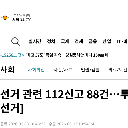
2026.08.08 (토)
서울 34.7℃
-8382초 전 >
[속보]뉴욕증시 상승 마감…S&P 0.6% 나스닥 1.3%↑
-31100초 전 >
극한폭염 한풀 꺾이지만…'낮 최고 35도' 무더위, 열대야 계속
주 날씨]
-28118초 전 >
축구협회 "압수수색·성접대 논란 사과…쇄신의 기회로 삼겠다
실시간
정치
국제
경제
금융
산업
IT·
-26635초 전 >
[속보]'압수수색·성접대 논란' 축구협회 "실망과 걱정 안겨드려
송"
-15256초 전 >
'최고 37도' 폭염 지속…강원동해안 최대 150㎜ 비
-8382초 전 >
[속보]뉴욕증시 상승 마감…S&P 0.6% 나스닥 1.3%↑
사회
사회최신
사건/사고
법원/검찰
의료/보건
-31100초 전 >
극한폭염 한풀 꺾이지만…'낮 최고 35도' 무더위, 열대야 계속
주 날씨]
-28118초 전 >
축구협회 "압수수색·성접대 논란 사과…쇄신의 기회로 삼겠다
-26635초 전 >
[속보]'압수수색·성접대 논란' 축구협회 "실망과 걱정 안겨드려
선거 관련 112신고 88건…
송"
-15256초 전 >
'최고 37도' 폭염 지속…강원동해안 최대 150㎜ 비
선거]
-8382초 전 >
[속보]뉴욕증시 상승 마감…S&P 0.6% 나스닥 1.3%↑
등록 2026.06.03 10:43:38
수정 2026.06.03 10:54:24