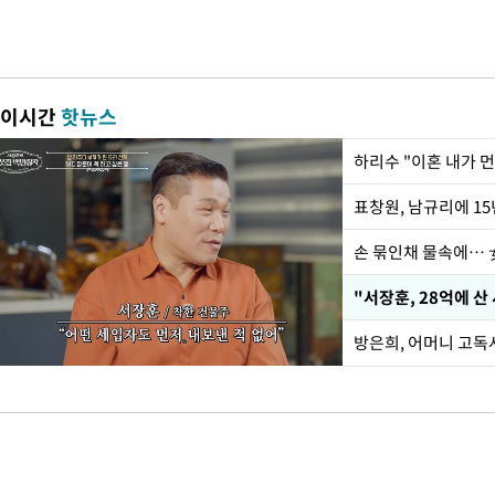
이시간
핫뉴스
하리수 "이혼 내가 
손 묶인채 물속에… 女
"서장훈, 28억에 산
방은희, 어머니 고독사