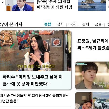
[단독]'수사 11개월
컵 조별리그 탈락과 관련해
째' 김병기 의원 제명
회에서 질타를 받은 데 이어,
청원글
많이 본 기사
종합
정치
국제
경제
금융
표창원, 남규리에 
과…"제가 틀렸
하리수 "미키정 보내주고 싶어 이
혼…애 못 낳아 미안했다"
황기순 "원정도박 후 필리핀서 2년 불법체류…
1년간 은둔"