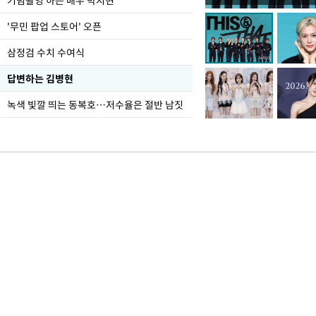
기념촬영 하는 배우 박지현
가 책임지고 치유"
'무민 팝업 스토어' 오픈
삼정검 수치 수여식
답변하는 김병현
녹색 빛깔 띄는 동복호…저수율은 절반 남짓