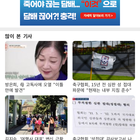
많이 본 기사
방은희, 母 고독사에 오열 "이틀
축구협회, 15년 전 심판 성 접대
만에 발견"
파문에 "현재는 내부 지침 준수"
김지수, '여행사 대표' 변신 근황
축구협회 '성접대' 감사보고서 나