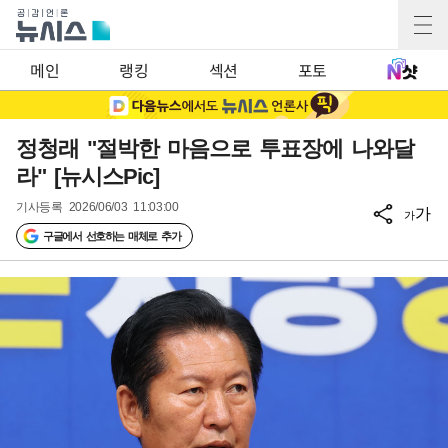
메인
랭킹
섹션
포토
정청래 "절박한 마음으로 투표장에 나와달
라" [뉴시스Pic]
기사등록
2026/06/03 11:03:00
가
가
구글에서 선호하는 매체로 추가