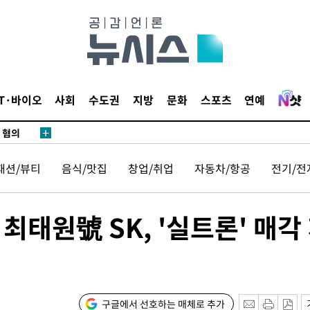
어"
·당황'
IT·바이오
사회
수도권
지방
문화
스포츠
연예
'
 혐의
패션/뷰티
음식/맛집
창업/취업
자동차/항공
전기/전
감
 포착
최태원號 SK, '실트론' 매각
하라 격파
다"
위협"
수용할까
구글에서 선호하는 매체로 추가
가피"