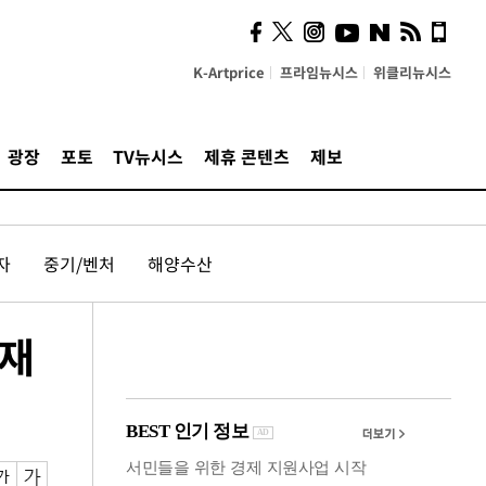
의견, 국토부·LH에 충실히
전달할 것"
K-Artprice
프라임뉴시스
위클리뉴시스
광장
포토
TV뉴시스
제휴 콘텐츠
제보
자
중기/벤처
해양수산
 재