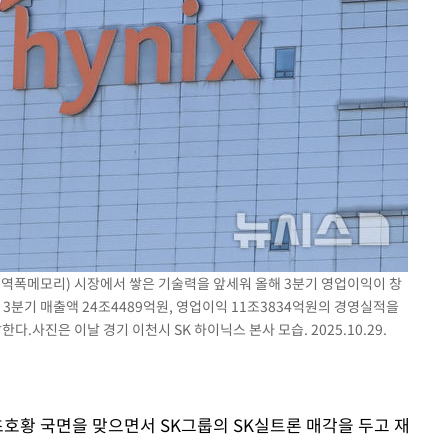
다"
위협"
수용할까
가피"
압수수색
고대역폭메모리) 시장에서 쌓은 기술력을 앞세워 올해 3분기 영업이익이 창
3분기 매출액 24조4489억원, 영업이익 11조3834억원의 경영실적을
.사진은 이날 경기 이천시 SK 하이닉스 본사 모습. 2025.10.29.
초호황 국면을 맞으면서 SK그룹의 SK실트론 매각을 두고 재