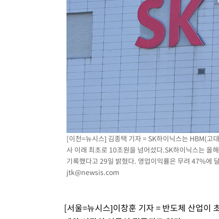
-942초 전 >
내일까지 39도 '펄펄'…기상청 "태풍 지나며 폭염 잠시 꺾인
-579초 전 >
트럼프, 한국계 진보 주지사 후보 맹공…"공산주의가 최대 
-557초 전 >
"美간섭에 합의 지연"…트럼프, '이란 호르무즈 통제권' 
48분 전 >
[속보]산업장관 "李정부, 원전 반대 안해…안정 전력 위해 불
1시간 전 >
[속보]경찰, '홍명보 선임 논란' 대한축구협회·축구회관 등 
[이천=뉴시스] 김종택 기자 = SK하이닉스는 HBM(
사 이래 최초로 10조원을 넘어섰다.SK하이닉스는 올해 
기록했다고 29일 밝혔다. 영업이익률은 무려 47%에 달한다
jtk@newsis.com
[서울=뉴시스]이창훈 기자 = 반도체 산업이 