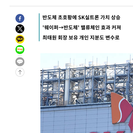
1시간 전 >
[속보]경찰, '홍명보 선임 논란' 대한축구협회·축구회관 등 
-21977초 전 >
[속보]합참 "北 발사체는 단거리탄도미사일…감시·경계
반도체 초호황에 SK실트론 가치 상승
화"
-21725초 전 >
日방위성, 北이 동해로 쏜 발사체는 탄도미사일 가능성
'웨이퍼→반도체' 밸류체인 효과 커져
-20155초 전 >
[속보] SKT, 에이닷 서비스 장애 발생…"원인 파악 중"
최태원 회장 보유 개인 지분도 변수로
-19561초 전 >
[속보]합참 "북, 동해상으로 미상 발사체 발사"
-18957초 전 >
'낮 최고 39도' 불볕더위…한밤 열대야도 계속[내일날씨]
-18916초 전 >
[속보]7~9일 프로야구 3연전도 폭염 취소…11일 재개
-18578초 전 >
"韓 외환시장 개입 관측 배경엔 美의 대한국 무역적자 있
-18405초 전 >
'월드컵 탈락 후폭풍' 축구협회…초유의 압수수색에 '충격
-18245초 전 >
서울 낮 37.9도, 올여름 최고치 경신…영등포 순간 '40도
-17807초 전 >
[속보]종합특검, 대검 추가 압수수색…내란 중요임무종사
-13902초 전 >
[속보]코스닥, 800p 회복…0.26% 오른 801.67 마감
-13832초 전 >
[속보]코스피, 301.88포인트(4.58%) 내린 6296.38 마
-13697초 전 >
[속보]원·달러 환율, 0.7원 내린 1423.8원 마감
-11296초 전 >
"여기 떨어졌다"…다누리, 스페이스X 로켓 달 충돌 흔적
-8341초 전 >
손흥민, 5경기 연속골 실패…LAFC는 승부차기 끝 과달라