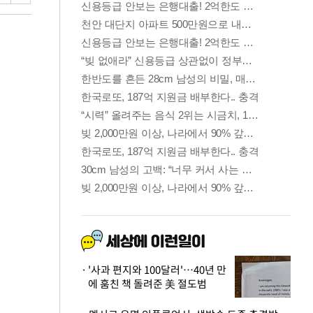
'사과 편지와 100달러'…40년 만
에 훔친 책 돌려준 美 절도범