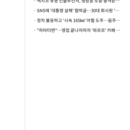
· 멕시코 유명 인플루언서, 생방송 도중 총격받아 사망
· SNS에 '대통령 살해' 협박글…30대 회사원 '불구속 송치'
· 정차 불응하고 '시속 165㎞' 아찔 도주…음주운전자 체포
· "하마터면"…영업 끝나자마자 '와르르' 카페 테라스 덮친 대리석 외벽