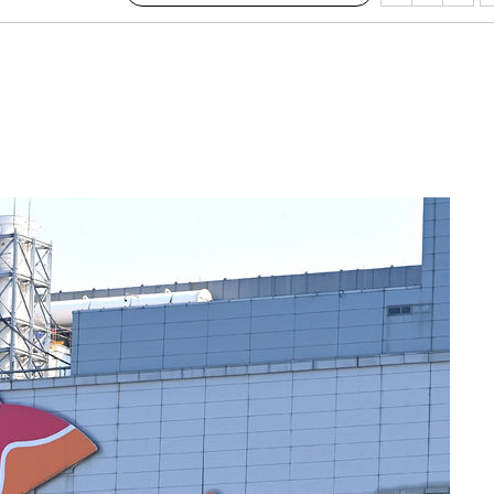
압수수색
태세 강
어"
·당황'
'
 혐의
감
 포착
하라 격파