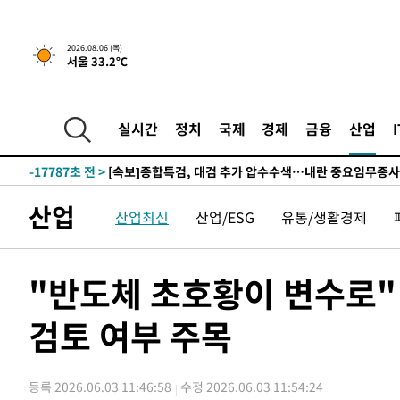
-19541초 전 >
[속보]합참 "북, 동해상으로 미상 발사체 발사"
-18937초 전 >
'낮 최고 39도' 불볕더위…한밤 열대야도 계속[내일날씨]
2026.08.06 (목)
서울 33.2℃
-18896초 전 >
[속보]7~9일 프로야구 3연전도 폭염 취소…11일 재개
-18558초 전 >
"韓 외환시장 개입 관측 배경엔 美의 대한국 무역적자 있
-18385초 전 >
'월드컵 탈락 후폭풍' 축구협회…초유의 압수수색에 '충격
실시간
정치
국제
경제
금융
산업
-18225초 전 >
서울 낮 37.9도, 올여름 최고치 경신…영등포 순간 '40도
-17787초 전 >
[속보]종합특검, 대검 추가 압수수색…내란 중요임무종사
-13882초 전 >
[속보]코스닥, 800p 회복…0.26% 오른 801.67 마감
산업
산업최신
산업/ESG
유통/생활경제
-13812초 전 >
[속보]코스피, 301.88포인트(4.58%) 내린 6296.38 마
-13677초 전 >
[속보]원·달러 환율, 0.7원 내린 1423.8원 마감
-11276초 전 >
"여기 떨어졌다"…다누리, 스페이스X 로켓 달 충돌 흔적
"반도체 초호황이 변수로" 
-8321초 전 >
손흥민, 5경기 연속골 실패…LAFC는 승부차기 끝 과달라
검토 여부 주목
-922초 전 >
내일까지 39도 '펄펄'…기상청 "태풍 지나며 폭염 잠시 꺾인
-559초 전 >
트럼프, 한국계 진보 주지사 후보 맹공…"공산주의가 최대 
-537초 전 >
"美간섭에 합의 지연"…트럼프, '이란 호르무즈 통제권' 
등록 2026.06.03 11:46:58
수정 2026.06.03 11:54:24
49분 전 >
[속보]산업장관 "李정부, 원전 반대 안해…안정 전력 위해 불