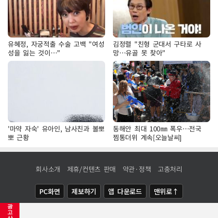
유혜정, 자궁적출 수술 고백 "여성
김정렬 "친형 군대서 구타로 사
성을 잃는 것이…"
망…유골 못 찾아"
'마약 자숙' 유아인, 남사친과 볼뽀
동해안 최대 100㎜ 폭우…전국
뽀 근황
찜통더위 계속[오늘날씨]
회사소개
제휴/컨텐츠 판매
약관·정책
고충처리
PC화면
제보하기
앱 다운로드
맨위로↑
광
COPYRIGHTⓒ
NEWSIS
ALL RIGHTS RESERVED.
고