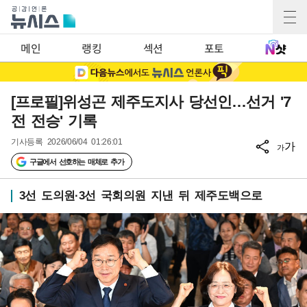
메인
랭킹
섹션
포토
[프로필]위성곤 제주도지사 당선인…선거 '7
전 전승' 기록
기사등록
2026/06/04 01:26:01
가
가
구글에서 선호하는 매체로 추가
3선 도의원·3선 국회의원 지낸 뒤 제주도백으로