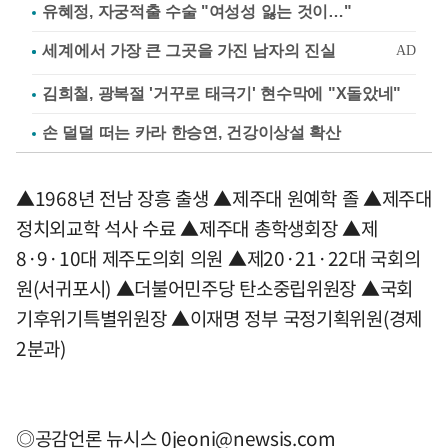
유혜정, 자궁적출 수술 "여성성 잃는 것이…"
김희철, 광복절 '거꾸로 태극기' 현수막에 "X돌았네"
손 덜덜 떠는 카라 한승연, 건강이상설 확산
▲1968년 전남 장흥 출생 ▲제주대 원예학 졸 ▲제주대
정치외교학 석사 수료 ▲제주대 총학생회장 ▲제
8·9·10대 제주도의회 의원 ▲제20·21·22대 국회의
원(서귀포시) ▲더불어민주당 탄소중립위원장 ▲국회
기후위기특별위원장 ▲이재명 정부 국정기획위원(경제
2분과)
◎공감언론 뉴시스
0jeoni@newsis.com