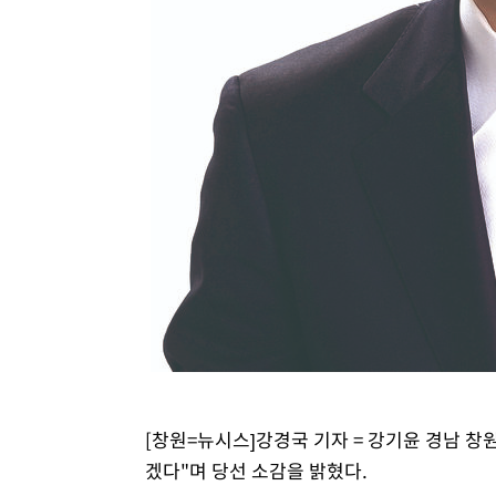
-1427초 전 >
백운산서 80년근 천종산삼 9뿌리 발견…감정가 1.3억원
14분 전 >
선재도서 해루질 나섰다 실종 60대, 닷새 만에 숨진 채 발견
55분 전 >
남자 농구, 나고야 아시안게임서 '홈팀' 일본과 한일전
1시간 전 >
여수 오동도 해상서 모터보트 전복…1명 사망·1명 실종
2시간 전 >
극한폭염 한풀 꺾이지만…'낮 최고 35도' 무더위, 열대야 계
날씨]
2시간 전 >
축구협회 "압수수색·성접대 논란 사과…쇄신의 기회로 삼겠
3시간 전 >
[속보]'압수수색·성접대 논란' 축구협회 "실망과 걱정 안겨드
6시간 전 >
'최고 37도' 폭염 지속…강원동해안 최대 150㎜ 비
8시간 전 >
[속보]뉴욕증시 상승 마감…S&P 0.6% 나스닥 1.3%↑
[창원=뉴시스]강경국 기자 = 강기윤 경남 창
겠다"며 당선 소감을 밝혔다.