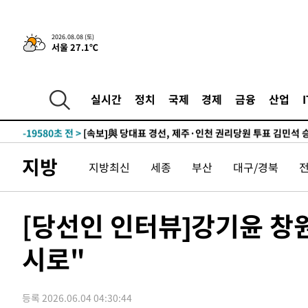
8시간 전 >
[속보]뉴욕증시 상승 마감…S&P 0.6% 나스닥 1.3%↑
-29829초 전 >
이란 "호르무즈 재개방 합의 근접…美 배상 선행돼야"
2026.08.08 (토)
서울 27.1℃
-20876초 전 >
[속보]與최고위원 제주·인천 순회경선…박선원·최민희
한민수·김용 순
-20829초 전 >
[속보]김민석, 與 전대 당원투표 누적 득표율 45.42%로 
청래 44.56%
-20111초 전 >
[속보]與 대표 경선 제주·인천 당원투표…金 47.75%·
실시간
정치
국제
경제
금융
산업
42.08%·宋 10.17%
-19645초 전 >
이강인 "아틀레티코 이적 기뻐…등번호 7번 의미보단 팀 
것"
-19580초 전 >
[속보]與 당대표 경선, 제주·인천 권리당원 투표 김민석 
-13354초 전 >
낮 최고 35도 '무더위'…동해안 시간당 30㎜ '강한 비'[
지방
지방최신
세종
부산
대구/경북
-12624초 전 >
[속보]이강인 "감독님이 원하는 마음 느꼈고, 많은 트로피
틀레티코 이적"
-12406초 전 >
수도권 40도 육박 '펄펄'…동해안 일부 지역엔 호의주의
-11375초 전 >
온열질환 사망자 3명 늘어…누적 환자 3000명 돌파
[당선인 인터뷰]강기윤 창
-5320초 전 >
강릉에 시간당 81.4㎜ 물폭탄…도로 잠기고 담벼락 붕괴
시로"
-1427초 전 >
백운산서 80년근 천종산삼 9뿌리 발견…감정가 1.3억원
14분 전 >
선재도서 해루질 나섰다 실종 60대, 닷새 만에 숨진 채 발견
55분 전 >
남자 농구, 나고야 아시안게임서 '홈팀' 일본과 한일전
등록 2026.06.04 04:30:44
1시간 전 >
여수 오동도 해상서 모터보트 전복…1명 사망·1명 실종