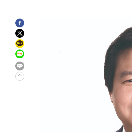
2시간 전 >
극한폭염 한풀 꺾이지만…'낮 최고 35도' 무더위, 열대야 계
날씨]
2시간 전 >
축구협회 "압수수색·성접대 논란 사과…쇄신의 기회로 삼겠
3시간 전 >
[속보]'압수수색·성접대 논란' 축구협회 "실망과 걱정 안겨드
6시간 전 >
'최고 37도' 폭염 지속…강원동해안 최대 150㎜ 비
8시간 전 >
[속보]뉴욕증시 상승 마감…S&P 0.6% 나스닥 1.3%↑
-29829초 전 >
이란 "호르무즈 재개방 합의 근접…美 배상 선행돼야"
-20876초 전 >
[속보]與최고위원 제주·인천 순회경선…박선원·최민희
한민수·김용 순
-20829초 전 >
[속보]김민석, 與 전대 당원투표 누적 득표율 45.42%로 
청래 44.56%
-20111초 전 >
[속보]與 대표 경선 제주·인천 당원투표…金 47.75%·
42.08%·宋 10.17%
-19645초 전 >
이강인 "아틀레티코 이적 기뻐…등번호 7번 의미보단 팀 
것"
-19580초 전 >
[속보]與 당대표 경선, 제주·인천 권리당원 투표 김민석 
-13354초 전 >
낮 최고 35도 '무더위'…동해안 시간당 30㎜ '강한 비'[
-12624초 전 >
[속보]이강인 "감독님이 원하는 마음 느꼈고, 많은 트로피
틀레티코 이적"
-12406초 전 >
수도권 40도 육박 '펄펄'…동해안 일부 지역엔 호의주의
-11375초 전 >
온열질환 사망자 3명 늘어…누적 환자 3000명 돌파
-5320초 전 >
강릉에 시간당 81.4㎜ 물폭탄…도로 잠기고 담벼락 붕괴