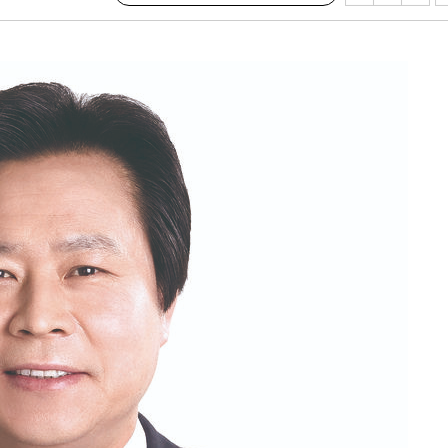
속[다음주
다"
려 죄송"
·서미화·
1위… 정
鄭
위해 뛸
승리
내일날씨]
 원해 아
보