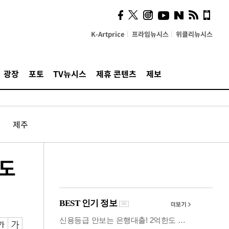
사이 해답 찾았죠"…알을
깨고 나온 '초자아'
K-Artprice
프라임뉴시스
위클리뉴시스
광장
포토
TV뉴시스
제휴 콘텐츠
제보
제주
 도