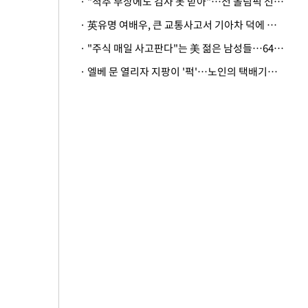
· "척추 부상에도 검사 못 받아"…전 올림픽 선수, 美봅슬레이협회 상대 소송
· 英유명 여배우, 큰 교통사고서 기아차 덕에 살았다
· "주식 매일 사고판다"는 美 젊은 남성들…64%가 "나는 인생의 패배자“
· 엘베 문 열리자 지팡이 '퍽'…노인의 택배기사 폭행 이유