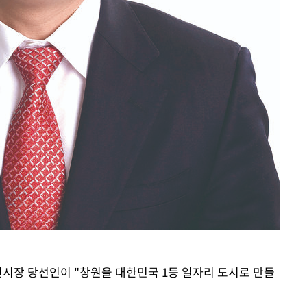
속[다음주
다"
려 죄송"
원시장 당선인이 "창원을 대한민국 1등 일자리 도시로 만들