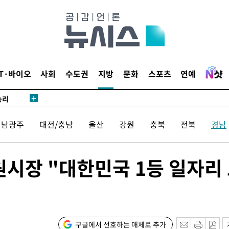
·서미화·
1위… 정
鄭
IT·바이오
사회
수도권
지방
문화
스포츠
연예
위해 뛸
승리
내일날씨]
전남광주
대전/충남
울산
강원
충북
전북
경남
 원해 아
보
원시장 "대한민국 1등 일자리
구글에서 선호하는 매체로 추가