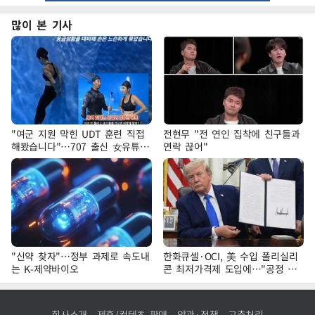
많이 본 기사
"여군 지원 막힌 UDT 훈련 직접
전현무 "전 연인 집착에 친구들과
해봤습니다"…707 출신 女유튜버
연락 끊어"
'완벽 소화'
"신약 찾자"…정부 과제로 속도내
한화큐셀·OCI, 美 수입 폴리실리
는 K-제약바이오
콘 최저가격제 도입에…"공정 경
쟁·수익성 개선 환영"
회사소개
제휴/컨텐츠 판매
약관·정책
고충처리