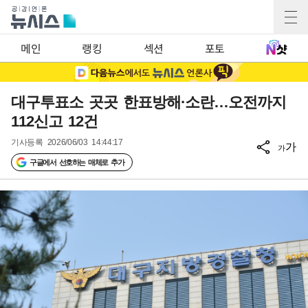
메인
랭킹
섹션
포토
대구투표소 곳곳 한표방해·소란…오전까지
112신고 12건
기사등록
2026/06/03 14:44:17
가
가
구글에서 선호하는 매체로 추가