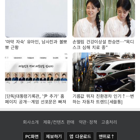
'마약 자숙' 유아인, 남사친과 볼뽀
손떨림 건강이상설 한승연…"목디
뽀 근황
스크 심해 치료 중"
[단독]대통령기록관, '尹 추가' 홈
기름값 뛰자 친환경차 인기↑…변
페이지 공개…계엄 선포문은 빠져
하는 자동차 트렌드[세쓸통]
회사소개
제휴/컨텐츠 판매
약관·정책
고충처리
PC화면
제보하기
앱 다운로드
맨위로↑