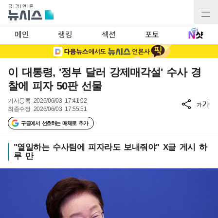
메인
랭킹
섹션
포토
이 대통령, '정부 달러 강제매각설' 수사 경
찰에 피자 50판 선물
기사등록
2026/06/03 17:41:02
가
가
최종수정
2026/06/03 17:55:51
구글에서 선호하는 매체로 추가
"열일하는 수사팀에 피자라도 보내줘야" X글 게시 하
루 만