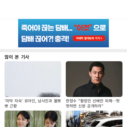
많이 본 기사
'마약 자숙' 유아인, 남사친과 볼뽀
한정수 "황정민 선배만 피해…떳
뽀 근황
떳하면 신분 공개하라"