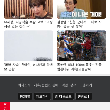
유혜정, 자궁적출 수술 고백 "여성
김정렬 "친형 군대서 구타로 사
성을 잃는 것이…"
망…유골 못 찾아"
'마약 자숙' 유아인, 남사친과 볼뽀
동해안 최대 100㎜ 폭우…전국
뽀 근황
찜통더위 계속[오늘날씨]
회사소개
제휴/컨텐츠 판매
약관·정책
고충처리
PC화면
제보하기
앱 다운로드
맨위로↑
광
COPYRIGHTⓒ
NEWSIS
ALL RIGHTS RESERVED.
고
삭