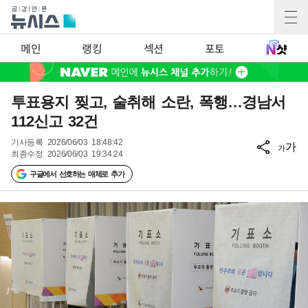
메인
랭킹
섹션
포토
투표용지 찢고, 술취해 소란, 폭행…경남서
112신고 32건
기사등록
2026/06/03 18:48:42
가
가
최종수정
2026/06/03 19:34:24
구글에서 선호하는 매체로 추가