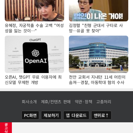
유혜정, 자궁적출 수술 고백 "여성
김정렬 "친형 군대서 구타로 사
성을 잃는 것이…"
망…유골 못 찾아"
오픈AI, 챗GPT 무료 이용자에 최
천안 교회서 지내던 11세 어린이
신모델 무제한 개방
숨져…경찰, 아동학대 혐의 수사
회사소개
제휴/컨텐츠 판매
약관·정책
고충처리
PC화면
제보하기
앱 다운로드
맨위로↑
광
COPYRIGHTⓒ
NEWSIS
ALL RIGHTS RESERVED.
고
삭