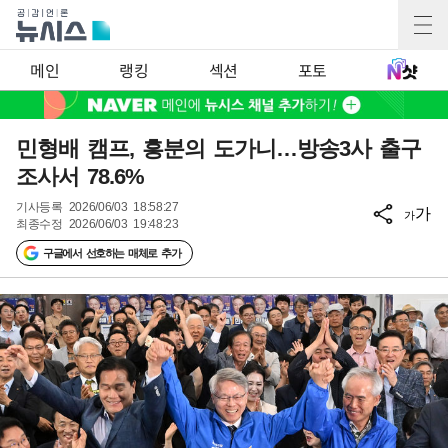
메인
랭킹
섹션
포토
민형배 캠프, 흥분의 도가니…방송3사 출구
조사서 78.6%
기사등록
2026/06/03 18:58:27
가
가
최종수정
2026/06/03 19:48:23
구글에서 선호하는 매체로 추가