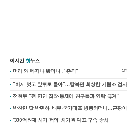
이시간
핫
뉴스
"바지 벗고 앞뒤로 돌아"…탈북민 회상한 기쁨조 검사
전현무 "전 연인 집착·통제에 친구들과 연락 끊겨"
박찬민 딸 박민하, 배우·국가대표 병행하더니…근황이
'300억원대 사기 혐의' 차가원 대표 구속 송치