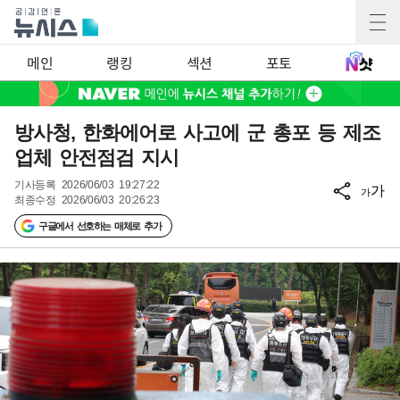
메인
랭킹
섹션
포토
방사청, 한화에어로 사고에 군 총포 등 제조
업체 안전점검 지시
기사등록
2026/06/03 19:27:22
가
가
최종수정
2026/06/03 20:26:23
구글에서 선호하는 매체로 추가