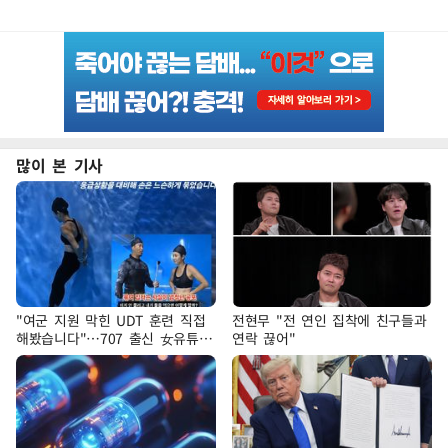
많이 본 기사
"여군 지원 막힌 UDT 훈련 직접
전현무 "전 연인 집착에 친구들과
해봤습니다"…707 출신 女유튜버
연락 끊어"
'완벽 소화'