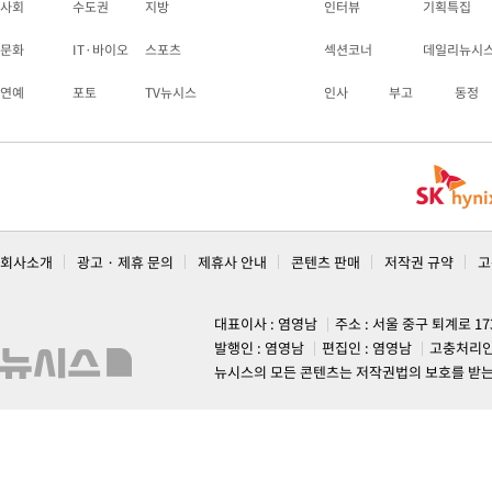
사회
수도권
지방
인터뷰
기획특집
문화
IT·바이오
스포츠
섹션코너
데일리뉴시
연예
포토
TV뉴시스
인사
부고
동정
회사소개
광고 · 제휴 문의
제휴사 안내
콘텐츠 판매
저작권 규약
고
대표이사 : 염영남
주소 : 서울 중구 퇴계로 1
발행인 : 염영남
편집인 : 염영남
고충처리인
뉴시스의 모든 콘텐츠는 저작권법의 보호를 받는 바, 무