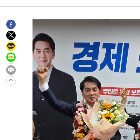
2시간 전 >
콜롬비아 신임 우파 대통령 취임 하루만에 차량폭탄 폭발 사건
-32021초 전 >
'AT마드리드 7번' 이강인, 맨시티 상대로 비공식 데뷔전
-31523초 전 >
[속보]'AT마드리드 7번' 이강인, 맨시티 상대로 비공식 데뷔전
-29587초 전 >
네타냐후, 트럼프의 가자 평화 2차 15개조 평화안 '거부'
-26183초 전 >
이강인 ATM 입단식에 '상암벌 들썩'…"세계적인 선수 되길"
-25179초 전 >
태풍 돌핀, 중 저장성 타이저우시 해안에 상륙 (1보)
-22525초 전 >
AT마드리드 데뷔 앞둔 이강인, 맨시티전 선발 대신 '벤치 시작'
-21155초 전 >
[속보]與 강원·TK 당원투표 합산 김민석 48.54%로 승리…
44.40%
-20489초 전 >
與 강원·TK 당원투표 합산 김민석 46.01%로 승리…정청래
44.53%
-20329초 전 >
[속보]與전대 권리당원투표…강원·경북 김민석, 대구 정청래 
-20136초 전 >
[속보]與 당대표 경선, 경북 권리당원 투표 김민석 47.37%·
45.71%
-20038초 전 >
[속보]與 당대표 경선, 대구 권리당원 투표 정청래 47.82%·
46.35%
-19835초 전 >
[속보]與 당대표 경선, 강원 권리당원 투표 김민석 승리…50.3
득표
-17753초 전 >
"일본축구협회, 대한축구협회 성 접대 의혹 심판 조사"
-10395초 전 >
[속보]장은수, KLPGA 제주삼다수 역전 우승…데뷔 10년 차에
정상
-5760초 전 >
"얼마나 더웠으면"…안동 물길공원서 헤엄친 구렁이 '소동'