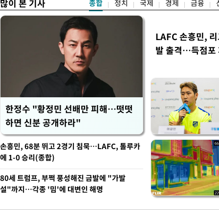
많이 본 기사
종합
정치
국제
경제
금융
LAFC 손흥민, 
발 출격…득점포
한정수 "황정민 선배만 피해…떳떳
하면 신분 공개하라"
손흥민, 68분 뛰고 2경기 침묵…LAFC, 톨루카
에 1-0 승리(종합)
80세 트럼프, 부쩍 풍성해진 금발에 "가발
설"까지…각종 '밈'에 대변인 해명