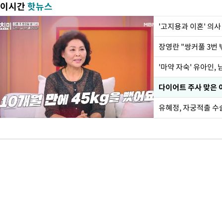
이시간
핫뉴스
'고지용과 이혼' 의사
'마약 자숙' 유아인,
유혜정, 자궁적출 수