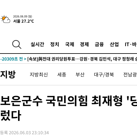
-26163초 전 >
이강인 ATM 입단식에 '상암벌 들썩'…"세계적인 선수 되길"
-25159초 전 >
태풍 돌핀, 중 저장성 타이저우시 해안에 상륙 (1보)
2026.08.09 (일)
서울 27.2℃
-22505초 전 >
AT마드리드 데뷔 앞둔 이강인, 맨시티전 선발 대신 '벤치 시작'
-21135초 전 >
[속보]與 강원·TK 당원투표 합산 김민석 48.54%로 승리…
44.40%
-20469초 전 >
與 강원·TK 당원투표 합산 김민석 46.01%로 승리…정청래
실시간
정치
국제
경제
금융
산업
IT·
44.53%
-20309초 전 >
[속보]與전대 권리당원투표…강원·경북 김민석, 대구 정청래 
-20116초 전 >
[속보]與 당대표 경선, 경북 권리당원 투표 김민석 47.37%·
45.71%
-20018초 전 >
[속보]與 당대표 경선, 대구 권리당원 투표 정청래 47.82%·
지방
지방최신
세종
부산
대구/경북
전남광
46.35%
-19815초 전 >
[속보]與 당대표 경선, 강원 권리당원 투표 김민석 승리…50.3
득표
-17733초 전 >
"일본축구협회, 대한축구협회 성 접대 의혹 심판 조사"
-10375초 전 >
[속보]장은수, KLPGA 제주삼다수 역전 우승…데뷔 10년 차에
보은군수 국민의힘 최재형 '
정상
-5740초 전 >
"얼마나 더웠으면"…안동 물길공원서 헤엄친 구렁이 '소동'
렀다
-5667초 전 >
손흥민, 68분 뛰고 2경기 침묵…LAFC, 톨루카에 1-0 승리(종합
-4939초 전 >
'2경기 연속 침묵' 손흥민, 톨루카전 68분만 뛰고 슈팅 0개
-3691초 전 >
이강인, 오늘 서울서 AT마드리드 입단식…'전례 없는 특급대우'
등록 2026.06.03 23:10:34
2시간 전 >
'여긴 20도, 저긴 50도'…열화상 카메라로 본 폭염 저감시설 '온도