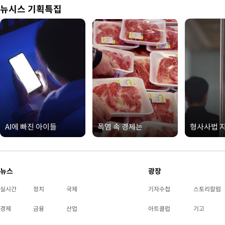
뉴시스 기획특집
AI에 빠진 아이들
폭염 속 경제는
형사사법 
뉴스
광장
실시간
정치
국제
기자수첩
스토리칼럼
경제
금융
산업
아트클럽
기고