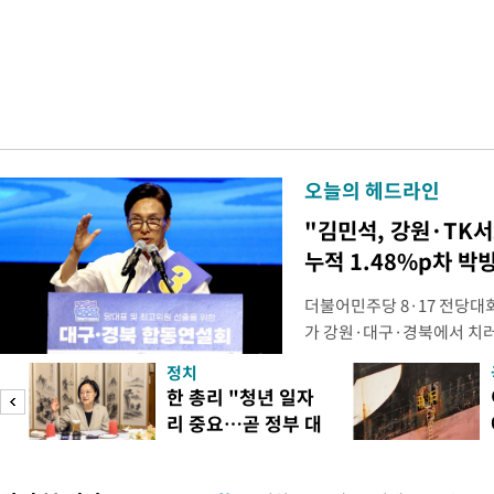
오늘의 헤드라인
"김민석, 강원·TK
누적 1.48%p차 박
더불어민주당 8·17 전당대
가 강원·대구·경북에서 치
48.54%(1만8977표)를 
정치
를 1622표(4.14%p) 차
피
한 총리 "청년 일자
·인천 권리당원 투표에서도 
리 중요…곧 정부 대
적 합산(가중치 미반영)에서도
책"