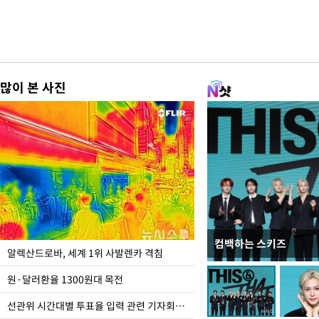
많이 본 사진
컴백하는 스키즈
극한 폭염에 바닥 드
알렉산드로바, 세계 1위 사발렌카 격침
도
원·달러환율 1300원대 목전
선관위 시간대별 투표율 입력 관련 기자회견하는 주진우 의원