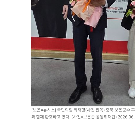
-5687초 전 >
손흥민, 68분 뛰고 2경기 침묵…LAFC, 톨루카에 1-0 승리(종합
-4959초 전 >
'2경기 연속 침묵' 손흥민, 톨루카전 68분만 뛰고 슈팅 0개
-3711초 전 >
이강인, 오늘 서울서 AT마드리드 입단식…'전례 없는 특급대우'
2시간 전 >
'여긴 20도, 저긴 50도'…열화상 카메라로 본 폭염 저감시설 '온도
2시간 전 >
콜롬비아 신임 우파 대통령 취임 하루만에 차량폭탄 폭발 사건
[보은=뉴시스] 국민의힘 최재형(사진 왼쪽) 충북 보은군수 
과 함께 환호하고 있다. (사진=보은군 공동취재단) 2026.06.