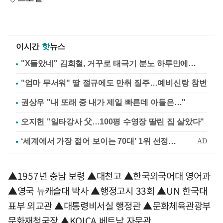
이시간
핫
뉴스
"X돌았네" 김희철, 거꾸로 태극기 분노 하루만에…
"엄마 무서워" 딸 절규에도 만취 질주…예비신랑 참변
권상우 "내 또래 중 내가 제일 빠른데 아들은…"
오지헌 "일타강사 父…100평 수영장 딸린 집 살았다"
▲1957년 충남 보령 ▲대천고 ▲한국외국어대 영어과
▲영국 뉴캐슬대 박사 ▲행정고시 33회 ▲UN 한국대
표부 외교관 ▲대통령비서실 행정관 ▲문화체육관광부
문화재청국장 ▲KOICA 베트남 자문관