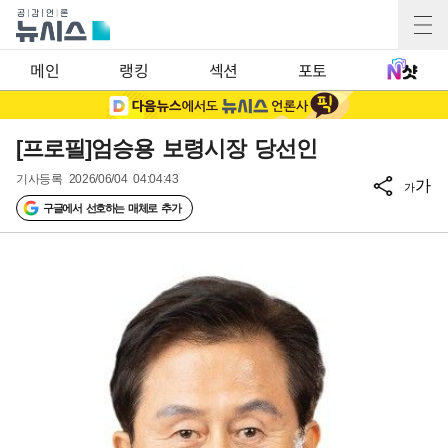
메인
랭킹
섹션
포토
[프로필]엄승용 보령시장 당선인
기사등록
2026/06/04 04:04:43
가
가
구글에서 선호하는 매체로 추가