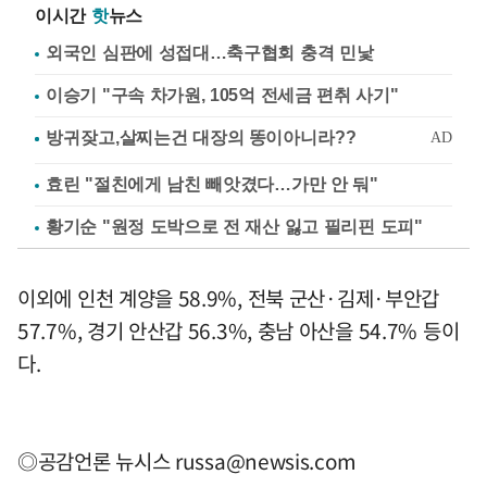
이시간
핫
뉴스
외국인 심판에 성접대…축구협회 충격 민낯
이승기 "구속 차가원, 105억 전세금 편취 사기"
효린 "절친에게 남친 빼앗겼다…가만 안 둬"
황기순 "원정 도박으로 전 재산 잃고 필리핀 도피"
이외에 인천 계양을 58.9%, 전북 군산·김제·부안갑
57.7%, 경기 안산갑 56.3%, 충남 아산을 54.7% 등이
다.
◎공감언론 뉴시스
russa@newsis.com