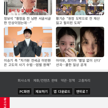
정보석 "황정음 전 남편 서글서글
황기순 "원정 도박으로 전 재산
한 인상이었는데…"
잃고 필리핀 도피"
이승기 측 "차가원 전세금 미반환
아이유, 장기하 '별일 없이 산다'
은 고도의 사기 수법…엄벌 원해"
선곡…쿨한 일상 공개
회사소개
제휴/컨텐츠 판매
약관·정책
고충처리
PC화면
제보하기
앱 다운로드
맨위로↑
광
COPYRIGHTⓒ
NEWSIS
ALL RIGHTS RESERVED.
고
삭
제