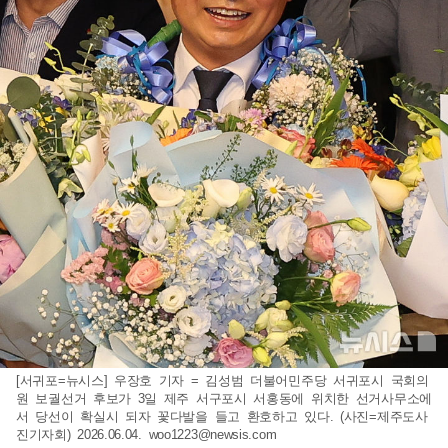
[서귀포=뉴시스] 우장호 기자 = 김성범 더불어민주당 서귀포시 국회의
원 보궐선거 후보가 3일 제주 서구포시 서홍동에 위치한 선거사무소에
서 당선이 확실시 되자 꽃다발을 들고 환호하고 있다. (사진=제주도사
진기자회) 2026.06.04.
woo1223@newsis.com