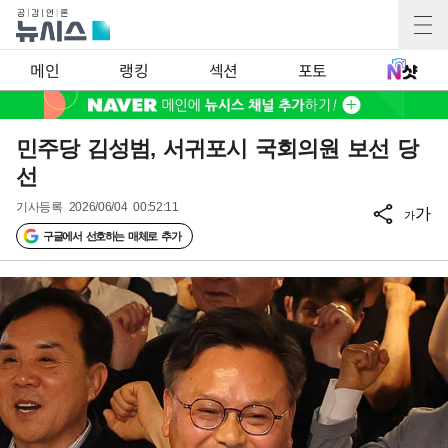
메인
랭킹
섹션
포토
민주당 김성범, 서귀포시 국회의원 보선 당
선
기사등록
2026/06/04 00:52:11
가
가
구글에서 선호하는 매체로 추가