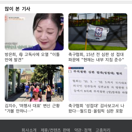
많이 본 기사
방은희, 母 고독사에 오열 "이틀
축구협회, 15년 전 심판 성 접대
만에 발견"
파문에 "현재는 내부 지침 준수"
김지수, '여행사 대표' 변신 근황
축구협회 '성접대' 감사보고서 나
"가볼 만하니…"
왔다…월드컵·올림픽 심판 포함
회사소개
제휴/컨텐츠 판매
약관·정책
고충처리