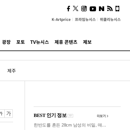
의견, 국토부·LH에 충실히
전달할 것"
K-Artprice
프라임뉴시스
위클리뉴시스
광장
포토
TV뉴시스
제휴 콘텐츠
제보
제주