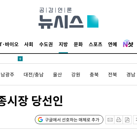
IT·바이오
사회
수도권
지방
문화
스포츠
연예
전남광주
대전/충남
울산
강원
충북
전북
경남
세종시장 당선인
구글에서 선호하는 매체로 추가