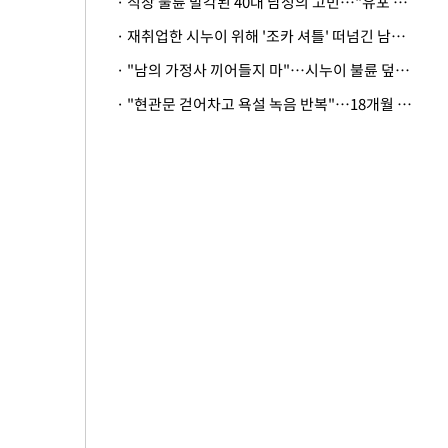
· 직장 불륜 발각된 40대 남성의 고민…"유포 동료 명예훼손·협박죄 고소 가능할까"
· 재취업한 시누이 위해 '조카 셔틀' 떠넘긴 남편…아내 "난 못한다"
· "남의 가정사 끼어들지 마"…시누이 불륜 덮으려는 남편에 억울한 아내
· "현관문 걷어차고 욕설 녹음 반복"…18개월 아기 키우는 집 뒤흔든 '앞집의 비극'