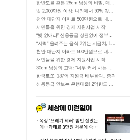
옥상 '쓰레기 테러' 범인 잡았는
데…과태료 3만원 처분에 숙박업
주 허탈