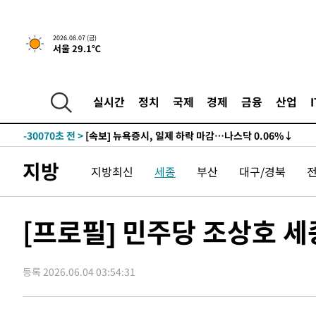
2026.08.07 (금)
서울 29.1℃
실시간
정치
국제
경제
금융
산업
-30070초 전 >
[속보] 뉴욕증시, 일제 하락 마감…나스닥 0.06%↓
지방
지방최신
세종
부산
대구/경북
[프로필] 민주당 조상호 
등록 2026.06.04 03:54:31