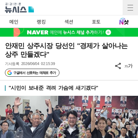
메인
랭킹
섹션
포토
안재민 상주시장 당선인 "경제가 살아나는
상주 만들겠다"
기사등록
2026/06/04 02:15:39
가
가
구글에서 선호하는 매체로 추가
"시민이 보내준 격려 가슴에 새기겠다"