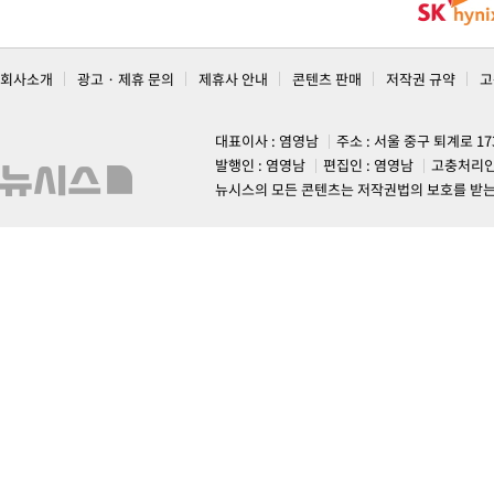
회사소개
광고 · 제휴 문의
제휴사 안내
콘텐츠 판매
저작권 규약
고
대표이사 : 염영남
주소 : 서울 중구 퇴계로 1
발행인 : 염영남
편집인 : 염영남
고충처리인
뉴시스의 모든 콘텐츠는 저작권법의 보호를 받는 바, 무