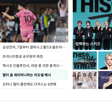
컴백하는 스키즈
입추 하루 앞둔 전남광
삼성전자, 7일부터 갤럭시 Z 폴드8 울트라·폴드8·플립8 출시
폭염
트리니티항공 승무원의 워킹
멕시코 인플루언서, 라방 중 괴한 총격으로 사망
멀티 골 세리머니하는 리오넬 메시
오타니 멀티 홈런에도 다저스는 6연패