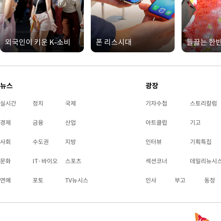
외국인이 키운 K-소비
폰 리스시대
들끓는 한
뉴스
광장
실시간
정치
국제
기자수첩
스토리칼럼
경제
금융
산업
아트클럽
기고
사회
수도권
지방
인터뷰
기획특집
문화
IT·바이오
스포츠
섹션코너
데일리뉴시
연예
포토
TV뉴시스
인사
부고
동정