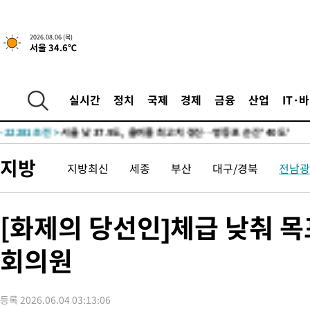
-23597초 전 >
[속보]합참 "북, 동해상으로 미상 발사체 발사"
-22993초 전 >
'낮 최고 39도' 불볕더위…한밤 열대야도 계속[내일날씨]
2026.08.06 (목)
서울 34.6℃
-22952초 전 >
[속보]7~9일 프로야구 3연전도 폭염 취소…11일 재개
-22614초 전 >
"韓 외환시장 개입 관측 배경엔 美의 대한국 무역적자 있어"
-22441초 전 >
'월드컵 탈락 후폭풍' 축구협회…초유의 압수수색에 '충격·당황
실시간
정치
국제
경제
금융
산업
IT·
-22281초 전 >
서울 낮 37.9도, 올여름 최고치 경신…영등포 순간 '40도'
-21843초 전 >
[속보]종합특검, 대검 추가 압수수색…내란 중요임무종사 혐의
-17938초 전 >
[속보]코스닥, 800p 회복…0.26% 오른 801.67 마감
지방
지방최신
세종
부산
대구/경북
전남광
-17868초 전 >
[속보]코스피, 301.88포인트(4.58%) 내린 6296.38 마감
-17733초 전 >
[속보]원·달러 환율, 0.7원 내린 1423.8원 마감
-15332초 전 >
"여기 떨어졌다"…다누리, 스페이스X 로켓 달 충돌 흔적 포착
[화제의 당선인]체급 낮춰 목
-12377초 전 >
손흥민, 5경기 연속골 실패…LAFC는 승부차기 끝 과달라하라
회의원
-4978초 전 >
내일까지 39도 '펄펄'…기상청 "태풍 지나며 폭염 잠시 꺾인다"
-4615초 전 >
트럼프, 한국계 진보 주지사 후보 맹공…"공산주의가 최대 위협
-4593초 전 >
"美간섭에 합의 지연"…트럼프, '이란 호르무즈 통제권' 수용할
등록 2026.06.04 03:13:06
-1113초 전 >
[속보]산업장관 "李정부, 원전 반대 안해…안정 전력 위해 불가