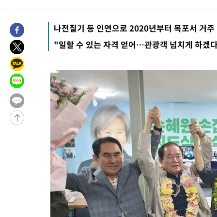
3분 전 >
[속보]경찰, '홍명보 선임 논란' 대한축구협회·축구회관 등 압수수색
-26033초 전 >
[속보]합참 "北 발사체는 단거리탄도미사일…감시·경계태세 
나전칠기 등 인연으로 2020년부터 목포서 거주
화"
-25781초 전 >
日방위성, 北이 동해로 쏜 발사체는 탄도미사일 가능성
"일할 수 있는 자격 얻어…관광객 넘치게 하겠다
-24211초 전 >
[속보] SKT, 에이닷 서비스 장애 발생…"원인 파악 중"
-23617초 전 >
[속보]합참 "북, 동해상으로 미상 발사체 발사"
-23013초 전 >
'낮 최고 39도' 불볕더위…한밤 열대야도 계속[내일날씨]
-22972초 전 >
[속보]7~9일 프로야구 3연전도 폭염 취소…11일 재개
-22634초 전 >
"韓 외환시장 개입 관측 배경엔 美의 대한국 무역적자 있어"
-22461초 전 >
'월드컵 탈락 후폭풍' 축구협회…초유의 압수수색에 '충격·당황
-22301초 전 >
서울 낮 37.9도, 올여름 최고치 경신…영등포 순간 '40도'
-21863초 전 >
[속보]종합특검, 대검 추가 압수수색…내란 중요임무종사 혐의
-17958초 전 >
[속보]코스닥, 800p 회복…0.26% 오른 801.67 마감
-17888초 전 >
[속보]코스피, 301.88포인트(4.58%) 내린 6296.38 마감
-17753초 전 >
[속보]원·달러 환율, 0.7원 내린 1423.8원 마감
-15352초 전 >
"여기 떨어졌다"…다누리, 스페이스X 로켓 달 충돌 흔적 포착
-12397초 전 >
손흥민, 5경기 연속골 실패…LAFC는 승부차기 끝 과달라하라