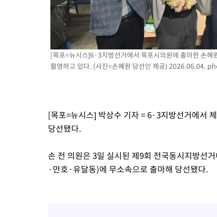
-4998초 전 >
내일까지 39도 '펄펄'…기상청 "태풍 지나며 폭염 잠시 꺾인다"
-4635초 전 >
트럼프, 한국계 진보 주지사 후보 맹공…"공산주의가 최대 위협
-4613초 전 >
"美간섭에 합의 지연"…트럼프, '이란 호르무즈 통제권' 수용할
-1133초 전 >
[속보]산업장관 "李정부, 원전 반대 안해…안정 전력 위해 불가
[목포=뉴시스]6·3지방선거에서 목포시의원에 출마한 손혜원
2분 전 >
[속보]경찰, '홍명보 선임 논란' 대한축구협회·축구회관 등 압수수색
촬영하고 있다. (사진=손혜원 당선인 제공) 2026.06.04.
ph
[목포=뉴시스] 박상수 기자 = 6·3지방선거에서
당선됐다.
손 전 의원은 3일 실시된 제9회 전국동시지방선
·만호·유달동)에 무소속으로 출마해 당선됐다.