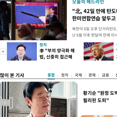
오늘의 헤드라인
"北, 42일 만에 탄
한미연합연습 앞두고
북한이 6일 오후 단거리탄도
난 6월 이후 한달여 만에 
본부에 따르면 우리 군은 6일
정치
서 동해상으로 발사된 단거리
李 "부의 양극화 해
정확한 제원에 대해서는 한미
법, 신중히 접근해
정보당국은 발사 초기부터 관
이
야"
많이 본 기사
종합
정치
국제
경제
금융
황기순 "원정 도
필리핀 도피"