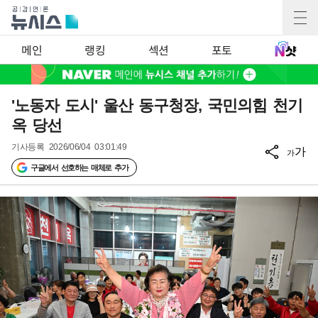
메인
랭킹
섹션
포토
'노동자 도시' 울산 동구청장, 국민의힘 천기
옥 당선
기사등록
2026/06/04 03:01:49
가
가
구글에서 선호하는 매체로 추가