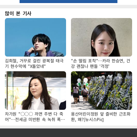
많이 본 기사
김희철, 거꾸로 걸린 광복절 태극
"손 떨림 포착"…카라 한승연, 건
기 현수막에 "X돌았네"
강 괜찮나 팬들 '걱정'
차가원 "○○○ 까면 주변 다 죽
용산어린이정원 앞 즐비한 근조화
어"…전세금 미반환 속 녹취 폭로
환, 왜?[뉴시스Pic]
파장