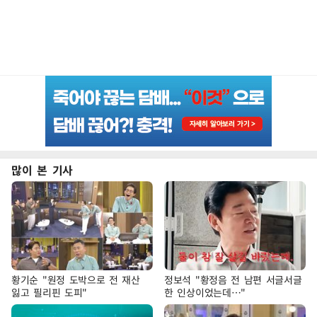
많이 본 기사
황기순 "원정 도박으로 전 재산
정보석 "황정음 전 남편 서글서글
잃고 필리핀 도피"
한 인상이었는데…"