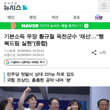
메인
랭킹
섹션
포토
기본소득 무장 황규철 옥천군수 '재선'…"행
복드림 실현"(종합)
기사등록
2026/06/04 04:50:43
가
가
최종수정
2026/06/04 04:58:24
구글에서 선호하는 매체로 추가
민주당 텃밭서 상대 21%p 차로 압도
국힘 전상인, 촘촘한 공약 내며 '분'