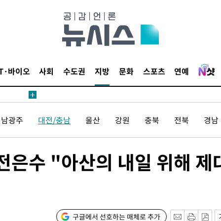
IT·바이오
사회
수도권
지방
문화
스포츠
연예
안겨드려 죄
전남광주
대전/충남
울산
강원
충북
전북
경남
안겨드려 죄
전은수 "아산의 내일 위해 제
구글에서 선호하는 매체로 추가