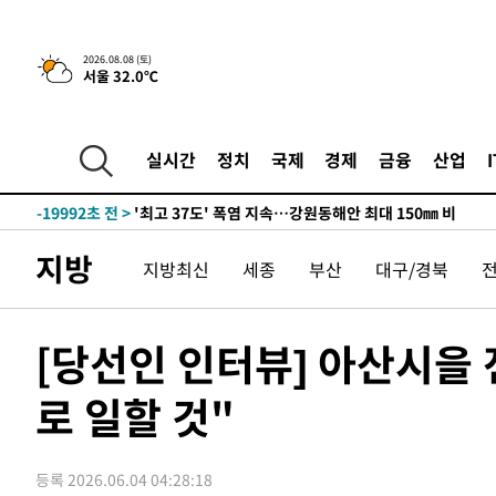
2026.08.08 (토)
서울 32.0℃
-13118초 전 >
[속보]뉴욕증시 상승 마감…S&P 0.6% 나스닥 1.3%↑
실시간
정치
국제
경제
금융
산업
-31371초 전 >
[속보]'압수수색·성접대 논란' 축구협회 "실망과 걱정 
송"
-19992초 전 >
'최고 37도' 폭염 지속…강원동해안 최대 150㎜ 비
-13118초 전 >
[속보]뉴욕증시 상승 마감…S&P 0.6% 나스닥 1.3%↑
지방
지방최신
세종
부산
대구/경북
-31371초 전 >
[속보]'압수수색·성접대 논란' 축구협회 "실망과 걱정 
송"
-19992초 전 >
'최고 37도' 폭염 지속…강원동해안 최대 150㎜ 비
-13118초 전 >
[속보]뉴욕증시 상승 마감…S&P 0.6% 나스닥 1.3%↑
[당선인 인터뷰] 아산시을 
로 일할 것"
등록 2026.06.04 04:28:18