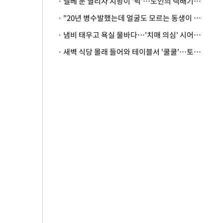
· 엘베 문 열리자 지팡이 '퍽'…노인의 택배기사 폭행 이유
· "20년 병수발했는데 얼굴도 모르는 동생이 유산 절반을"…배다른 형제 상속권 있을까
· 냄비 태우고 욕실 물바다…'치매 의심' 시어머니 검사 권유했다가 '날벼락'
· 새벽 식당 몰래 들어와 테이블서 '쿨쿨'…토사물 남기고 사라진 남성