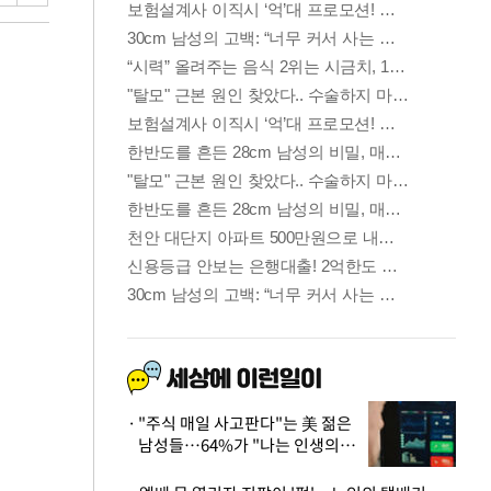
"주식 매일 사고판다"는 美 젊은
남성들…64%가 "나는 인생의
패배자“