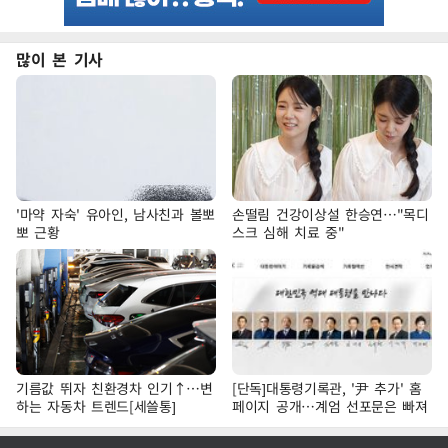
많이 본 기사
'마약 자숙' 유아인, 남사친과 볼뽀
손떨림 건강이상설 한승연…"목디
뽀 근황
스크 심해 치료 중"
기름값 뛰자 친환경차 인기↑…변
[단독]대통령기록관, '尹 추가' 홈
하는 자동차 트렌드[세쓸통]
페이지 공개…계엄 선포문은 빠져