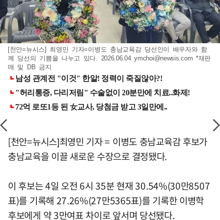
[천안=뉴시스] 최영민 기자=이병도 충남교육감 당선인이 배우자와 함
께 당선의 기쁨을 나누고 있다. 2026.06.04
ymchoi@newsis.com
*재판
매 및 DB 금지
[천안=뉴시스]최영민 기자 = 이병도 충남교육감 후보가
충남교육을 이끌 새로운 수장으로 결정됐다.
이 후보는 4일 오전 6시 35분 현재 30.54%(30만8507
표)를 기록해 27.26%(27만5365표)를 기록한 이병학
후보에게 약 3만여표 차이로 앞서며 당선됐다.