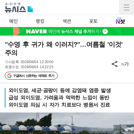
메인
랭킹
섹션
포토
"수영 후 귀가 왜 이러지?"…여름철 '이것'
주의
기사등록
2026/06/04 12:30:00
가
가
최종수정
2026/06/04 14:22:25
구글에서 선호하는 매체로 추가
외이도염, 세균·곰팡이 등에 감염돼 염증 발생
급성 외이도염, 가려움과 먹먹한 느낌이 동반
외이도염 의심 시 자가 치료보다 병원서 진료