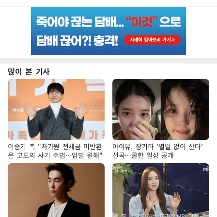
많이 본 기사
이승기 측 "차가원 전세금 미반환
아이유, 장기하 '별일 없이 산다'
은 고도의 사기 수법…엄벌 원해"
선곡…쿨한 일상 공개