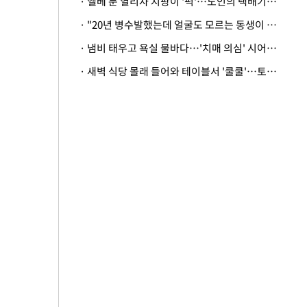
· 엘베 문 열리자 지팡이 '퍽'…노인의 택배기사 폭행 이유
· "20년 병수발했는데 얼굴도 모르는 동생이 유산 절반을"…배다른 형제 상속권 있을까
· 냄비 태우고 욕실 물바다…'치매 의심' 시어머니 검사 권유했다가 '날벼락'
· 새벽 식당 몰래 들어와 테이블서 '쿨쿨'…토사물 남기고 사라진 남성