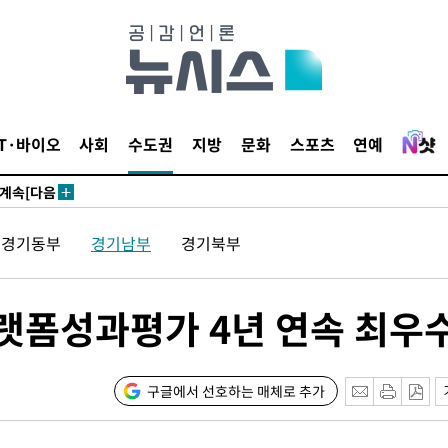
견
IT·바이오
사회
수도권
지방
문화
스포츠
연예
 계속[다음
삼겠다"
경기동부
경기남부
경기북부
안겨드려 죄
랫폼성과평가 4년 연속 최우
견
구글에서 선호하는 매체로 추가
 계속[다음
삼겠다"