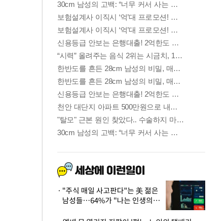
"주식 매일 사고판다"는 美 젊은
남성들…64%가 "나는 인생의
패배자“