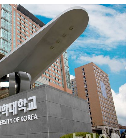
안겨드려 죄