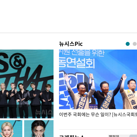
뉴시스Pic
폭력 피해자에 위로·사과…"국가
이번주 국회에는 무슨 일이? [뉴시스국회토
"