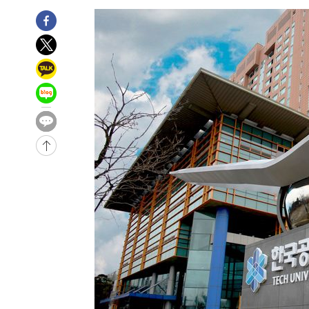
-18975초 전 >
[속보]'압수수색·성접대 논란' 축구협회 "실망과 걱정 
송"
-7596초 전 >
'최고 37도' 폭염 지속…강원동해안 최대 150㎜ 비
-722초 전 >
[속보]뉴욕증시 상승 마감…S&P 0.6% 나스닥 1.3%↑