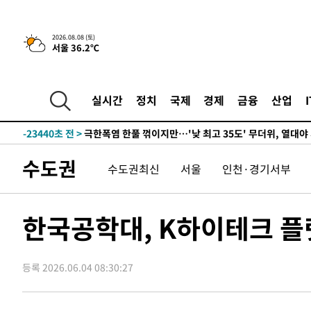
2026.08.08 (토)
서울 36.2℃
-722초 전 >
[속보]뉴욕증시 상승 마감…S&P 0.6% 나스닥 1.3%↑
-30303초 전 >
선재도서 해루질 나섰다 실종 60대, 닷새 만에 숨진 채 발
-27837초 전 >
남자 농구, 나고야 아시안게임서 '홈팀' 일본과 한일전
실시간
정치
국제
경제
금융
산업
-27213초 전 >
여수 오동도 해상서 모터보트 전복…1명 사망·1명 실종
-23440초 전 >
극한폭염 한풀 꺾이지만…'낮 최고 35도' 무더위, 열대야
주 날씨]
-20458초 전 >
축구협회 "압수수색·성접대 논란 사과…쇄신의 기회로 
수도권
수도권최신
서울
인천·경기서부
-18975초 전 >
[속보]'압수수색·성접대 논란' 축구협회 "실망과 걱정 
송"
-7596초 전 >
'최고 37도' 폭염 지속…강원동해안 최대 150㎜ 비
-722초 전 >
[속보]뉴욕증시 상승 마감…S&P 0.6% 나스닥 1.3%↑
한국공학대, K하이테크 플
-30303초 전 >
선재도서 해루질 나섰다 실종 60대, 닷새 만에 숨진 채 발
-27837초 전 >
남자 농구, 나고야 아시안게임서 '홈팀' 일본과 한일전
등록 2026.06.04 08:30:27
-27213초 전 >
여수 오동도 해상서 모터보트 전복…1명 사망·1명 실종
-23440초 전 >
극한폭염 한풀 꺾이지만…'낮 최고 35도' 무더위, 열대야
주 날씨]
-20458초 전 >
축구협회 "압수수색·성접대 논란 사과…쇄신의 기회로 