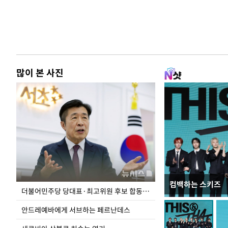
많이 본 사진
컴백하는 스키즈
이 대통령, 국가
더불어민주당 당대표·최고위원 후보 합동연설회
가 책임지고 치유
안드레예바에게 서브하는 페르난데스