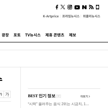
사이 해답 찾았죠"…알을
깨고 나온 '초자아'
K-Artprice
프라임뉴시스
위클리뉴시스
광장
포토
TV뉴시스
제휴 콘텐츠
제보
수