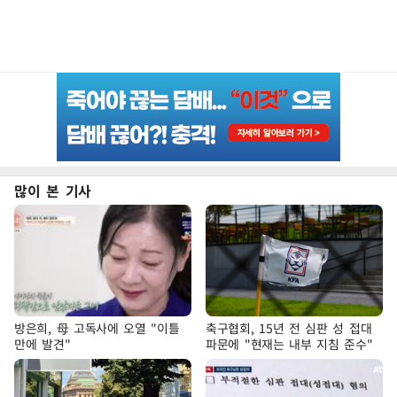
많이 본 기사
방은희, 母 고독사에 오열 "이틀
축구협회, 15년 전 심판 성 접대
만에 발견"
파문에 "현재는 내부 지침 준수"