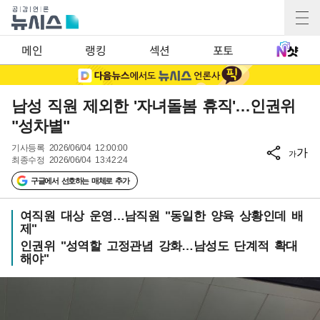
메인
랭킹
섹션
포토
남성 직원 제외한 '자녀돌봄 휴직'…인권위
"성차별"
기사등록
2026/06/04 12:00:00
가
가
최종수정
2026/06/04 13:42:24
구글에서 선호하는 매체로 추가
여직원 대상 운영…남직원 "동일한 양육 상황인데 배
제"
인권위 "성역할 고정관념 강화…남성도 단계적 확대
해야"