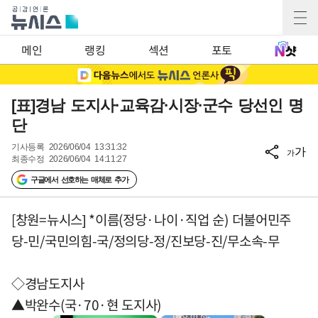
메인
랭킹
섹션
포토
[표]경남 도지사·교육감·시장·군수 당선인 명
단
기사등록
2026/06/04 13:31:32
가
가
최종수정
2026/06/04 14:11:27
구글에서 선호하는 매체로 추가
[창원=뉴시스] *이름(정당·나이·직업 순) 더불어민주
당-민/국민의힘-국/정의당-정/진보당-진/무소속-무
◇경남도지사
▲박완수(국·70·현 도지사)