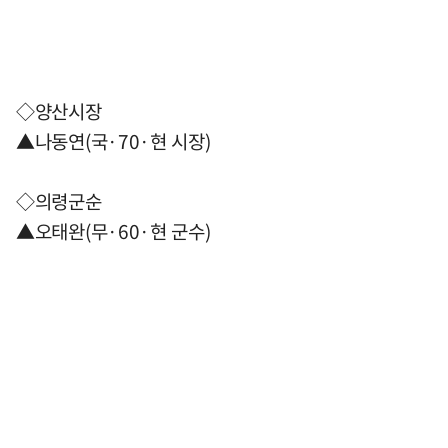
◇양산시장
▲나동연(국·70·현 시장)
◇의령군순
▲오태완(무·60·현 군수)