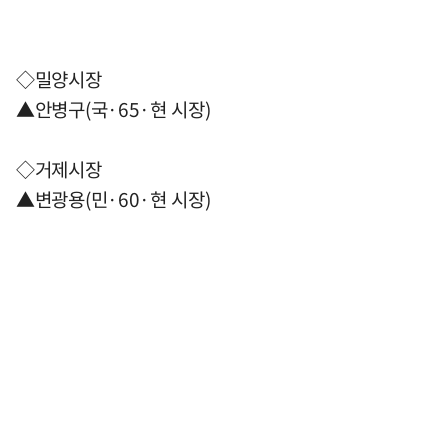
◇밀양시장
▲안병구(국·65·현 시장)
◇거제시장
▲변광용(민·60·현 시장)