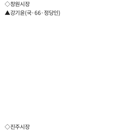
◇창원시장
▲강기윤(국·66·정당인)
◇진주시장