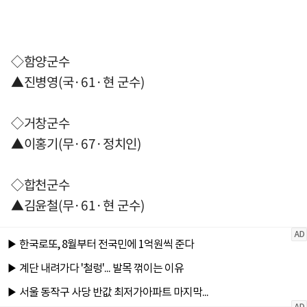
◇함양군수
▲진병영(국·61·현 군수)
◇거창군수
▲이홍기(무·67·정치인)
◇합천군수
▲김윤철(무·61·현 군수)