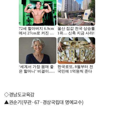
◇경남도교육감
▲권순기(무관·67·경상국립대 명예교수)