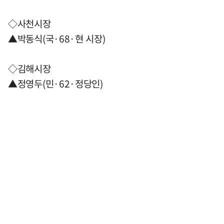
◇사천시장
▲박동식(국·68·현 시장)
◇김해시장
▲정영두(민·62·정당인)