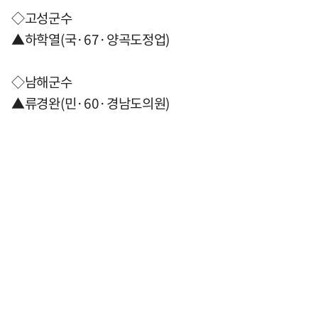
◇고성군수
▲하학열(국·67·양곡도정업)
◇남해군수
▲류경완(민·60·경남도의원)