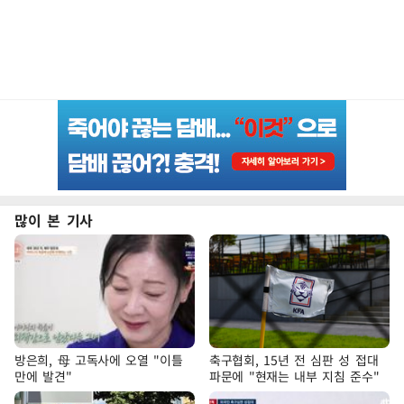
많이 본 기사
방은희, 母 고독사에 오열 "이틀
축구협회, 15년 전 심판 성 접대
만에 발견"
파문에 "현재는 내부 지침 준수"