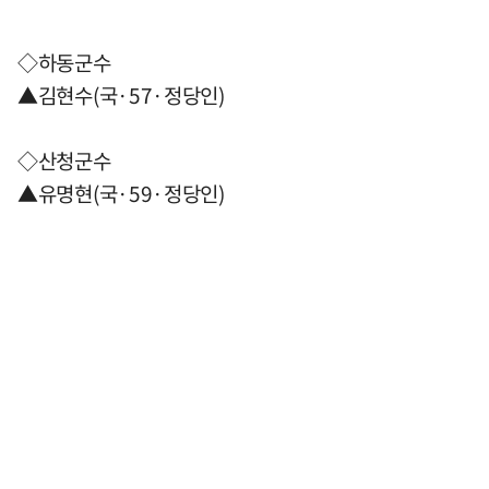
◇하동군수
▲김현수(국·57·정당인)
◇산청군수
▲유명현(국·59·정당인)