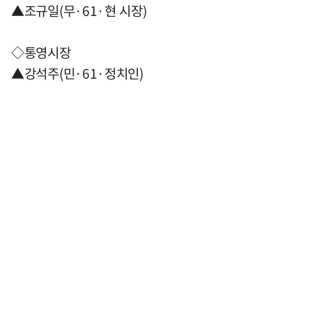
▲조규일(무·61·현 시장)
◇통영시장
▲강석주(민·61·정치인)