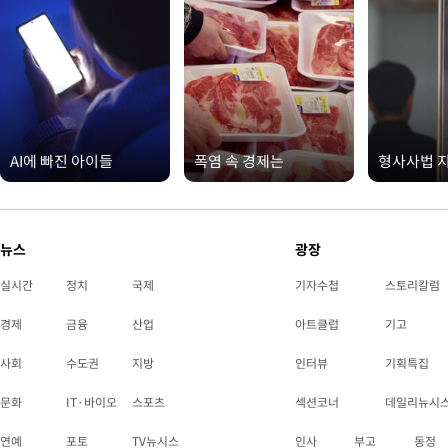
AI에 빠진 아이들
폭염 속 경제는
형사사법 
뉴스
광장
실시간
정치
국제
기자수첩
스토리칼럼
경제
금융
산업
아트클럽
기고
사회
수도권
지방
인터뷰
기획특집
문화
IT·바이오
스포츠
섹션코너
데일리뉴시
연예
포토
TV뉴시스
인사
부고
동정