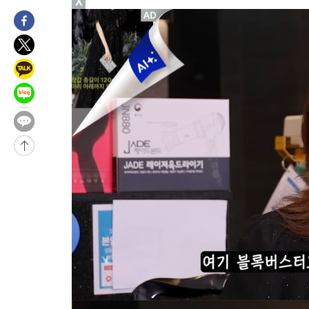
X
3시간 전 >
[속보]코스피, 47.56포인트(0.76%) 오른 6306.33 개장
-26534초 전 >
한국계 프란체스카 홍 등 美 진보파 '약진'…2028년 대선판 
-25931초 전 >
구윤철 "ISA 제도 개편안 관련 '與 제안'에 공감…제도 보완 
검토"
-19252초 전 >
[단독]체온 40.6도 쓰러진 해명…"엄살"이라며 훈련강요
-18260초 전 >
[속보]강훈식 "충청권 246조·영남권 107조 투자 프로젝트 올
수"
-17907초 전 >
[속보]강훈식 "반도체 함께 성장 프로젝트 10년간 1조원 규모 
진…상생무역금융 5조 공급"
-17459초 전 >
[속보]강훈식 "연내 메가특구특별법 제정 추진…인허가·환경
평가 단축"
-15827초 전 >
[속보]경찰, '내부 비리' 자진신고자 징계 감면…포상금 1억으
대
-15071초 전 >
누그러진 극한 폭염…'낮 최고 34도' 무더위는 이어져[내일날씨
-11662초 전 >
제주 골프장서 멧돼지 출현 결국 사살…'이용객 대피'
-9480초 전 >
[속보]원·달러 환율, 2.3원 오른 1418.4원 마감
-9324초 전 >
[속보]코스피, 40.89포인트(0.65%) 오른 6299.66 마감
-9310초 전 >
[속보]코스닥, 55.66포인트(6.97%) 오른 854.47 마감
-6017초 전 >
대포통장 107개로 불법도박 수익 5062억 세탁…19명 검거
-4494초 전 >
[속보]이 대통령 "2028년 중순까지 광주 군공항 기능 다른 군공
로 임시 배치해 산단 조기 착공"
-1644초 전 >
포항스틸야드 관중석 천장 석재 낙하…K리그 전구장 긴급 점검