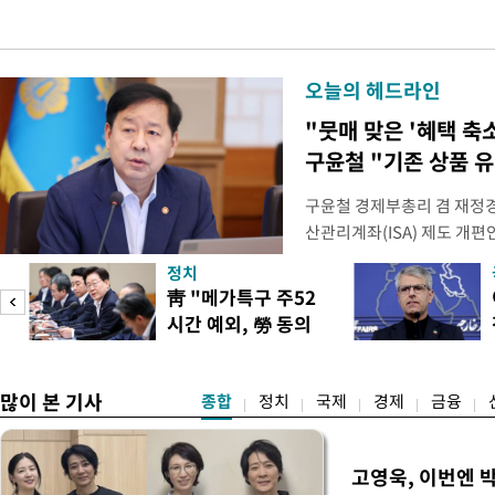
오늘의 헤드라인
"뭇매 맞은 '혜택 축소
구윤철 "기존 상품 
구윤철 경제부총리 겸 재정경
산관리계좌(ISA) 제도 개편
다"며 "국민 의견까지 수렴해
정치
토할 예정"이라고 밝혔다. 
靑 "메가특구 주52
셜미디어(SNS) 엑스(X·옛
시간 예외, 勞 동의
개편안은 지난 4일부터 오는
필요"
많이 본 기사
종합
정치
국제
경제
금융
고영욱, 이번엔 