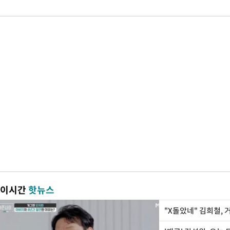
이시간
핫뉴스
"X돌았네" 김희철,