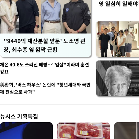
영 열심히 일해야
''9440억 재산분할 앞둔' 노소영 관
장, 최수종 옆 깜짝 근황
체온 40.6도 쓰러진 해병…"엄살"이라며 훈련
강요
與황희, '버스 하우스' 논란에 "청년세대와 국민
께 진심으로 사과"
뉴시스 기획특집