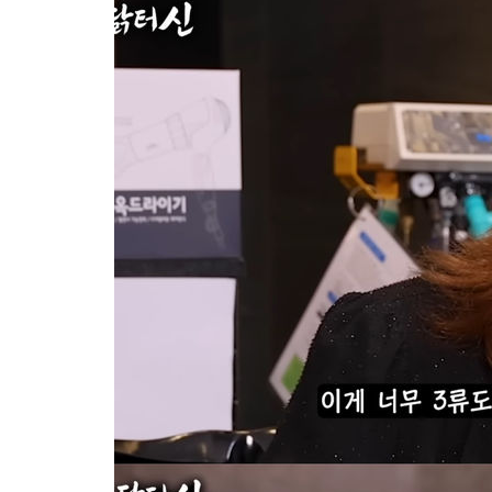
2시간 전 >
[속보]'전장연 시위' 1호선 용산역 상행선 무정차 통과 종료
3시간 전 >
[속보]코스닥 지수 5%대 급등에 '매수 사이드카' 발동
3시간 전 >
[속보]원·달러 환율, 오전 9시 1410.3원
3시간 전 >
[속보]코스닥, 8.85포인트(1.11%) 오른 807.66 개장
3시간 전 >
[속보]코스피, 47.56포인트(0.76%) 오른 6306.33 개장