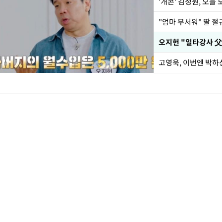
'개콘' 김성원, 오늘