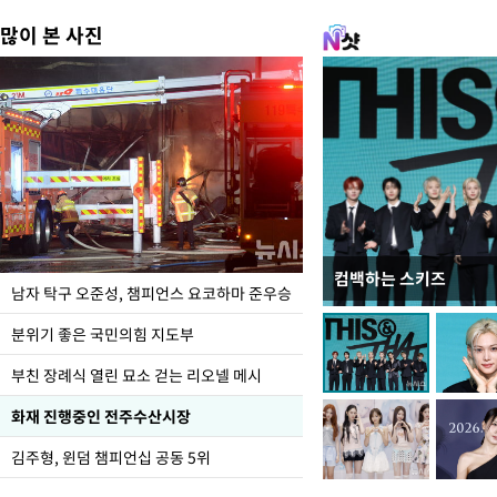
많이 본 사진
컴백하는 스키즈
한-미, UFS연합연습 1
남자 탁구 오준성, 챔피언스 요코하마 준우승
분위기 좋은 국민의힘 지도부
부친 장례식 열린 묘소 걷는 리오넬 메시
화재 진행중인 전주수산시장
김주형, 윈덤 챔피언십 공동 5위