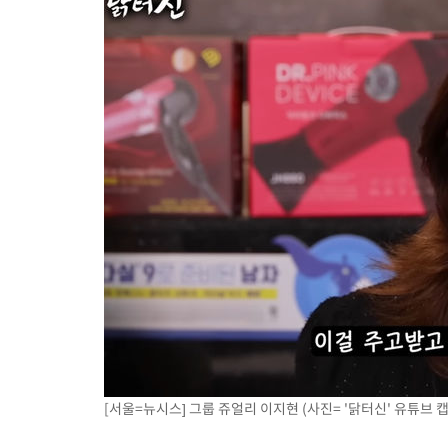
[서울=뉴시스] 그룹 쥬얼리 이지현 (사진= '닭터신' 유튜브 캡쳐)