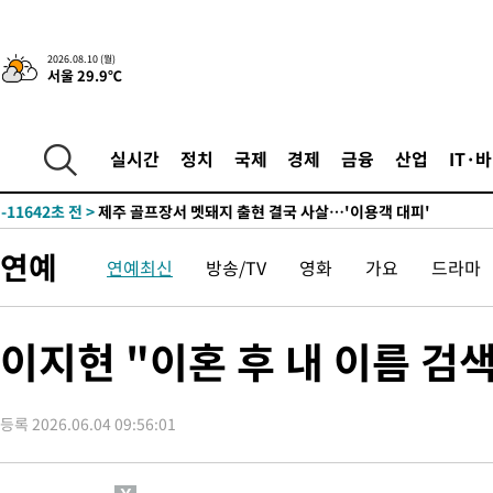
-18240초 전 >
[속보]강훈식 "충청권 246조·영남권 107조 투자 프로젝트 올
수"
-17887초 전 >
[속보]강훈식 "반도체 함께 성장 프로젝트 10년간 1조원 규모 
2026.08.10 (월)
서울 29.9℃
진…상생무역금융 5조 공급"
-17439초 전 >
[속보]강훈식 "연내 메가특구특별법 제정 추진…인허가·환경
평가 단축"
-15807초 전 >
[속보]경찰, '내부 비리' 자진신고자 징계 감면…포상금 1억으
대
-15051초 전 >
누그러진 극한 폭염…'낮 최고 34도' 무더위는 이어져[내일날씨
실시간
정치
국제
경제
금융
산업
IT·
-11642초 전 >
제주 골프장서 멧돼지 출현 결국 사살…'이용객 대피'
-9460초 전 >
[속보]원·달러 환율, 2.3원 오른 1418.4원 마감
-9304초 전 >
[속보]코스피, 40.89포인트(0.65%) 오른 6299.66 마감
연예
연예최신
방송/TV
영화
가요
드라마
-9290초 전 >
[속보]코스닥, 55.66포인트(6.97%) 오른 854.47 마감
-5997초 전 >
대포통장 107개로 불법도박 수익 5062억 세탁…19명 검거
-4474초 전 >
[속보]이 대통령 "2028년 중순까지 광주 군공항 기능 다른 군공
이지현 "이혼 후 내 이름 검
로 임시 배치해 산단 조기 착공"
-1624초 전 >
포항스틸야드 관중석 천장 석재 낙하…K리그 전구장 긴급 점검
2시간 전 >
[속보]'전장연 시위' 1호선 용산역 상행선 무정차 통과 종료
등록 2026.06.04 09:56:01
3시간 전 >
[속보]코스닥 지수 5%대 급등에 '매수 사이드카' 발동
3시간 전 >
[속보]원·달러 환율, 오전 9시 1410.3원
3시간 전 >
[속보]코스닥, 8.85포인트(1.11%) 오른 807.66 개장