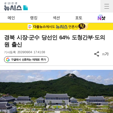
메인
랭킹
섹션
포토
경북 시장·군수 당선인 64% 도청간부·도의
원 출신
기사등록
2026/06/04 17:41:08
가
가
구글에서 선호하는 매체로 추가