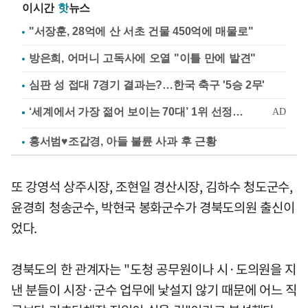
이시간
핫
뉴스
"서장훈, 28억에 산 서초 건물 450억에 매물로"
방은희, 어머니 고독사에 오열 "이틀 만에 발견"
심판 성 접대 7경기 결과는?…한국 축구 '5승 2무'
홍서범♥조갑경, 아들 불륜 사과 후 근황
또 강영석 상주시장, 조현일 경산시장, 김하수 청도군수,
윤경희 청송군수, 박현국 봉화군수가 경북도의원 출신이
었다.
경북도의 한 관계자는 "도청 공무원이나 시·도의원을 지
낸 분들이 시장·군수 업무에 낯설지 않기 때문에 어느 직