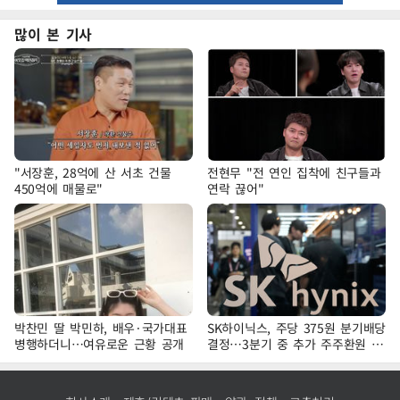
많이 본 기사
"서장훈, 28억에 산 서초 건물
전현무 "전 연인 집착에 친구들과
450억에 매물로"
연락 끊어"
박찬민 딸 박민하, 배우·국가대표
SK하이닉스, 주당 375원 분기배당
병행하더니…여유로운 근황 공개
결정…3분기 중 추가 주주환원 발
표