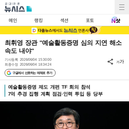
메인
랭킹
섹션
포토
최휘영 장관 "예술활동증명 심의 지연 해소
속도 내야"
기사등록
2026/06/04 15:30:00
가
가
최종수정
2026/06/04 18:34:24
구글에서 선호하는 매체로 추가
예술활동증명 제도 개편 TF 회의 참석
7억 추경 집행 계획 점검·인력 투입 등 당부