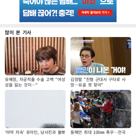
많이 본 기사
유혜정, 자궁적출 수술 고백 "여성
김정렬 "친형 군대서 구타로 사
성을 잃는 것이…"
망…유골 못 찾아"
'마약 자숙' 유아인, 남사친과 볼뽀
동해안 최대 100㎜ 폭우…전국