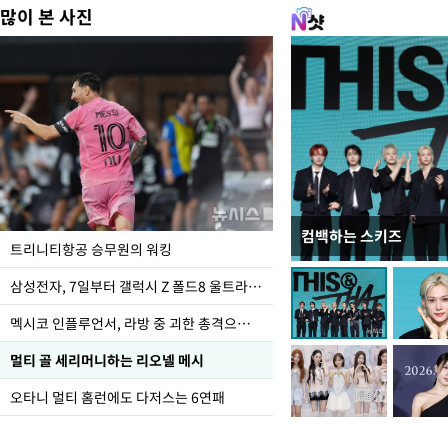
많이 본 사진
컴백하는 스키즈
입추 하루 앞둔 전남광
트리니티항공 승무원의 워킹
폭염
삼성전자, 7일부터 갤럭시 Z 폴드8 울트라·폴드8·플립8 출시
멕시코 인플루언서, 라방 중 괴한 총격으로 사망
멀티 골 세리머니하는 리오넬 메시
오타니 멀티 홈런에도 다저스는 6연패