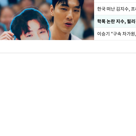
한국 떠난 김지수, 
학폭 논란 지수, 필
이승기 "구속 차가원,