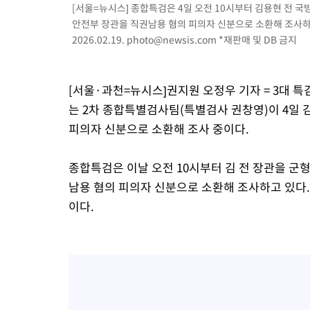
[서울=뉴시스] 종합특검은 4일 오전 10시부터 김용현 전 국
1시간 전 >
[속보]코스닥, 800p 회복…0.26% 오른 801.67 마감
안전부 장관을 직권남용 혐의 피의자 신분으로 소환해 조사하고
1시간 전 >
[속보]코스피, 301.88포인트(4.58%) 내린 6296.38 마감
2026.02.19.
photo@newsis.com
*재판매 및 DB 금지
1시간 전 >
[속보]원·달러 환율, 0.7원 내린 1423.8원 마감
2시간 전 >
"여기 떨어졌다"…다누리, 스페이스X 로켓 달 충돌 흔적 포착
[서울·과천=뉴시스]권지원 오정우 기자 = 3대 
3시간 전 >
손흥민, 5경기 연속골 실패…LAFC는 승부차기 끝 과달라하라 격파
는 2차 종합특별검사팀(특별검사 권창영)이 4일 
5시간 전 >
내일까지 39도 '펄펄'…기상청 "태풍 지나며 폭염 잠시 꺾인다"
피의자 신분으로 소환해 조사 중이다.
종합특검은 이날 오전 10시부터 김 전 장관을 군
남용 혐의 피의자 신분으로 소환해 조사하고 있다.
이다.