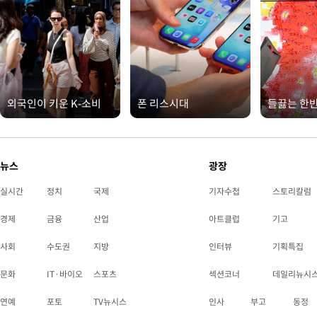
외국인이 키운 K-소비
폰 리스시대
들끓는 한
뉴스
광장
실시간
정치
국제
기자수첩
스토리칼럼
경제
금융
산업
아트클럽
기고
사회
수도권
지방
인터뷰
기획특집
문화
IT·바이오
스포츠
섹션코너
데일리뉴시
연예
포토
TV뉴시스
인사
부고
동정