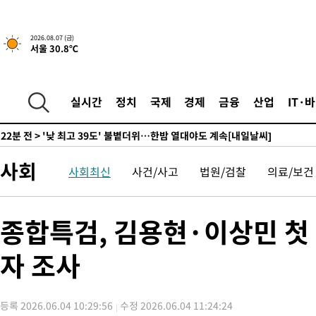
-17416초 전 >
축구협회, 15년 전 심판 성 접대 파문에 "현재는 내부 지침 준수
-16101초 전 >
경찰, '홍명보는 2순위' 결론냈던 스포츠윤리센터도 압수수색
2026.08.07 (금)
서울 30.8℃
-1697초 전 >
[속보]합참 "北 발사체는 단거리탄도미사일…감시·경계태세 강
-1445초 전 >
日방위성, 北이 동해로 쏜 발사체는 탄도미사일 가능성
2분 전 >
[속보] SKT, 에이닷 서비스 장애 발생…"원인 파악 중"
실시간
정치
국제
경제
금융
산업
IT·
11분 전 >
[속보]합참 "북, 동해상으로 미상 발사체 발사"
22분 전 >
'낮 최고 39도' 불볕더위…한밤 열대야도 계속[내일날씨]
22분 전 >
[속보]7~9일 프로야구 3연전도 폭염 취소…11일 재개
사회
사회최신
사건/사고
법원/검찰
의료/보건
28분 전 >
"韓 외환시장 개입 관측 배경엔 美의 대한국 무역적자 있어"
31분 전 >
'월드컵 탈락 후폭풍' 축구협회…초유의 압수수색에 '충격·당황'
33분 전 >
서울 낮 37.9도, 올여름 최고치 경신…영등포 순간 '40도'
종합특검, 김용현·이상민 첫
41분 전 >
[속보]종합특검, 대검 추가 압수수색…내란 중요임무종사 혐의
자 조사
1시간 전 >
[속보]코스닥, 800p 회복…0.26% 오른 801.67 마감
1시간 전 >
[속보]코스피, 301.88포인트(4.58%) 내린 6296.38 마감
1시간 전 >
[속보]원·달러 환율, 0.7원 내린 1423.8원 마감
등록 2026.06.04 10:29:56
수정 2026.06.04 11:24:24
2시간 전 >
"여기 떨어졌다"…다누리, 스페이스X 로켓 달 충돌 흔적 포착