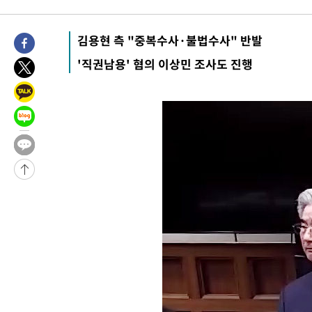
3시간 전 >
손흥민, 5경기 연속골 실패…LAFC는 승부차기 끝 과달라하라 격파
5시간 전 >
내일까지 39도 '펄펄'…기상청 "태풍 지나며 폭염 잠시 꺾인다"
김용현 측 "중복수사·불법수사" 반발
-19207초 전 >
'월드컵 탈락 후폭풍' 축구협회…11시간 걸린 초유의 압수수색
'직권남용' 혐의 이상민 조사도 진행
합)
-18643초 전 >
[속보] 뉴욕증시, 혼조 출발…나스닥 0.3%↓, 다우 0.14%↑
-17436초 전 >
축구협회, 15년 전 심판 성 접대 파문에 "현재는 내부 지침 준수
-16121초 전 >
경찰, '홍명보는 2순위' 결론냈던 스포츠윤리센터도 압수수색
-1717초 전 >
[속보]합참 "北 발사체는 단거리탄도미사일…감시·경계태세 강
-1465초 전 >
日방위성, 北이 동해로 쏜 발사체는 탄도미사일 가능성
1분 전 >
[속보] SKT, 에이닷 서비스 장애 발생…"원인 파악 중"
11분 전 >
[속보]합참 "북, 동해상으로 미상 발사체 발사"
21분 전 >
'낮 최고 39도' 불볕더위…한밤 열대야도 계속[내일날씨]
22분 전 >
[속보]7~9일 프로야구 3연전도 폭염 취소…11일 재개
28분 전 >
"韓 외환시장 개입 관측 배경엔 美의 대한국 무역적자 있어"
30분 전 >
'월드컵 탈락 후폭풍' 축구협회…초유의 압수수색에 '충격·당황'
33분 전 >
서울 낮 37.9도, 올여름 최고치 경신…영등포 순간 '40도'
40분 전 >
[속보]종합특검, 대검 추가 압수수색…내란 중요임무종사 혐의