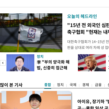
오늘의 헤드라인
"15년 전 외국인 심
축구협회 "현재는 내
대한축구협회가 14~15년 
판을 상대로 여러 차례 성 접
구계에 따르면 국회의 한 의원
정치
년 국제심판 10여 명에게 성
李 "부의 양극화 해
축구협회는 외국인 심판과 감
법, 신중히 접근해
수십만원에서 많게는 100만
야"
많이 본 기사
종합
정치
국제
경제
금융
아이유, 장기하 '
곡…쿨한 일상 