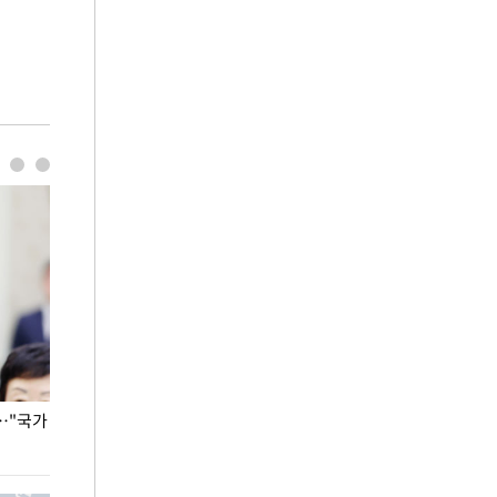
…"국가
홈플러스, 67개 점포 가오픈… 13일 정식 개장
오세훈 서울시장,
환경 점검