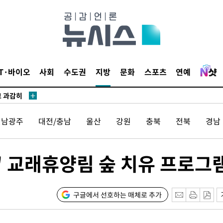
수…이병태
지(종합)
.3만개 하
IT·바이오
사회
수도권
지방
문화
스포츠
연예
4.1%로
고 과감히
쪽 아웃바운
전남광주
대전/충남
울산
강원
충북
전북
경남
향
난지역 선포
지 못 갈
" 교래휴양림 숲 치유 프로그
]
선제 대응"
구글에서 선호하는 매체로 추가