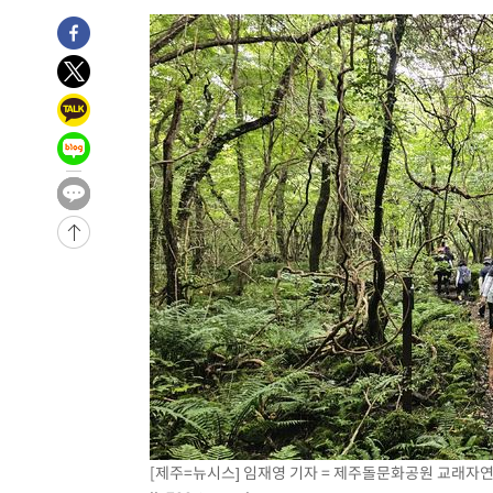
3시간 전 >
[속보]코스피, 6200선 약보합…0.60% 내린 6258.77에 마
3시간 전 >
[속보]원·달러 환율, 7.7원 내린 1416.1원 마감
3시간 전 >
[속보] 노원서 40.1도 관측…서울, 2018년 이후 첫 40도
4시간 전 >
[속보]종합특검, '계엄 수용공간 확보' 신용해 前교정본부장 
4시간 전 >
외신들도 주목한 韓축구 파문…"국민적 공분에 수사 재개"
4시간 전 >
11시간 압수수색에 성접대 파문까지…'쑥대밭' 된 축구협회
4시간 전 >
[속보]규제합리화위원회 부위원장에 김태유 서울대 공대 교
후임
-12799초 전 >
이강인, 폭염 속 AT마드리드 첫 훈련…80명 식사 대접까
-9938초 전 >
미 사업체 일자리, 7월에 2.3만개 순감하고 그 전 2개월 10
향수정 (2보)
-9386초 전 >
[속보] 미 사업체, 일자리 7월에 2.3만 개 줄어…실업률은 
↓
-5249초 전 >
[속보]이 대통령 "부동산 공급 기존 사고방식 매달리지 말
실천"
-4334초 전 >
이란, "오만과 '중앙 단일 루트' 합의…북쪽 인바운드·남
드는 임시"
1시간 전 >
"낮 기온 소폭 하락"…수도권 폭염중대경보, 폭염경보로 하
1시간 전 >
[속보]이 대통령, '호우피해' 안동·의성 관할 4개 면 특별재
1시간 전 >
[단독]중수청 지원 검사들, 정원 초과 시 낮은 계급 임용…희망
[제주=뉴시스] 임재영 기자 = 제주돌문화공원 교래자연
수도
1시간 전 >
낮 최고 37도 찜통더위…곳곳 소나기·강원 많은 비[내일날씨