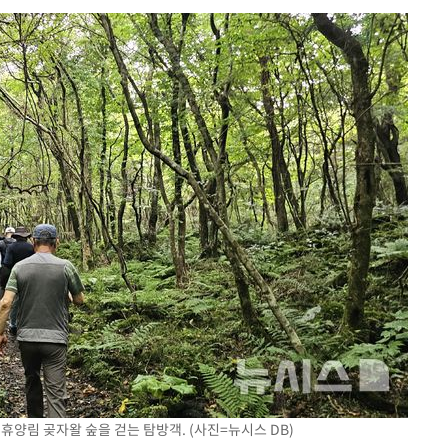
쳐
기소
수…이병태
지(종합)
.3만개 하
4.1%로
고 과감히
쪽 아웃바운
향
난지역 선포
지 못 갈
휴양림 곶자왈 숲을 걷는 탐방객. (사진=뉴시스 DB)
]