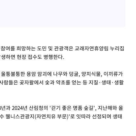
. 참여를 희망하는 도민 및 관광객은 교래자연휴양림 누리집
발생하면 현장 접수도 병행한다.
울퉁불퉁한 용암 암괴에 나무와 덩굴, 양치식물, 이끼류가
사람들은 곶자왈에서 숯과 약초를 얻는 등 지질·생태·생활
과 2024년 산림청의 '걷기 좋은 명품 숲길', 지난해와 올
수 웰니스관광지(자연치유 부문)'로 잇따라 선정되며 생태