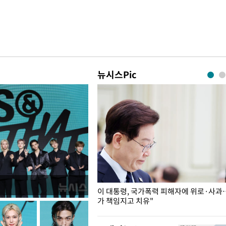
뉴시스Pic
개구리밥
이 대통령, 국가폭력 피해자에 위로·사과
가 책임지고 치유"