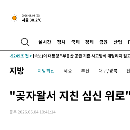
2026.08.08 (토)
서울 30.2℃
4시간 전 >
[속보]규제합리화위원회 부위원장에 김태유 서울대 공대 교
후임
-12799초 전 >
이강인, 폭염 속 AT마드리드 첫 훈련…80명 식사 대접까
-9938초 전 >
미 사업체 일자리, 7월에 2.3만개 순감하고 그 전 2개월 10
실시간
정치
국제
경제
금융
산업
향수정 (2보)
-9386초 전 >
[속보] 미 사업체, 일자리 7월에 2.3만 개 줄어…실업률은 
↓
-5249초 전 >
[속보]이 대통령 "부동산 공급 기존 사고방식 매달리지 말
실천"
-4334초 전 >
이란, "오만과 '중앙 단일 루트' 합의…북쪽 인바운드·남
지방
지방최신
세종
부산
대구/경북
드는 임시"
1시간 전 >
"낮 기온 소폭 하락"…수도권 폭염중대경보, 폭염경보로 하
1시간 전 >
[속보]이 대통령, '호우피해' 안동·의성 관할 4개 면 특별재
1시간 전 >
[단독]중수청 지원 검사들, 정원 초과 시 낮은 계급 임용…희망
"곶자왈서 지친 심신 위로
수도
1시간 전 >
낮 최고 37도 찜통더위…곳곳 소나기·강원 많은 비[내일날씨
2시간 전 >
SK하이닉스, 용인·청주 팹에 54조 투자…"AI 메모리 수요 
등록 2026.06.04 10:41:14
3시간 전 >
여자배구 이재영·이다영 자매, 아제르바이잔 투란VC 입단
3시간 전 >
외국인 심판 성 접대 7경기 들여다보니…한국 축구 '5승 2무'
3시간 전 >
[속보]코스닥, 2.86포인트(0.36%) 내린 798.81마감