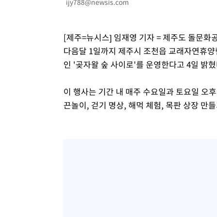
ijy788@newsis.com
2시간 전 >
SK하이닉스, 용인·청주 팹에 54조 투자…"AI 메모리 수요 
3시간 전 >
여자배구 이재영·이다영 자매, 아제르바이잔 투란VC 입단
[제주=뉴시스] 임재영 기자 = 제주도 돌문
3시간 전 >
외국인 심판 성 접대 7경기 들여다보니…한국 축구 '5승 2무'
다음달 1일까지 제주시 조천읍 교래자연휴양
3시간 전 >
[속보]코스닥, 2.86포인트(0.36%) 내린 798.81마감
인 '곶자왈 숲 사이로'를 운영한다고 4일 밝혔
3시간 전 >
[속보]코스피, 6200선 약보합…0.60% 내린 6258.77에 마
3시간 전 >
[속보]원·달러 환율, 7.7원 내린 1416.1원 마감
이 행사는 기간 내 매주 수요일과 토요일 오후
3시간 전 >
[속보] 노원서 40.1도 관측…서울, 2018년 이후 첫 40도
끈놀이, 걷기 명상, 해먹 체험, 목판 상장 만
4시간 전 >
[속보]종합특검, '계엄 수용공간 확보' 신용해 前교정본부장 
4시간 전 >
외신들도 주목한 韓축구 파문…"국민적 공분에 수사 재개"
4시간 전 >
11시간 압수수색에 성접대 파문까지…'쑥대밭' 된 축구협회
4시간 전 >
[속보]규제합리화위원회 부위원장에 김태유 서울대 공대 교
후임