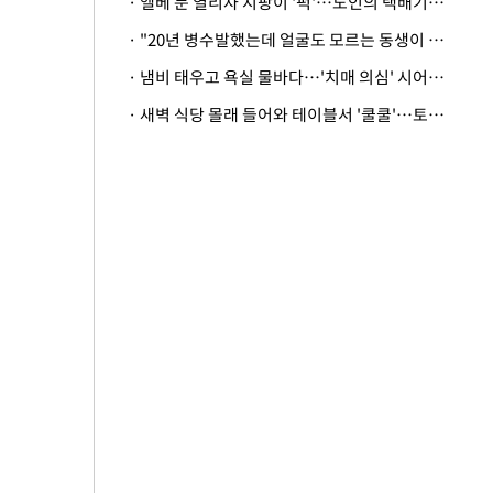
· 엘베 문 열리자 지팡이 '퍽'…노인의 택배기사 폭행 이유
· "20년 병수발했는데 얼굴도 모르는 동생이 유산 절반을"…배다른 형제 상속권 있을까
· 냄비 태우고 욕실 물바다…'치매 의심' 시어머니 검사 권유했다가 '날벼락'
· 새벽 식당 몰래 들어와 테이블서 '쿨쿨'…토사물 남기고 사라진 남성