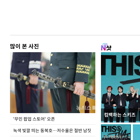
많이 본 사진
컴백하는 스키즈
지석천 뒤덮은 
'무민 팝업 스토어' 오픈
녹색 빛깔 띄는 동복호…저수율은 절반 남짓