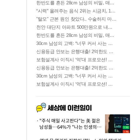
"주식 매일 사고판다"는 美 젊은
남성들…64%가 "나는 인생의
패배자“