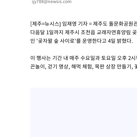
ijy788@newsis.com
-632초 전 >
'월드컵 탈락 후폭풍' 축구협회…초유의 압수수색에 '충격·당황'
-472초 전 >
서울 낮 37.9도, 올여름 최고치 경신…영등포 순간 '40도'
[제주=뉴시스] 임재영 기자 = 제주도 돌문화공원
-34초 전 >
[속보]종합특검, 대검 추가 압수수색…내란 중요임무종사 혐의
다음달 1일까지 제주시 조천읍 교래자연휴양림 곶
1시간 전 >
[속보]코스닥, 800p 회복…0.26% 오른 801.67 마감
인 '곶자왈 숲 사이로'를 운영한다고 4일 밝혔다.
1시간 전 >
[속보]코스피, 301.88포인트(4.58%) 내린 6296.38 마감
1시간 전 >
[속보]원·달러 환율, 0.7원 내린 1423.8원 마감
이 행사는 기간 내 매주 수요일과 토요일 오후 2시
1시간 전 >
"여기 떨어졌다"…다누리, 스페이스X 로켓 달 충돌 흔적 포착
끈놀이, 걷기 명상, 해먹 체험, 목판 상장 만들기,
2시간 전 >
손흥민, 5경기 연속골 실패…LAFC는 승부차기 끝 과달라하라 격파
4시간 전 >
내일까지 39도 '펄펄'…기상청 "태풍 지나며 폭염 잠시 꺾인다"