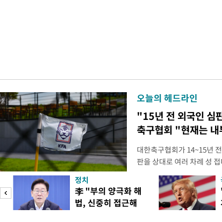
오늘의 헤드라인
"15년 전 외국인 심
축구협회 "현재는 내
대한축구협회가 14~15년 
판을 상대로 여러 차례 성 접
구계에 따르면 국회의 한 의원
정치
년 국제심판 10여 명에게 성
李 "부의 양극화 해
축구협회는 외국인 심판과 감
법, 신중히 접근해
수십만원에서 많게는 100만
야"