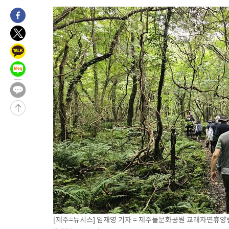
1시간 전 >
[속보]코스피, 301.88포인트(4.58%) 내린 6296.38 마감
1시간 전 >
[속보]원·달러 환율, 0.7원 내린 1423.8원 마감
1시간 전 >
"여기 떨어졌다"…다누리, 스페이스X 로켓 달 충돌 흔적 포착
2시간 전 >
손흥민, 5경기 연속골 실패…LAFC는 승부차기 끝 과달라하라 격파
4시간 전 >
내일까지 39도 '펄펄'…기상청 "태풍 지나며 폭염 잠시 꺾인다"
-21694초 전 >
'월드컵 탈락 후폭풍' 축구협회…11시간 걸린 초유의 압수수색
합)
-21130초 전 >
[속보] 뉴욕증시, 혼조 출발…나스닥 0.3%↓, 다우 0.14%↑
-19923초 전 >
축구협회, 15년 전 심판 성 접대 파문에 "현재는 내부 지침 준수
-18608초 전 >
경찰, '홍명보는 2순위' 결론냈던 스포츠윤리센터도 압수수색
-4204초 전 >
[속보]합참 "北 발사체는 단거리탄도미사일…감시·경계태세 강
-3952초 전 >
日방위성, 北이 동해로 쏜 발사체는 탄도미사일 가능성
-2382초 전 >
[속보] SKT, 에이닷 서비스 장애 발생…"원인 파악 중"
-1788초 전 >
[속보]합참 "북, 동해상으로 미상 발사체 발사"
-1184초 전 >
'낮 최고 39도' 불볕더위…한밤 열대야도 계속[내일날씨]
-1143초 전 >
[속보]7~9일 프로야구 3연전도 폭염 취소…11일 재개
[제주=뉴시스] 임재영 기자 = 제주돌문화공원 교래자연휴양림 
-805초 전 >
"韓 외환시장 개입 관측 배경엔 美의 대한국 무역적자 있어"