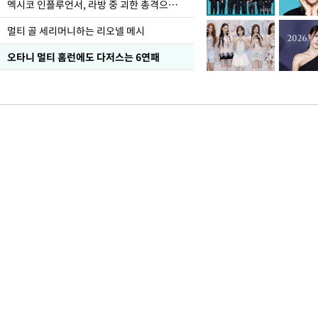
멕시코 인플루언서, 라방 중 괴한 총격으로 사망
멀티 골 세리머니하는 리오넬 메시
오타니 멀티 홈런에도 다저스는 6연패