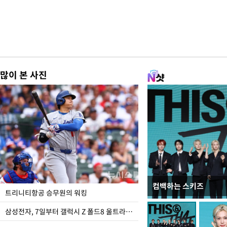
많이 본 사진
컴백하는 스키즈
입추 하루 앞둔 전남광
트리니티항공 승무원의 워킹
폭염
삼성전자, 7일부터 갤럭시 Z 폴드8 울트라·폴드8·플립8 출시