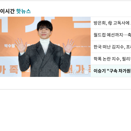
이시간
핫뉴스
방은희, 母 고독사에 
월드컵 예선까지…축
한국 떠난 김지수, 
학폭 논란 지수, 필
이승기 "구속 차가원,