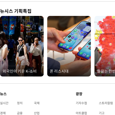
뉴시스 기획특집
외국인이 키운 K-소비
폰 리스시대
들끓는 한
뉴스
광장
실시간
정치
국제
기자수첩
스토리칼럼
경제
금융
산업
아트클럽
기고