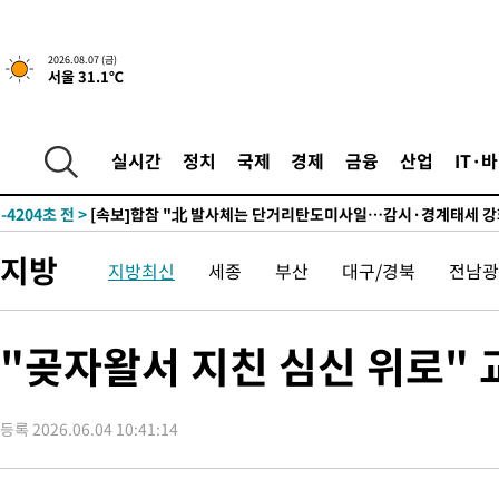
4시간 전 >
내일까지 39도 '펄펄'…기상청 "태풍 지나며 폭염 잠시 꺾인다"
-21694초 전 >
'월드컵 탈락 후폭풍' 축구협회…11시간 걸린 초유의 압수수색
2026.08.07 (금)
서울 31.1℃
합)
-21130초 전 >
[속보] 뉴욕증시, 혼조 출발…나스닥 0.3%↓, 다우 0.14%↑
-19923초 전 >
축구협회, 15년 전 심판 성 접대 파문에 "현재는 내부 지침 준수
-18608초 전 >
경찰, '홍명보는 2순위' 결론냈던 스포츠윤리센터도 압수수색
실시간
정치
국제
경제
금융
산업
IT·
-4204초 전 >
[속보]합참 "北 발사체는 단거리탄도미사일…감시·경계태세 강
-3952초 전 >
日방위성, 北이 동해로 쏜 발사체는 탄도미사일 가능성
-2382초 전 >
[속보] SKT, 에이닷 서비스 장애 발생…"원인 파악 중"
지방
지방최신
세종
부산
대구/경북
전남광
-1788초 전 >
[속보]합참 "북, 동해상으로 미상 발사체 발사"
-1184초 전 >
'낮 최고 39도' 불볕더위…한밤 열대야도 계속[내일날씨]
-1143초 전 >
[속보]7~9일 프로야구 3연전도 폭염 취소…11일 재개
"곶자왈서 지친 심신 위로"
-805초 전 >
"韓 외환시장 개입 관측 배경엔 美의 대한국 무역적자 있어"
-632초 전 >
'월드컵 탈락 후폭풍' 축구협회…초유의 압수수색에 '충격·당황'
등록 2026.06.04 10:41:14
-472초 전 >
서울 낮 37.9도, 올여름 최고치 경신…영등포 순간 '40도'
-34초 전 >
[속보]종합특검, 대검 추가 압수수색…내란 중요임무종사 혐의
1시간 전 >
[속보]코스닥, 800p 회복…0.26% 오른 801.67 마감