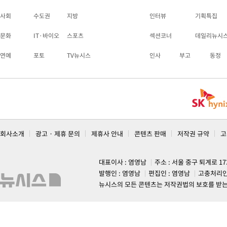
사회
수도권
지방
인터뷰
기획특집
문화
IT·바이오
스포츠
섹션코너
데일리뉴시
연예
포토
TV뉴시스
인사
부고
동정
회사소개
광고 · 제휴 문의
제휴사 안내
콘텐츠 판매
저작권 규약
고
대표이사 : 염영남
주소 : 서울 중구 퇴계로 1
발행인 : 염영남
편집인 : 염영남
고충처리인
뉴시스의 모든 콘텐츠는 저작권법의 보호를 받는 바, 무