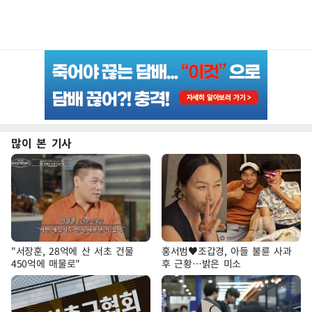
많이 본 기사
"서장훈, 28억에 산 서초 건물
홍서범♥조갑경, 아들 불륜 사과
450억에 매물로"
후 근황…밝은 미소