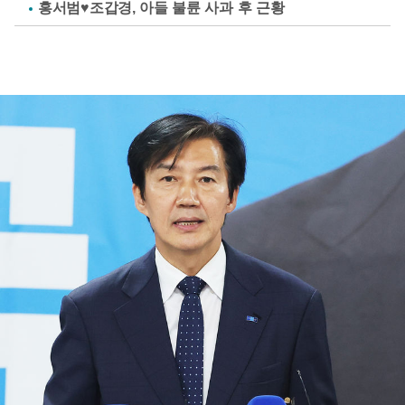
홍서범♥조갑경, 아들 불륜 사과 후 근황