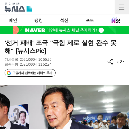
메인
랭킹
섹션
포토
'선거 패배' 조국 "국힘 제로 실현 완수 못
해" [뉴시스Pic]
기사등록
2026/06/04 10:55:25
가
가
최종수정
2026/06/04 11:52:24
구글에서 선호하는 매체로 추가