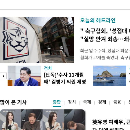
오늘의 헤드라인
" 축구협회, '성접대 
"실망 안겨 죄송…
최근 압수수색, 성접대 파문
협회가 고개를 숙였다. 축구협
관계자 여러분께 드리는 글
정치
다. 축구협회는 최근 2026 
[단독]'수사 11개월
컵 조별리그 탈락과 관련해
째' 김병기 의원 제명
회에서 질타를 받은 데 이어,
청원글
많이 본 기사
종합
정치
국제
경제
금융
英유명 여배우, 
차 덕에 살았다