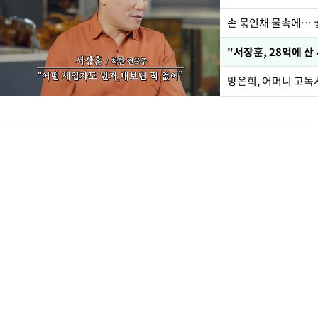
손 묶인채 물속에… 女
"서장훈, 28억에 산
방은희, 어머니 고독