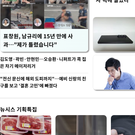
표창원, 남규리에 15년 만에 사
과…"제가 틀렸습니다"
김도영·곽빈·안현민…오승환·니퍼트가 콕 집
은 차기 메이저리거
"전신 문신에 해외 도피까지"…예비 신랑의 친
구를 보고 '결혼 고민'에 빠졌다
뉴시스 기획특집