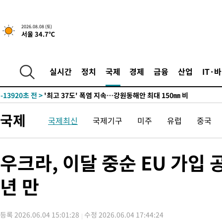
-7066초 전 >
[속보]뉴욕증시 상승 마감…S&P 0.6% 나스닥 1.3%↑
2026.08.08 (토)
서울 34.7℃
-29764초 전 >
극한폭염 한풀 꺾이지만…'낮 최고 35도' 무더위, 열대야 계속
주 날씨]
-26782초 전 >
축구협회 "압수수색·성접대 논란 사과…쇄신의 기회로 삼겠다
-25299초 전 >
[속보]'압수수색·성접대 논란' 축구협회 "실망과 걱정 안겨드려
실시간
정치
국제
경제
금융
산업
IT·
송"
-13920초 전 >
'최고 37도' 폭염 지속…강원동해안 최대 150㎜ 비
-7046초 전 >
[속보]뉴욕증시 상승 마감…S&P 0.6% 나스닥 1.3%↑
-29784초 전 >
극한폭염 한풀 꺾이지만…'낮 최고 35도' 무더위, 열대야 계속
국제
국제최신
국제기구
미주
유럽
중국
주 날씨]
-26802초 전 >
축구협회 "압수수색·성접대 논란 사과…쇄신의 기회로 삼겠다
-25319초 전 >
[속보]'압수수색·성접대 논란' 축구협회 "실망과 걱정 안겨드려
송"
-13940초 전 >
'최고 37도' 폭염 지속…강원동해안 최대 150㎜ 비
우크라, 이달 중순 EU 가입
-7066초 전 >
[속보]뉴욕증시 상승 마감…S&P 0.6% 나스닥 1.3%↑
년 만
등록 2026.06.04 15:01:28
수정 2026.06.04 17:44:24