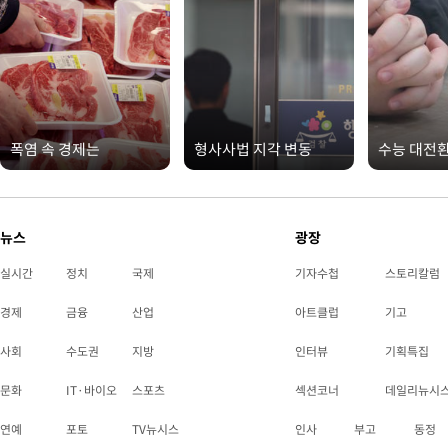
폭염 속 경제는
형사사법 지각 변동
수능 대전
뉴스
광장
실시간
정치
국제
기자수첩
스토리칼럼
경제
금융
산업
아트클럽
기고
사회
수도권
지방
인터뷰
기획특집
문화
IT·바이오
스포츠
섹션코너
데일리뉴시
연예
포토
TV뉴시스
인사
부고
동정