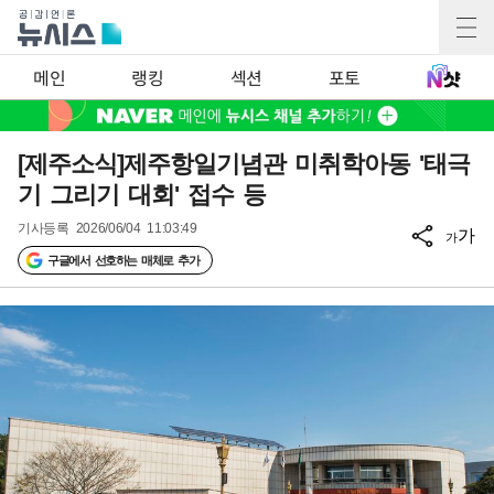
메인
랭킹
섹션
포토
[제주소식]제주항일기념관 미취학아동 '태극
기 그리기 대회' 접수 등
기사등록
2026/06/04 11:03:49
가
가
구글에서 선호하는 매체로 추가