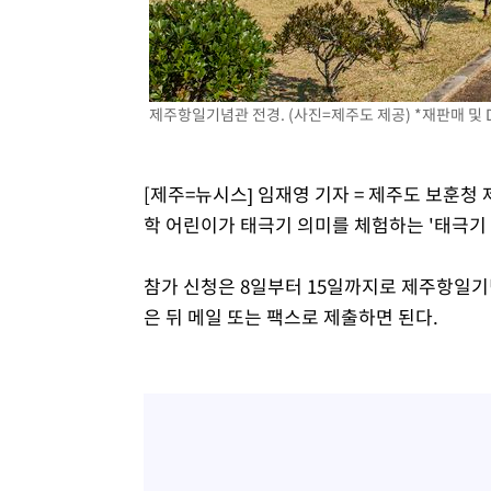
-21017초 전 >
[속보]코스닥, 800p 회복…0.26% 오른 801.67 마감
-20947초 전 >
[속보]코스피, 301.88포인트(4.58%) 내린 6296.38 마
-20812초 전 >
[속보]원·달러 환율, 0.7원 내린 1423.8원 마감
제주항일기념관 전경. (사진=제주도 제공) *재판매 및 
-18411초 전 >
"여기 떨어졌다"…다누리, 스페이스X 로켓 달 충돌 흔적
-15456초 전 >
손흥민, 5경기 연속골 실패…LAFC는 승부차기 끝 과달
-8057초 전 >
내일까지 39도 '펄펄'…기상청 "태풍 지나며 폭염 잠시 꺾
[제주=뉴시스] 임재영 기자 = 제주도 보훈청
-7694초 전 >
트럼프, 한국계 진보 주지사 후보 맹공…"공산주의가 최대
학 어린이가 태극기 의미를 체험하는 '태극기 
-7672초 전 >
"美간섭에 합의 지연"…트럼프, '이란 호르무즈 통제권' 
-4192초 전 >
[속보]산업장관 "李정부, 원전 반대 안해…안정 전력 위해
참가 신청은 8일부터 15일까지로 제주항일
-2889초 전 >
[속보]경찰, '홍명보 선임 논란' 대한축구협회·축구회관 
은 뒤 메일 또는 팩스로 제출하면 된다.