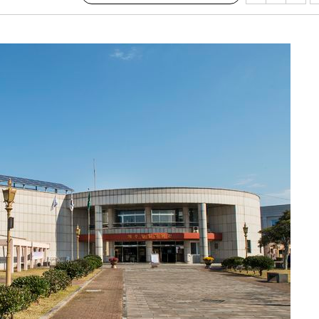
라하라 격파
인다"
 위협"
수용할까
 불가피"
등 압수수색
태세 강
어"
·당황'
'
 혐의