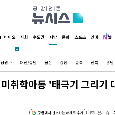
등 압수수색
태세 강
IT·바이오
사회
수도권
지방
문화
스포츠
연예
전남광주
대전/충남
울산
강원
충북
전북
경남
어"
·당황'
'
미취학아동 '태극기 그리기 
 혐의
감
구글에서 선호하는 매체로 추가
 포착