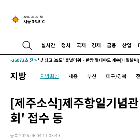
-2889초 전 >
[속보]경찰, '홍명보 선임 논란' 대한축구협회·축구회관 
2026.08.06 (목)
서울 36.5℃
-29092초 전 >
[속보]합참 "北 발사체는 단거리탄도미사일…감시·경계
화"
-28840초 전 >
日방위성, 北이 동해로 쏜 발사체는 탄도미사일 가능성
-27270초 전 >
[속보] SKT, 에이닷 서비스 장애 발생…"원인 파악 중"
실시간
정치
국제
경제
금융
산업
-26676초 전 >
[속보]합참 "북, 동해상으로 미상 발사체 발사"
-26072초 전 >
'낮 최고 39도' 불볕더위…한밤 열대야도 계속[내일날씨]
-26031초 전 >
[속보]7~9일 프로야구 3연전도 폭염 취소…11일 재개
지방
지방최신
세종
부산
대구/경북
-25693초 전 >
"韓 외환시장 개입 관측 배경엔 美의 대한국 무역적자 있
-25520초 전 >
'월드컵 탈락 후폭풍' 축구협회…초유의 압수수색에 '충격
-25360초 전 >
서울 낮 37.9도, 올여름 최고치 경신…영등포 순간 '40도
[제주소식]제주항일기념관 
-24922초 전 >
[속보]종합특검, 대검 추가 압수수색…내란 중요임무종사
회' 접수 등
-21017초 전 >
[속보]코스닥, 800p 회복…0.26% 오른 801.67 마감
-20947초 전 >
[속보]코스피, 301.88포인트(4.58%) 내린 6296.38 마
-20812초 전 >
[속보]원·달러 환율, 0.7원 내린 1423.8원 마감
등록 2026.06.04 11:03:49
-18411초 전 >
"여기 떨어졌다"…다누리, 스페이스X 로켓 달 충돌 흔적