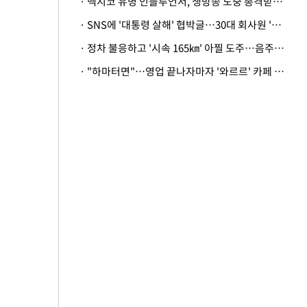
· 멕시코 유명 인플루언서, 생방송 도중 총격받아 사망
· SNS에 '대통령 살해' 협박글…30대 회사원 '불구속 송치'
· 정차 불응하고 '시속 165㎞' 아찔 도주…음주운전자 체포
· "하마터면"…영업 끝나자마자 '와르르' 카페 테라스 덮친 대리석 외벽