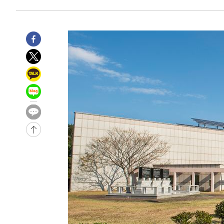
-15456초 전 >
손흥민, 5경기 연속골 실패…LAFC는 승부차기 끝 과달
-8057초 전 >
내일까지 39도 '펄펄'…기상청 "태풍 지나며 폭염 잠시 꺾
-7694초 전 >
트럼프, 한국계 진보 주지사 후보 맹공…"공산주의가 최대
-7672초 전 >
"美간섭에 합의 지연"…트럼프, '이란 호르무즈 통제권' 
-4192초 전 >
[속보]산업장관 "李정부, 원전 반대 안해…안정 전력 위해
-2889초 전 >
[속보]경찰, '홍명보 선임 논란' 대한축구협회·축구회관 
-29092초 전 >
[속보]합참 "北 발사체는 단거리탄도미사일…감시·경계
화"
-28840초 전 >
日방위성, 北이 동해로 쏜 발사체는 탄도미사일 가능성
-27270초 전 >
[속보] SKT, 에이닷 서비스 장애 발생…"원인 파악 중"
-26676초 전 >
[속보]합참 "북, 동해상으로 미상 발사체 발사"
-26072초 전 >
'낮 최고 39도' 불볕더위…한밤 열대야도 계속[내일날씨]
-26031초 전 >
[속보]7~9일 프로야구 3연전도 폭염 취소…11일 재개
-25693초 전 >
"韓 외환시장 개입 관측 배경엔 美의 대한국 무역적자 있
-25520초 전 >
'월드컵 탈락 후폭풍' 축구협회…초유의 압수수색에 '충격
-25360초 전 >
서울 낮 37.9도, 올여름 최고치 경신…영등포 순간 '40도
-24922초 전 >
[속보]종합특검, 대검 추가 압수수색…내란 중요임무종사