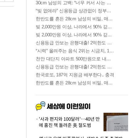
'사과 편지와 100달러'…40년 만
에 훔친 책 돌려준 美 절도범