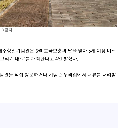
감
DB 금지
 포착
라하라 격파
인다"
 제주항일기념관은 6월 호국보훈의 달을 맞아 5세 이상 미취
 위협"
그리기 대회'를 개최한다고 4일 밝혔다.
수용할까
 불가피"
기념관을 직접 방문하거나 기념관 누리집에서 서류를 내려받
등 압수수색