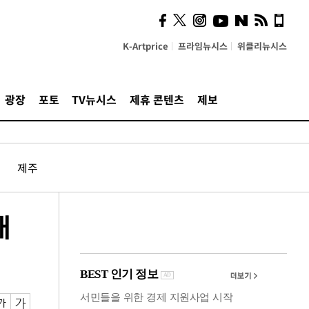
의견, 국토부·LH에 충실히
전달할 것"
K-Artprice
프라임뉴시스
위클리뉴시스
광장
포토
TV뉴시스
제휴 콘텐츠
제보
제주
대