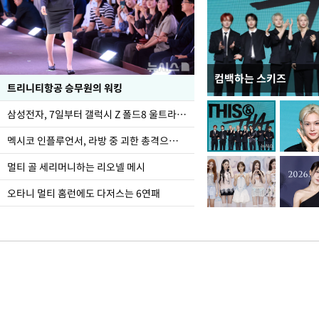
컴백하는 스키즈
입추 하루 앞둔 전남광
트리니티항공 승무원의 워킹
폭염
삼성전자, 7일부터 갤럭시 Z 폴드8 울트라·폴드8·플립8 출시
멕시코 인플루언서, 라방 중 괴한 총격으로 사망
멀티 골 세리머니하는 리오넬 메시
오타니 멀티 홈런에도 다저스는 6연패