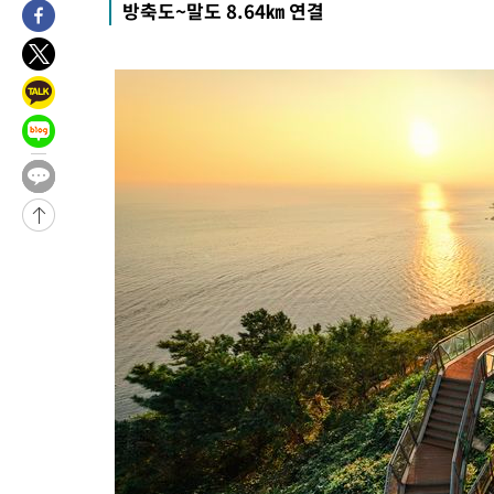
방축도~말도 8.64㎞ 연결