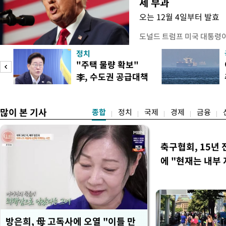
세 부과
오는 12월 4일부터 발효
도널드 트럼프 미국 대통령
콘 산업과 공급망을 보호하기
정치
대통령은 6일(현지 시간) 
"주택 물량 확보"
품 수입에 최저 수입가격제
李, 수도권 공급대책
15%의 종가 관세를 부과
집중 점검
백악관이 밝혔다. 이에 따라
러
많이 본 기사
종합
정치
국제
경제
금융
축구협회, 15년 
에 "현재는 내부 
방은희, 母 고독사에 오열 "이틀 만