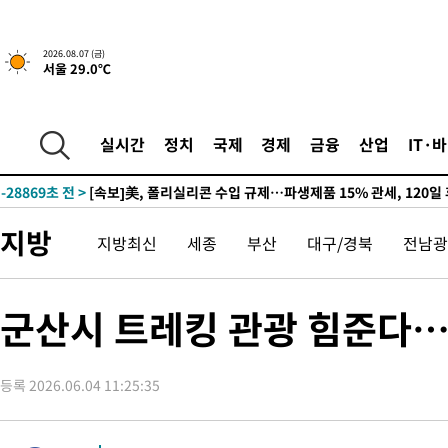
2026.08.07 (금)
서울 29.0℃
-24720초 전 >
[속보] 뉴욕증시, 일제 하락 마감…나스닥 0.06%↓
실시간
정치
국제
경제
금융
산업
IT·
-30154초 전 >
이란, 호르무즈서 "적국 목표물들"과 대치로 남부 케슘섬에서 
례 큰 폭발음
-28869초 전 >
[속보]美, 폴리실리콘 수입 규제…파생제품 15% 관세, 120일
발효
-27020초 전 >
[속보]트럼프, 美 원정출산 금지 행정명령 서명
지방
지방최신
세종
부산
대구/경북
전남광
-24720초 전 >
[속보] 뉴욕증시, 일제 하락 마감…나스닥 0.06%↓
-30154초 전 >
이란, 호르무즈서 "적국 목표물들"과 대치로 남부 케슘섬에서 
례 큰 폭발음
-28869초 전 >
[속보]美, 폴리실리콘 수입 규제…파생제품 15% 관세, 120일
군산시 트레킹 관광 힘준다…
발효
-27020초 전 >
[속보]트럼프, 美 원정출산 금지 행정명령 서명
-24720초 전 >
[속보] 뉴욕증시, 일제 하락 마감…나스닥 0.06%↓
등록 2026.06.04 11:25:35