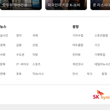
모두의 정신건강
외국인이 키운 K-소비
폰 리스시
뉴스
광장
실시간
정치
국제
기자수첩
스토리칼럼
경제
금융
산업
아트클럽
기고
사회
수도권
지방
인터뷰
기획특집
문화
IT·바이오
스포츠
섹션코너
데일리뉴시
연예
포토
TV뉴시스
인사
부고
동정