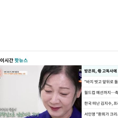
이시간
핫뉴스
방은희, 母 고독사에 
월드컵 예선까지…축
한국 떠난 김지수, 
서인영 "환희가 크리