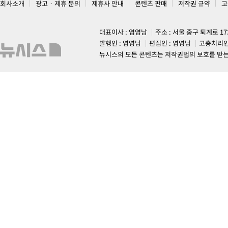
회사소개
광고 · 제휴 문의
제휴사 안내
콘텐츠 판매
저작권 규약
고
대표이사 : 염영남
주소 : 서울 중구 퇴계로 1
발행인 : 염영남
편집인 : 염영남
고충처리인
뉴시스의 모든 콘텐츠는 저작권법의 보호를 받는 바, 무