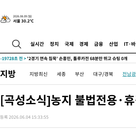
2026.08.09 (일)
서울 30.2℃
2시간 전 >
“美 이란전 무기 소진…북한과 분쟁시 주한 미군 취약해질 수 있어”
-25164초 전 >
[속보]장은수, KLPGA 제주삼다수 역전 우승…데뷔 10년 차에
정상
-20529초 전 >
"얼마나 더웠으면"…안동 물길공원서 헤엄친 구렁이 '소동'
실시간
정치
국제
경제
금융
산업
IT·
-20456초 전 >
손흥민, 68분 뛰고 2경기 침묵…LAFC, 톨루카에 1-0 승리(종합
-19728초 전 >
'2경기 연속 침묵' 손흥민, 톨루카전 68분만 뛰고 슈팅 0개
-18480초 전 >
이강인, 오늘 서울서 AT마드리드 입단식…'전례 없는 특급대우
지방
지방최신
세종
부산
대구/경북
전남광
-5362초 전 >
'여긴 20도, 저긴 50도'…열화상 카메라로 본 폭염 저감시설 '온
차'
-4833초 전 >
콜롬비아 신임 우파 대통령 취임 하루만에 차량폭탄 폭발 사건
26분 전 >
튀르키예 외무장관, "메카 3국 방위협정은 이란이 목표 아냐 " 밝혀
[곡성소식]농지 불법전용·휴
1시간 전 >
이군이 불법 군시설 건설한 레바논 남부에서 레바논군 3명 폭발로 
2시간 전 >
[속보]美중부 사령관, 이스라엘 긴급방문 다중화된 전선 상황 논의
등록 2026.06.04 15:33:55
2시간 전 >
美 국방부, 켄달 전 공군장관 보안허가 취소…“에어포스원 기밀정보
론 누출”
2시간 전 >
‘축구의 신’ 아르헨티나 축구 선수 메시의 부친 지병 별세
2시간 전 >
“美 이란전 무기 소진…북한과 분쟁시 주한 미군 취약해질 수 있어”