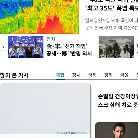
'최고 35도' 폭염 특
일요일인 9일 오후 폭염이 
운데 전국 주요 지역 기온이 
더위가 꺾인 분위기다. 기상
정치
도(오산, 안성, 용인남부, 여
피
金·宋, '선거 책임'
화순, 보성, 광양, 강진, 영
공세…鄭 "반명 외치
면 제외), 곡성북부, 곡성남
며 분열"
많이 본 기사
종합
정치
국제
경제
금융
손떨림 건강이상
스크 심해 치료 중