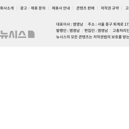
회사소개
광고 · 제휴 문의
제휴사 안내
콘텐츠 판매
저작권 규약
고
대표이사 : 염영남
주소 : 서울 중구 퇴계로 1
발행인 : 염영남
편집인 : 염영남
고충처리인
뉴시스의 모든 콘텐츠는 저작권법의 보호를 받는 바, 무