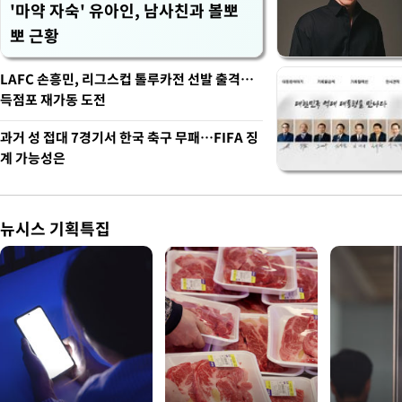
'마약 자숙' 유아인, 남사친과 볼뽀
뽀 근황
LAFC 손흥민, 리그스컵 톨루카전 선발 출격…
득점포 재가동 도전
과거 성 접대 7경기서 한국 축구 무패…FIFA 징
계 가능성은
뉴시스 기획특집