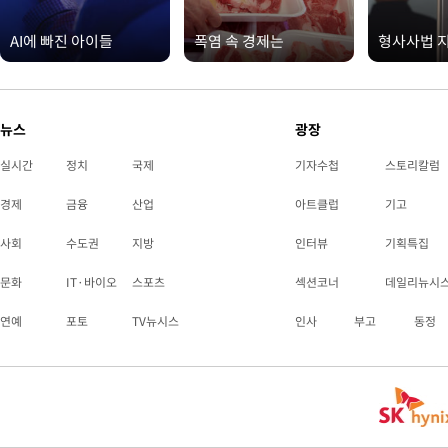
AI에 빠진 아이들
폭염 속 경제는
형사사법 
뉴스
광장
실시간
정치
국제
기자수첩
스토리칼럼
경제
금융
산업
아트클럽
기고
사회
수도권
지방
인터뷰
기획특집
문화
IT·바이오
스포츠
섹션코너
데일리뉴시
연예
포토
TV뉴시스
인사
부고
동정