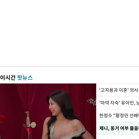
이시간
핫뉴스
'고지용과 이혼' 의사
'마약 자숙' 유아인,
제니, 동거 여부 물