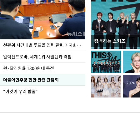
컴백하는 스키즈
주유소 기름값 12주째 
선관위 시간대별 투표율 입력 관련 기자회견하는 주진우 의원
알렉산드로바, 세계 1위 사발렌카 격침
원·달러환율 1300원대 목전
더불어민주당 현안 관련 간담회
"이것이 우리 밥줄"