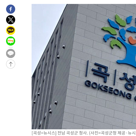
-25164초 전 >
[속보]장은수, KLPGA 제주삼다수 역전 우승…데뷔 10년 차에
정상
-20529초 전 >
"얼마나 더웠으면"…안동 물길공원서 헤엄친 구렁이 '소동'
-20456초 전 >
손흥민, 68분 뛰고 2경기 침묵…LAFC, 톨루카에 1-0 승리(종합
-19728초 전 >
'2경기 연속 침묵' 손흥민, 톨루카전 68분만 뛰고 슈팅 0개
-18480초 전 >
이강인, 오늘 서울서 AT마드리드 입단식…'전례 없는 특급대우
-5362초 전 >
'여긴 20도, 저긴 50도'…열화상 카메라로 본 폭염 저감시설 '온
차'
-4833초 전 >
콜롬비아 신임 우파 대통령 취임 하루만에 차량폭탄 폭발 사건
26분 전 >
튀르키예 외무장관, "메카 3국 방위협정은 이란이 목표 아냐 " 밝혀
1시간 전 >
이군이 불법 군시설 건설한 레바논 남부에서 레바논군 3명 폭발로 
2시간 전 >
[속보]美중부 사령관, 이스라엘 긴급방문 다중화된 전선 상황 논의
2시간 전 >
美 국방부, 켄달 전 공군장관 보안허가 취소…“에어포스원 기밀정보
론 누출”
2시간 전 >
‘축구의 신’ 아르헨티나 축구 선수 메시의 부친 지병 별세
2시간 전 >
“美 이란전 무기 소진…북한과 분쟁시 주한 미군 취약해질 수 있어”
[곡성=뉴시스] 전남 곡성군 청사. (사진=곡성군청 제공·뉴시스