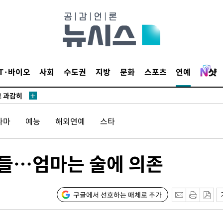
수…이병태
지(종합)
0.3만개
IT·바이오
사회
수도권
지방
문화
스포츠
연예
 4.1%로
고 과감히
쪽 아웃바운
라마
예능
해외연예
스타
지역 선포
 못 갈 수
아들…엄마는 술에 의존
선제 대응"
구글에서 선호하는 매체로 추가