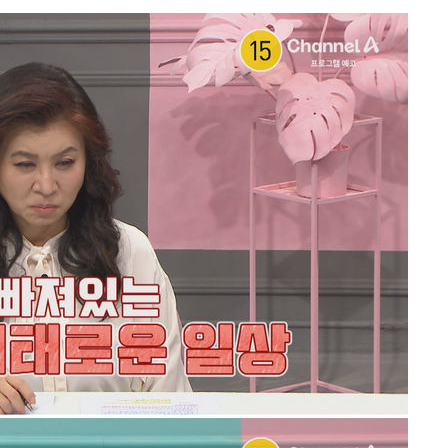
쳐
기소
수…이병태
지(종합)
0.3만개
 4.1%로
고 과감히
쪽 아웃바운
지역 선포
 못 갈 수