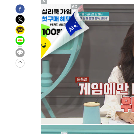
X
2시간 전 >
[속보]코스피, 6200선 약보합…0.60% 내린 6258.77에 마
2시간 전 >
[속보]원·달러 환율, 7.7원 내린 1416.1원 마감
2시간 전 >
[속보] 노원서 40.1도 관측…서울, 2018년 이후 첫 40도
3시간 전 >
[속보]종합특검, '계엄 수용공간 확보' 신용해 前교정본부장 
3시간 전 >
외신들도 주목한 韓축구 파문…"국민적 공분에 수사 재개"
3시간 전 >
11시간 압수수색에 성접대 파문까지…'쑥대밭' 된 축구협회
3시간 전 >
[속보]규제합리화위원회 부위원장에 김태유 서울대 공대 교
후임
-15915초 전 >
이강인, 폭염 속 AT마드리드 첫 훈련…80명 식사 대접까
-13054초 전 >
미 사업체 일자리, 7월에 2.3만개 순감하고 그 전 2개월 1
하향수정 (2보)
-12502초 전 >
[속보] 미 사업체, 일자리 7월에 2.3만 개 줄어…실업률은
↓
-8365초 전 >
[속보]이 대통령 "부동산 공급 기존 사고방식 매달리지 말
실천"
-7450초 전 >
이란, "오만과 '중앙 단일 루트' 합의…북쪽 인바운드·남
드는 임시"
16분 전 >
"낮 기온 소폭 하락"…수도권 폭염중대경보, 폭염경보로 하향
16분 전 >
[속보]이 대통령, '호우피해' 안동·의성 관할 4개 면 특별재난
17분 전 >
[단독]중수청 지원 검사들, 정원 초과 시 낮은 계급 임용…희망지
도
51분 전 >
낮 최고 37도 찜통더위…곳곳 소나기·강원 많은 비[내일날씨]