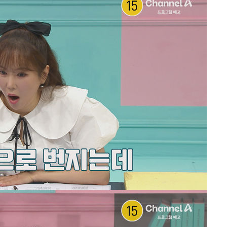
선제 대응"
쳐
기소
수…이병태