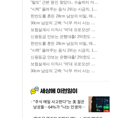
"주식 매일 사고판다"는 美 젊은
남성들…64%가 "나는 인생의
패배자“