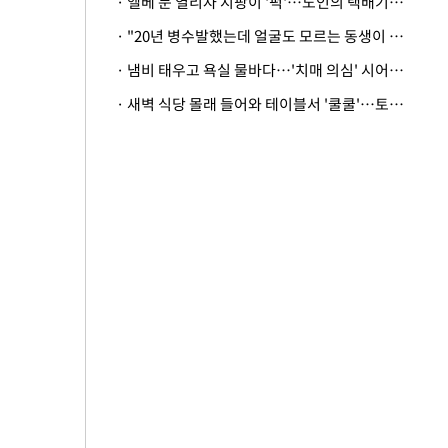
· 엘베 문 열리자 지팡이 '퍽'…노인의 택배기사 폭행 이유
· "20년 병수발했는데 얼굴도 모르는 동생이 유산 절반을"…배다른 형제 상속권 있을까
· 냄비 태우고 욕실 물바다…'치매 의심' 시어머니 검사 권유했다가 '날벼락'
· 새벽 식당 몰래 들어와 테이블서 '쿨쿨'…토사물 남기고 사라진 남성