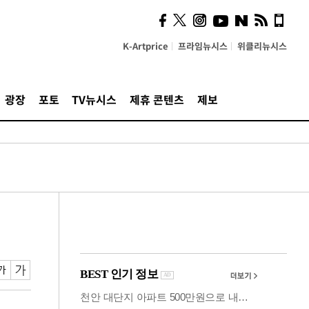
시, 스마트폰 액세서리에
NFC 더했다
K-Artprice
프라임뉴시스
위클리뉴시스
광장
포토
TV뉴시스
제휴 콘텐츠
제보