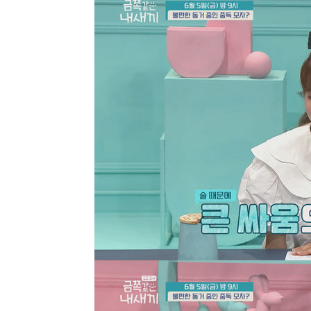
1시간 전 >
SK하이닉스, 용인·청주 팹에 54조 투자…"AI 메모리 수요 
2시간 전 >
여자배구 이재영·이다영 자매, 아제르바이잔 투란VC 입단
2시간 전 >
외국인 심판 성 접대 7경기 들여다보니…한국 축구 '5승 2무'
2시간 전 >
[속보]코스닥, 2.86포인트(0.36%) 내린 798.81마감
2시간 전 >
[속보]코스피, 6200선 약보합…0.60% 내린 6258.77에 마
2시간 전 >
[속보]원·달러 환율, 7.7원 내린 1416.1원 마감
2시간 전 >
[속보] 노원서 40.1도 관측…서울, 2018년 이후 첫 40도
3시간 전 >
[속보]종합특검, '계엄 수용공간 확보' 신용해 前교정본부장 
3시간 전 >
외신들도 주목한 韓축구 파문…"국민적 공분에 수사 재개"
3시간 전 >
11시간 압수수색에 성접대 파문까지…'쑥대밭' 된 축구협회
3시간 전 >
[속보]규제합리화위원회 부위원장에 김태유 서울대 공대 교
후임