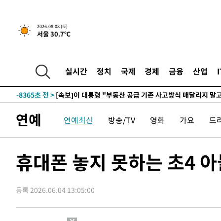
2026.08.08 (토)
서울 30.7℃
3시간 전 >
[속보]규제합리화위원회 부위원장에 김태유 서울대 공대 교
후임
-15915초 전 >
이강인, 폭염 속 AT마드리드 첫 훈련…80명 식사 대접까
-13054초 전 >
미 사업체 일자리, 7월에 2.3만개 순감하고 그 전 2개월 1
실시간
정치
국제
경제
금융
산업
하향수정 (2보)
-12502초 전 >
[속보] 미 사업체, 일자리 7월에 2.3만 개 줄어…실업률은
↓
-8365초 전 >
[속보]이 대통령 "부동산 공급 기존 사고방식 매달리지 말
실천"
-7450초 전 >
이란, "오만과 '중앙 단일 루트' 합의…북쪽 인바운드·남
연예
연예최신
방송/TV
영화
가요
드
드는 임시"
16분 전 >
"낮 기온 소폭 하락"…수도권 폭염중대경보, 폭염경보로 하향
16분 전 >
[속보]이 대통령, '호우피해' 안동·의성 관할 4개 면 특별재난
17분 전 >
[단독]중수청 지원 검사들, 정원 초과 시 낮은 계급 임용…희망지
휴대폰 놓지 못하는 초4 
도
51분 전 >
낮 최고 37도 찜통더위…곳곳 소나기·강원 많은 비[내일날씨]
1시간 전 >
SK하이닉스, 용인·청주 팹에 54조 투자…"AI 메모리 수요 
등록 2026.06.04 13:05:00
2시간 전 >
여자배구 이재영·이다영 자매, 아제르바이잔 투란VC 입단
2시간 전 >
외국인 심판 성 접대 7경기 들여다보니…한국 축구 '5승 2무'
2시간 전 >
[속보]코스닥, 2.86포인트(0.36%) 내린 798.81마감