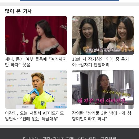
많이 본 기사
제니, 동거 여부 물음에 "여기까지
18살 차 장기하와 연애 중 윤가
만 하자" 웃음
이…갑자기 단발머리
이강인, 오늘 서울서 AT마드리드
장영란 "쌍커풀 3번 밖에…왜 성
입단식…'전례 없는 특급대우'
형미인이라고 하냐"
회사소개
제휴/컨텐츠 판매
약관·정책
고충처리