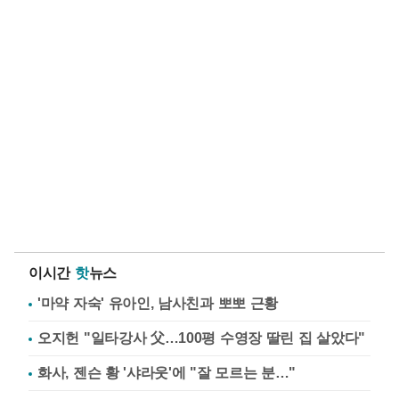
이시간
핫
뉴스
'마약 자숙' 유아인, 남사친과 뽀뽀 근황
오지헌 "일타강사 父…100평 수영장 딸린 집 살았다"
화사, 젠슨 황 '샤라웃'에 "잘 모르는 분…"