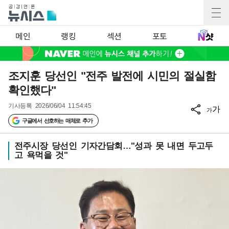
메인
랭킹
섹션
포토
조지훈 당선인 "전주 발전에 시민의 절실함
확인했다"
기사등록
2026/06/04 11:54:45
가
가
구글에서 선호하는 매체로 추가
전주시장 당선인 기자간담회…"성과 못 내면 두고두
고 욕먹을 것"