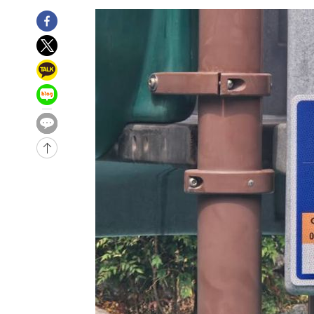
-2419초 전 >
[속보]코스피, 6200선 약보합…0.60% 내린 6258.77에 
-2399초 전 >
[속보]원·달러 환율, 7.7원 내린 1416.1원 마감
-2288초 전 >
[속보] 노원서 40.1도 관측…서울, 2018년 이후 첫 40도
10분 전 >
[속보]종합특검, '계엄 수용공간 확보' 신용해 前교정본부장 
29분 전 >
외신들도 주목한 韓축구 파문…"국민적 공분에 수사 재개"
29분 전 >
11시간 압수수색에 성접대 파문까지…'쑥대밭' 된 축구협회
45분 전 >
[속보]규제합리화위원회 부위원장에 김태유 서울대 공대 교
후임
-27316초 전 >
이강인, 폭염 속 AT마드리드 첫 훈련…80명 식사 대접까
-24455초 전 >
미 사업체 일자리, 7월에 2.3만개 순감하고 그 전 2개월 1
하향수정 (2보)
-23903초 전 >
[속보] 미 사업체, 일자리 7월에 2.3만 개 줄어…실업률은
↓
-19766초 전 >
[속보]이 대통령 "부동산 공급 기존 사고방식 매달리지 
실천"
-18851초 전 >
이란, "오만과 '중앙 단일 루트' 합의…북쪽 인바운드·남
운드는 임시"
-10419초 전 >
"낮 기온 소폭 하락"…수도권 폭염중대경보, 폭염경보로
-10383초 전 >
[속보]이 대통령, '호우피해' 안동·의성 관할 4개 면 특
선포
-10346초 전 >
[단독]중수청 지원 검사들, 정원 초과 시 낮은 계급 임용
갈 수도
-8317초 전 >
낮 최고 37도 찜통더위…곳곳 소나기·강원 많은 비[내일날