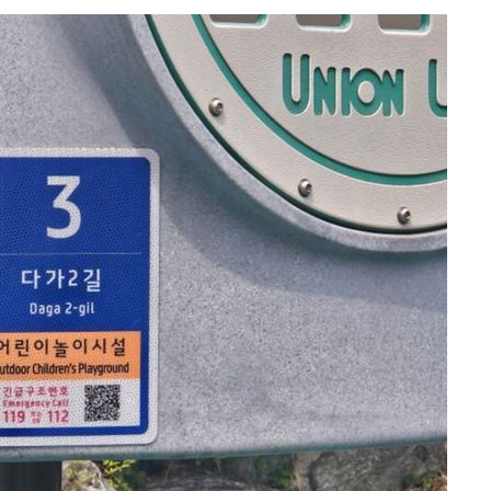
마쳐
기소
수…이병태
지(종합)
0.3만개
 4.1%로
말고 과감히
쪽 아웃바
 하향
별재난지역
…희망지 못
씨]