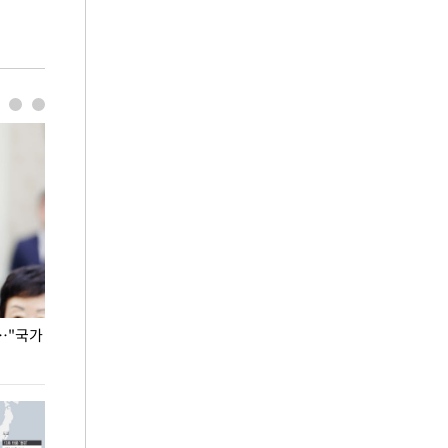
…"국가
홈플러스, 67개 점포 가오픈… 13일 정식 개장
오세훈 서울시장,
환경 점검