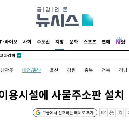
수…이병태
지(종합)
0.3만개
IT·바이오
사회
수도권
지방
문화
스포츠
연예
 4.1%로
말고 과감히
쪽 아웃바
전남광주
대전/충남
울산
강원
충북
전북
경남
 하향
별재난지역
…희망지 못
다중이용시설에 사물주소판 설치
씨]
 선제 대
구글에서 선호하는 매체로 추가
무'