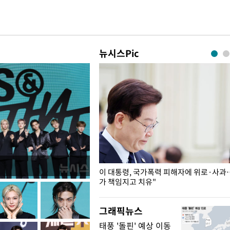
뉴시스Pic
개구리밥
이 대통령, 국가폭력 피해자에 위로·사과
가 책임지고 치유"
그래픽뉴스
태풍 '돌핀' 예상 이동