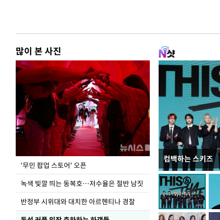
많이 본 사진
컴백하는 스키즈
지석천 뒤덮은 
'무민 팝업 스토어' 오픈
녹색 빛깔 띄는 동복호…저수율은 절반 남짓
반정부 시위대와 대치한 아르헨티나 경찰
동성 커플 입장 축하하는 하객들