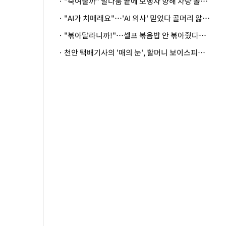
· "죽여줄까" 말다툼 끝에 보행자 향해 차량 돌진…50대 여성 중상
· "AI가 치매래요"…'AI 의사' 믿었다 골머리 앓는 美 의료계 '경고'
· "볶아달라니까!"…셀프 볶음밥 안 볶아줬다고 사장 폭행한 손님
· 천안 택배기사의 '매의 눈', 할머니 보이스피싱 피해 막아