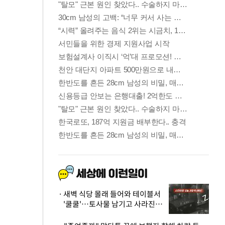
새벽 식당 몰래 들어와 테이블서
'쿨쿨'…토사물 남기고 사라진 남
성