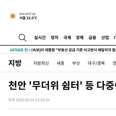
2026.08.07 (금)
서울 32.0℃
45분 전 >
[속보]규제합리화위원회 부위원장에 김태유 서울대 공대 교
후임
-27316초 전 >
이강인, 폭염 속 AT마드리드 첫 훈련…80명 식사 대접까
-24455초 전 >
미 사업체 일자리, 7월에 2.3만개 순감하고 그 전 2개월 1
실시간
정치
국제
경제
금융
산업
하향수정 (2보)
-23903초 전 >
[속보] 미 사업체, 일자리 7월에 2.3만 개 줄어…실업률은
↓
-19766초 전 >
[속보]이 대통령 "부동산 공급 기존 사고방식 매달리지 
실천"
-18851초 전 >
이란, "오만과 '중앙 단일 루트' 합의…북쪽 인바운드·남
지방
지방최신
세종
부산
대구/경북
운드는 임시"
-10419초 전 >
"낮 기온 소폭 하락"…수도권 폭염중대경보, 폭염경보로
-10383초 전 >
[속보]이 대통령, '호우피해' 안동·의성 관할 4개 면 특
선포
-10346초 전 >
[단독]중수청 지원 검사들, 정원 초과 시 낮은 계급 임용
천안 '무더위 쉼터' 등 
갈 수도
-8317초 전 >
낮 최고 37도 찜통더위…곳곳 소나기·강원 많은 비[내일날
-6623초 전 >
SK하이닉스, 용인·청주 팹에 54조 투자…"AI 메모리 수요
응"
등록 2026.06.04 12:34:04
-3479초 전 >
여자배구 이재영·이다영 자매, 아제르바이잔 투란VC 입단
-2732초 전 >
외국인 심판 성 접대 7경기 들여다보니…한국 축구 '5승 2
-2466초 전 >
[속보]코스닥, 2.86포인트(0.36%) 내린 798.81마감