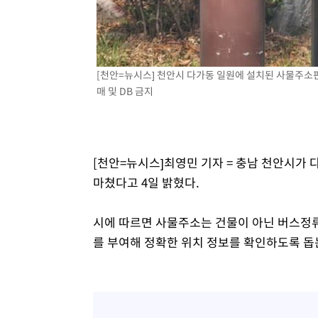
-6623초 전 >
SK하이닉스, 용인·청주 팹에 54조 투자…"AI 메모리 수요
응"
-3479초 전 >
여자배구 이재영·이다영 자매, 아제르바이잔 투란VC 입단
-2732초 전 >
외국인 심판 성 접대 7경기 들여다보니…한국 축구 '5승 2
[천안=뉴시스] 천안시 다가동 일원에 설치된 사물주소판 모
-2466초 전 >
[속보]코스닥, 2.86포인트(0.36%) 내린 798.81마감
매 및 DB 금지
-2419초 전 >
[속보]코스피, 6200선 약보합…0.60% 내린 6258.77에 
-2399초 전 >
[속보]원·달러 환율, 7.7원 내린 1416.1원 마감
-2288초 전 >
[속보] 노원서 40.1도 관측…서울, 2018년 이후 첫 40도
10분 전 >
[속보]종합특검, '계엄 수용공간 확보' 신용해 前교정본부장 
[천안=뉴시스]최영민 기자 = 충남 천안시가
29분 전 >
외신들도 주목한 韓축구 파문…"국민적 공분에 수사 재개"
마쳤다고 4일 밝혔다.
29분 전 >
11시간 압수수색에 성접대 파문까지…'쑥대밭' 된 축구협회
45분 전 >
[속보]규제합리화위원회 부위원장에 김태유 서울대 공대 교
시에 따르면 사물주소는 건물이 아닌 버스정
후임
를 부여해 정확한 위치 정보를 확인하도록 돕