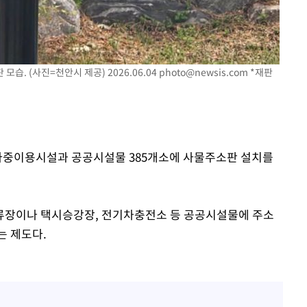
 선제 대
무'
습. (사진=천안시 제공) 2026.06.04
photo@newsis.com
*재판
마쳐
기소
 다중이용시설과 공공시설물 385개소에 사물주소판 설치를
수…이병태
류장이나 택시승강장, 전기차충전소 등 공공시설물에 주소
는 제도다.