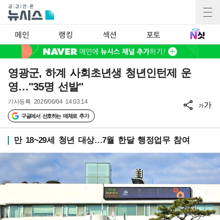
메인
랭킹
섹션
포토
영광군, 하계 사회초년생 청년인턴제 운
영…"35명 선발"
기사등록
2026/06/04 14:03:14
가
가
구글에서 선호하는 매체로 추가
만 18~29세 청년 대상…7월 한달 행정업무 참여