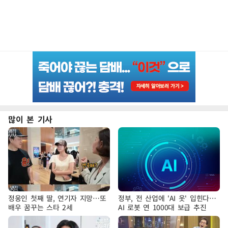
많이 본 기사
정웅인 첫째 딸, 연기자 지망…또
정부, 전 산업에 'AI 옷' 입힌다…
배우 꿈꾸는 스타 2세
AI 로봇 연 1000대 보급 추진