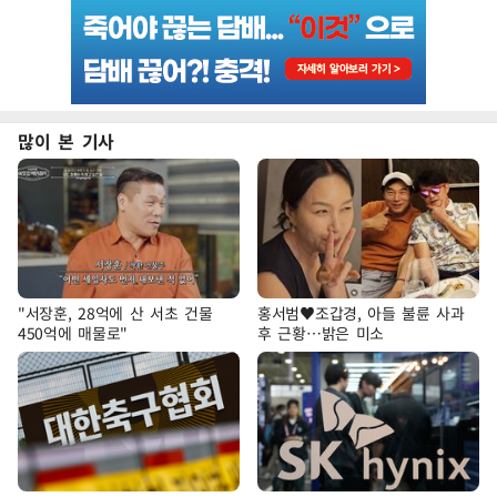
많이 본 기사
"서장훈, 28억에 산 서초 건물
홍서범♥조갑경, 아들 불륜 사과
450억에 매물로"
후 근황…밝은 미소