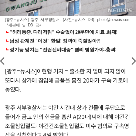
[광주=뉴시스] 광주 서부경찰서. (사진=뉴시스 DB).
photo@newsis.com
*재판매 및 DB 금지
[광주=뉴시스]이현행 기자 = 출소한 지 얼마 되지 않아
또다시 상가에 침입해 금품을 훔친 20대가 구속 기로에
놓였다.
광주 서부경찰서는 야간 시간대 상가 건물에 무단으로
들어가 금고 안의 현금을 훔친 A(20대)씨에 대해 야간건
조물침입절도·야간건조물침입절도 미수 혐의로 구속영
장을 신청했다고 4일 밝혔다.