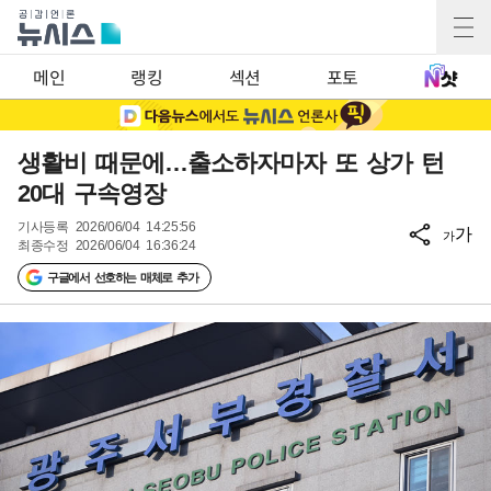
메인
랭킹
섹션
포토
생활비 때문에…출소하자마자 또 상가 턴
20대 구속영장
기사등록
2026/06/04 14:25:56
가
가
최종수정
2026/06/04 16:36:24
구글에서 선호하는 매체로 추가